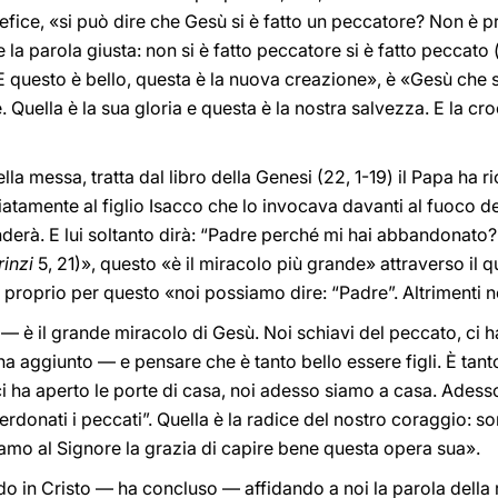
tefice, «si può dire che Gesù si è fatto un peccatore? Non è p
la parola giusta: non si è fatto peccatore si è fatto peccato 
. E questo è bello, questa è la nuova creazione», è «Gesù che 
 Quella è la sua gloria e questa è la nostra salvezza. E la croc
ella messa, tratta dal libro della Genesi (22, 1-19) il Papa ha
amente al figlio Isacco che lo invocava davanti al fuoco de
nderà. E lui soltanto dirà: “Padre perché mi hai abbandonato
rinzi
5, 21)», questo «è il miracolo più grande» attraverso il qu
i. E proprio per questo «noi possiamo dire: “Padre”. Altriment
è il grande miracolo di Gesù. Noi schiavi del peccato, ci ha r
aggiunto — e pensare che è tanto bello essere figli. È tanto b
 ci ha aperto le porte di casa, noi adesso siamo a casa. Adess
erdonati i peccati”. Quella è la radice del nostro coraggio: son
amo al Signore la grazia di capire bene questa opera sua».
do in Cristo — ha concluso — affidando a noi la parola della r