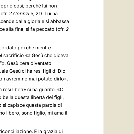
roprio così, perché lui non
(cfr.
2 Corinzi
5, 21). Lui ha
scende dalla gloria e si abbassa
e alla fine, si fa peccato (cfr.
2
 ricordato poi che mentre
l sacrificio «a Gesù che diceva
?”». Gesù «era diventato
ale Gesù ci ha resi figli di Dio
i non avremmo mai potuto dirlo».
esi liberi» ci ha guarito. «Ci
ella questa libertà dei figli,
o si capisce questa parola di
o libero, sono figlio, mi ama il
iconciliazione. E la grazia di