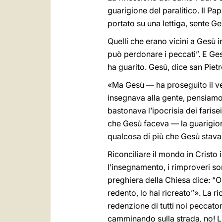
guarigione del paralitico. Il P
portato su una lettiga, sente Ges
Quelli che erano vicini a Gesù
può perdonare i peccati”. E Ges
ha guarito. Gesù, dice san Pietr
«Ma Gesù — ha proseguito il v
insegnava alla gente, pensiamo 
bastonava l’ipocrisia dei faris
che Gesù faceva — la guarigione
qualcosa di più che Gesù stava
Riconciliare il mondo in Cristo 
l’insegnamento, i rimproveri so
preghiera della Chiesa dice: “
redento, lo hai ricreato”». La 
redenzione di tutti noi peccato
camminando sulla strada, no! Lo