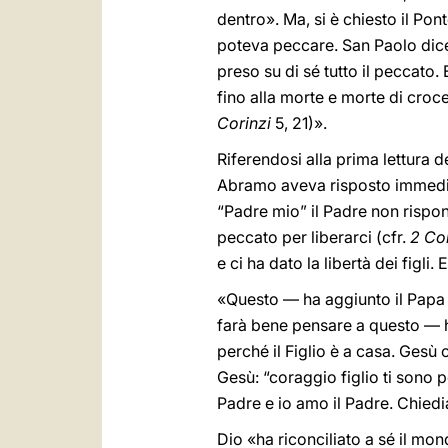
dentro». Ma, si è chiesto il Pon
poteva peccare. San Paolo dice 
preso su di sé tutto il peccato
fino alla morte e morte di croce.
Corinzi
5, 21)».
Riferendosi alla prima lettura d
Abramo aveva risposto immediat
“Padre mio” il Padre non rispo
peccato per liberarci (cfr.
2 Co
e ci ha dato la libertà dei figl
«Questo — ha aggiunto il Papa — 
farà bene pensare a questo — ha 
perché il Figlio è a casa. Gesù
Gesù: “coraggio figlio ti sono p
Padre e io amo il Padre. Chiedi
Dio «ha riconciliato a sé il mon