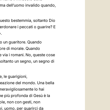
nima dell’uomo invalido quando,
Questo bestemmia, soltanto Dio
perdonare i peccati o guarire? E
.
o un guaritore. Quando
atore di morale. Quando
e via i romani. No, queste cose
soltanto un segno, un segno di
, le guarigioni,
creazione del mondo. Una bella
 meravigliosamente lo hai
ne più profonda di Gesù è la
ole, non con gesti, non
oi, uomo, per guarirci da