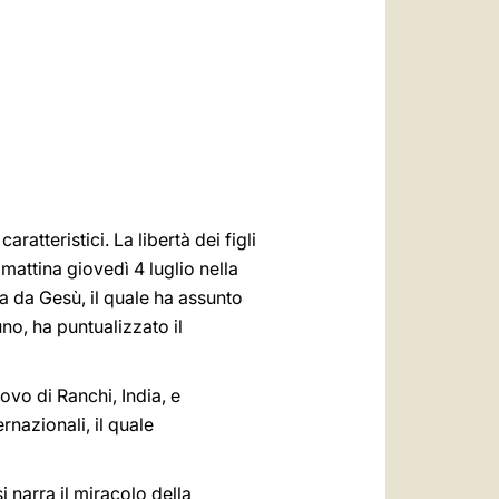
العربيّة
中文
LATINE
aratteristici. La libertà dei figli
attina giovedì 4 luglio nella
a da Gesù, il quale ha assunto
uno, ha puntualizzato il
ovo di Ranchi, India, e
rnazionali, il quale
i narra il miracolo della