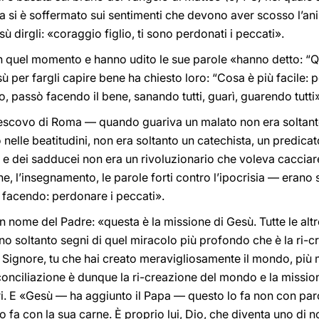
apa si è soffermato sui sentimenti che devono aver scosso l’a
ù dirgli: «coraggio figlio, ti sono perdonati i peccati».
 in quel momento e hanno udito le sue parole «hanno detto: “
ù per fargli capire bene ha chiesto loro: “Cosa è più facile: 
o, passò facendo il bene, sanando tutti, guarì, guarendo tutti»
escovo di Roma — quando guariva un malato non era soltant
nelle beatitudini, non era soltanto un catechista, un predic
ei e dei sadducei non era un rivoluzionario che voleva cacciar
, l’insegnamento, le parole forti contro l’ipocrisia — erano 
 facendo: perdonare i peccati».
in nome del Padre: «questa è la missione di Gesù. Tutte le altre
no soltanto segni di quel miracolo più profondo che è la ri-
O Signore, tu che hai creato meravigliosamente il mondo, più
riconciliazione è dunque la ri-creazione del mondo e la missio
ri. E «Gesù — ha aggiunto il Papa — questo lo fa non con par
 fa con la sua carne. È proprio lui, Dio, che diventa uno di n