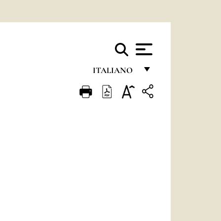
ITALIANO
FRANÇAIS
ENGLISH
ITALIANO
PORTUGUÊS
ESPAÑOL
DEUTSCH
POLSKI