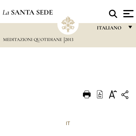
La
SANTA SEDE
ITALIANO
MEDITAZIONI QUOTIDIANE
2013
FRANÇAIS
ENGLISH
ITALIANO
PORTUGUÊS
ESPAÑOL
DEUTSCH
POLSKI
العربيّة
IT
中文