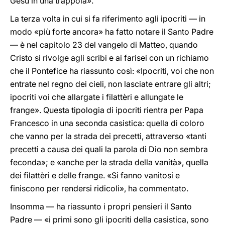
Gesù in una trappola».
La terza volta in cui si fa riferimento agli ipocriti — in
modo «più forte ancora» ha fatto notare il Santo Padre
— è nel capitolo 23 del vangelo di Matteo, quando
Cristo si rivolge agli scribi e ai farisei con un richiamo
che il Pontefice ha riassunto così: «Ipocriti, voi che non
entrate nel regno dei cieli, non lasciate entrare gli altri;
ipocriti voi che allargate i filattèri e allungate le
frange». Questa tipologia di ipocriti rientra per Papa
Francesco in una seconda casistica: quella di coloro
che vanno per la strada dei precetti, attraverso «tanti
precetti a causa dei quali la parola di Dio non sembra
feconda»; e «anche per la strada della vanità», quella
dei filattèri e delle frange. «Si fanno vanitosi e
finiscono per rendersi ridicoli», ha commentato.
Insomma — ha riassunto i propri pensieri il Santo
Padre — «i primi sono gli ipocriti della casistica, sono