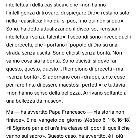
intellettuali della casistica», che «non hanno
l’intelligenza di trovare, di spiegare Dio»; restano solo
nella «casistica: fino qui si può, fino qui non si può».
Sono, ha detto attualizzando il discorso, «cristiani
intellettuali senza talento». I secondi sono invece quelli
dei precetti, che «portano il popolo di Dio su una
strada senza uscita. Sono eticisti senza bontà. Non
sanno cosa sia la bontà. Sono eticisti: si deve far
questo, questo, questo... Riempiono di precetti» ma
«senza bontà». Si adornano con «drappi, tante cose
per fare finta di essere maestosi, perfetti»; e tuttavia
«non hanno senso della bellezza. Arrivano soltanto a
una bellezza da museo».
Ma — ha avvertito Papa Francesco — «la storia non
finisce». E nel vangelo del giorno (
Matteo
6, 1-6. 16-18)
«il Signore parla di un’altra classe di ipocriti, quelli che
vanno sul sacro». Questo caso, ha avvertito, è il più