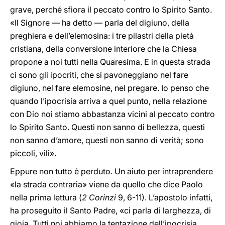
grave, perché sfiora il peccato contro lo Spirito Santo.
«Il Signore — ha detto — parla del digiuno, della
preghiera e dell’elemosina: i tre pilastri della pietà
cristiana, della conversione interiore che la Chiesa
propone a noi tutti nella Quaresima. E in questa strada
ci sono gli ipocriti, che si pavoneggiano nel fare
digiuno, nel fare elemosine, nel pregare. Io penso che
quando l’ipocrisia arriva a quel punto, nella relazione
con Dio noi stiamo abbastanza vicini al peccato contro
lo Spirito Santo. Questi non sanno di bellezza, questi
non sanno d’amore, questi non sanno di verità; sono
piccoli, vili».
Eppure non tutto è perduto. Un aiuto per intraprendere
«la strada contraria» viene da quello che dice Paolo
nella prima lettura (
2 Corinzi
9, 6-11). L’apostolo infatti,
ha proseguito il Santo Padre, «ci parla di larghezza, di
gioia. Tutti noi abbiamo la tentazione dell’ipocrisia.