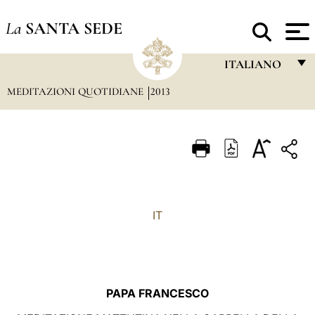
La
SANTA SEDE
ITALIANO
MEDITAZIONI QUOTIDIANE
2013
FRANÇAIS
ENGLISH
ITALIANO
PORTUGUÊS
ESPAÑOL
IT
DEUTSCH
POLSKI
العربيّة
PAPA FRANCESCO
中文