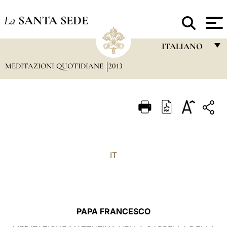
La
SANTA SEDE
ITALIANO
MEDITAZIONI QUOTIDIANE
2013
FRANÇAIS
ENGLISH
ITALIANO
PORTUGUÊS
ESPAÑOL
IT
DEUTSCH
POLSKI
العربيّة
PAPA FRANCESCO
中文