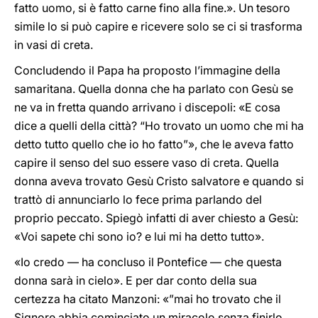
fatto uomo, si è fatto carne fino alla fine.». Un tesoro
simile lo si può capire e ricevere solo se ci si trasforma
in vasi di creta.
Concludendo il Papa ha proposto l’immagine della
samaritana. Quella donna che ha parlato con Gesù se
ne va in fretta quando arrivano i discepoli: «E cosa
dice a quelli della città? “Ho trovato un uomo che mi ha
detto tutto quello che io ho fatto”», che le aveva fatto
capire il senso del suo essere vaso di creta. Quella
donna aveva trovato Gesù Cristo salvatore e quando si
trattò di annunciarlo lo fece prima parlando del
proprio peccato. Spiegò infatti di aver chiesto a Gesù:
«Voi sapete chi sono io? e lui mi ha detto tutto».
«Io credo — ha concluso il Pontefice — che questa
donna sarà in cielo». E per dar conto della sua
certezza ha citato Manzoni: «”mai ho trovato che il
Signore abbia cominciato un miracolo senza finirlo