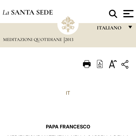
La
SANTA SEDE
ITALIANO
MEDITAZIONI QUOTIDIANE
2013
FRANÇAIS
ENGLISH
ITALIANO
PORTUGUÊS
ESPAÑOL
IT
DEUTSCH
POLSKI
العربيّة
PAPA FRANCESCO
中文