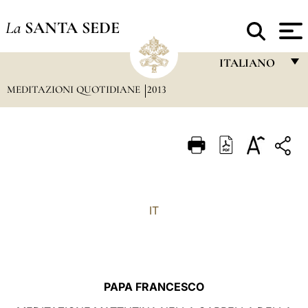
La
SANTA SEDE
ITALIANO
MEDITAZIONI QUOTIDIANE
2013
FRANÇAIS
ENGLISH
ITALIANO
PORTUGUÊS
ESPAÑOL
IT
DEUTSCH
POLSKI
العربيّة
PAPA FRANCESCO
中文