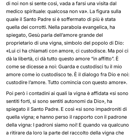
di noi non si sente così, vada a farsi una visita dal
medico spirituale: qualcosa non va». La figura sulla
quale il Santo Padre si è soffermato di più è stata
quella dei corrotti. Nella parabola evangelica, ha
spiegato, Gesù parla dell’amore grande del
proprietario di una vigna, simbolo del popolo di Dio:
«Lui ci ha chiamati con amore, ci custodisce. Ma poi ci
dà la libertà, ci dà tutto questo amore “in affitto”. È
come se dicesse a noi: Guarda e custodisci tu il mio
amore come io custodisco te. È il dialogo fra Dio e noi:
custodire l’amore. Tutto comincia con questo amore».
Poi però i contadini ai quali la vigna è affidata «si sono
sentiti forti, si sono sentiti autonomi da Dio», ha
spiegato il Santo Padre. E così «si sono impadroniti di
quella vigna; e hanno perso il rapporto con il padrone
della vigna: I padroni siamo noi! E quando va qualcuno
a ritirare da loro la parte del raccolto della vigna che