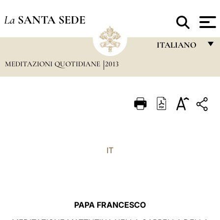
La
SANTA SEDE
ITALIANO
MEDITAZIONI QUOTIDIANE
2013
FRANÇAIS
ENGLISH
ITALIANO
PORTUGUÊS
ESPAÑOL
IT
DEUTSCH
POLSKI
العربيّة
PAPA FRANCESCO
中文