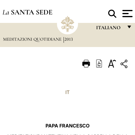
La
SANTA SEDE
ITALIANO
MEDITAZIONI QUOTIDIANE
2013
FRANÇAIS
ENGLISH
ITALIANO
PORTUGUÊS
ESPAÑOL
IT
DEUTSCH
POLSKI
العربيّة
PAPA FRANCESCO
中文