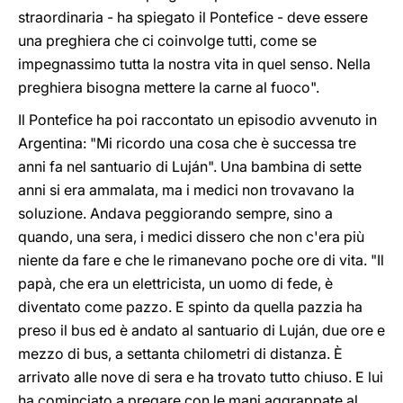
straordinaria - ha spiegato il Pontefice - deve essere
una preghiera che ci coinvolge tutti, come se
impegnassimo tutta la nostra vita in quel senso. Nella
preghiera bisogna mettere la carne al fuoco".
Il Pontefice ha poi raccontato un episodio avvenuto in
Argentina: "Mi ricordo una cosa che è successa tre
anni fa nel santuario di Luján". Una bambina di sette
anni si era ammalata, ma i medici non trovavano la
soluzione. Andava peggiorando sempre, sino a
quando, una sera, i medici dissero che non c'era più
niente da fare e che le rimanevano poche ore di vita. "Il
papà, che era un elettricista, un uomo di fede, è
diventato come pazzo. E spinto da quella pazzia ha
preso il bus ed è andato al santuario di Luján, due ore e
mezzo di bus, a settanta chilometri di distanza. È
arrivato alle nove di sera e ha trovato tutto chiuso. E lui
ha cominciato a pregare con le mani aggrappate al