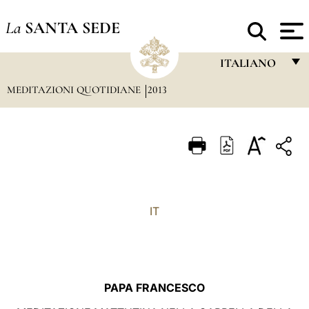
La
SANTA SEDE
ITALIANO
MEDITAZIONI QUOTIDIANE
2013
FRANÇAIS
ENGLISH
ITALIANO
PORTUGUÊS
ESPAÑOL
IT
DEUTSCH
POLSKI
العربيّة
PAPA FRANCESCO
中文