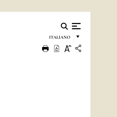
ITALIANO
FRANÇAIS
ENGLISH
ITALIANO
PORTUGUÊS
ESPAÑOL
DEUTSCH
POLSKI