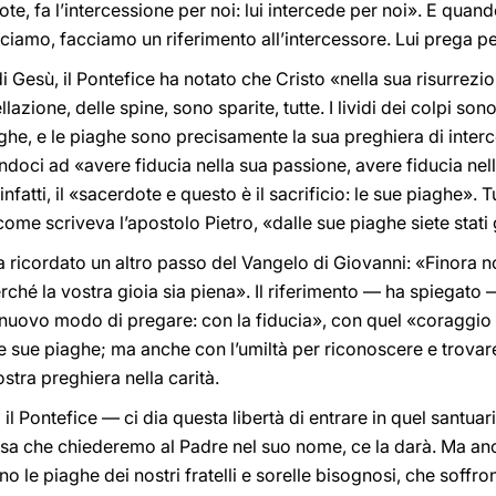
e, fa l’intercessione per noi: lui intercede per noi». E quan
iamo, facciamo un riferimento all’intercessore. Lui prega pe
di Gesù, il Pontefice ha notato che Cristo «nella sua risurrez
llazione, delle spine, sono sparite, tutte. I lividi dei colpi son
he, e le piaghe sono precisamente la sua preghiera di interc
ndoci ad «avere fiducia nella sua passione, avere fiducia nell
infatti, il «sacerdote e questo è il sacrificio: le sue piaghe». Tu
me scriveva l’apostolo Pietro, «dalle sue piaghe siete stati g
a ricordato un altro passo del Vangelo di Giovanni: «Finora n
ché la vostra gioia sia piena». Il riferimento — ha spiegato —
l nuovo modo di pregare: con la fiducia», con quel «coraggio
le sue piaghe; ma anche con l’umiltà per riconoscere e trovar
ostra preghiera nella carità.
il Pontefice — ci dia questa libertà di entrare in quel santua
osa che chiederemo al Padre nel suo nome, ce la darà. Ma anc
ono le piaghe dei nostri fratelli e sorelle bisognosi, che soff