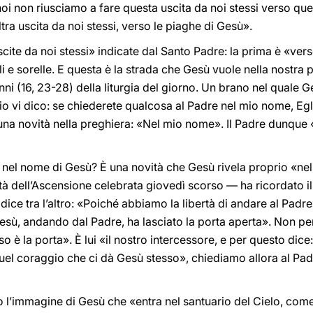
 noi non riusciamo a fare questa uscita da noi stessi verso q
altra uscita da noi stessi, verso le piaghe di Gesù».
ite da noi stessi» indicate dal Santo Padre: la prima è «verso
lli e sorelle. E questa è la strada che Gesù vuole nella nostra
i (16, 23-28) della liturgia del giorno. Un brano nel quale G
à io vi dico: se chiederete qualcosa al Padre nel mio nome, Egl
una novità nella preghiera: «Nel mio nome». Il Padre dunque 
nel nome di Gesù? È una novità che Gesù rivela proprio «nel 
ità dell’Ascensione celebrata giovedì scorso — ha ricordato i
 dice tra l’altro: «Poiché abbiamo la libertà di andare al Padre
Gesù, andando dal Padre, ha lasciato la porta aperta». Non pe
o è la porta». È lui «il nostro intercessore, e per questo dic
quel coraggio che ci dà Gesù stesso», chiediamo allora al P
o l’immagine di Gesù che «entra nel santuario del Cielo, come