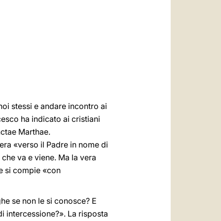
العربيّة
中文
LATINE
oi stessi e andare incontro ai
cesco ha indicato ai cristiani
nctae Marthae.
iera «verso il Padre in nome di
 che va e viene. Ma la vera
he si compie «con
he se non le si conosce? E
i intercessione?». La risposta