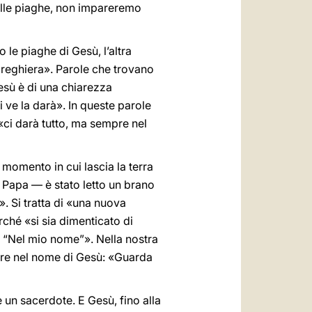
uelle piaghe, non impareremo
 le piaghe di Gesù, l’altra
 preghiera». Parole che trovano
esù è di una chiarezza
i ve la darà». In queste parole
«ci darà tutto, ma sempre nel
momento in cui lascia la terra
l Papa — è stato letto un brano
». Si tratta di «una nuova
rché «si sia dimenticato di
e: “Nel mio nome”». Nella nostra
adre nel nome di Gesù: «Guarda
 un sacerdote. E Gesù, fino alla