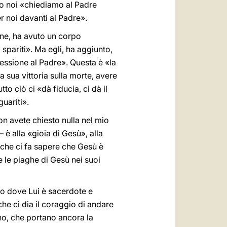
do noi «chiediamo al Padre
r noi davanti al Padre».
ione, ha avuto un corpo
o spariti». Ma egli, ha aggiunto,
essione al Padre». Questa è «la
a sua vittoria sulla morte, avere
tto ciò ci «dà fiducia, ci dà il
uariti».
on avete chiesto nulla nel mio
 è alla «gioia di Gesù», alla
 che ci fa sapere che Gesù è
e le piaghe di Gesù nei suoi
rio dove Lui è sacerdote e
he ci dia il coraggio di andare
rono, che portano ancora la