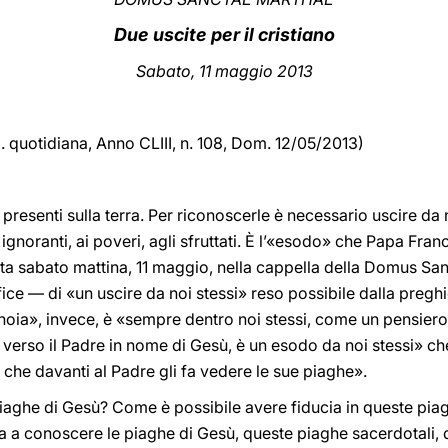
Due uscite per il cristiano
Sabato, 11 maggio 2013
d. quotidiana,
Anno CLIII, n. 108, Dom. 12/05/2013)
resenti sulla terra. Per riconoscerle è necessario uscire da n
li ignoranti, ai poveri, agli sfruttati. È l’«esodo» che Papa Fran
ata sabato mattina, 11 maggio, nella cappella della Domus Sa
fice — di «un uscire da noi stessi» reso possibile dalla pregh
noia», invece, è «sempre dentro noi stessi, come un pensiero
i verso il Padre in nome di Gesù, è un esodo da noi stessi» c
 che davanti al Padre gli fa vedere le sue piaghe».
ghe di Gesù? Come è possibile avere fiducia in queste piag
a a conoscere le piaghe di Gesù, queste piaghe sacerdotali, d