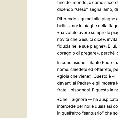
fine del mondo, è come sacerdot
dicendo “Gesù”, segnaliamo, dic
Riferendosi quindi alle piaghe 
bellissimo: le piaghe della flage
«ha voluto avere sempre le piag
novità che Gesù ci dice», invita
fiducia nelle sue piaghe». È lui, 
coraggio di pregare», perché, co
In conclusione il Santo Padre h
nome: chiedete ed otterrete, per
«gioia che viene». Questo è «i
davanti al Padre» e gli mostra 
fratelli bisognosi. È questa la n
«Che il Signore — ha auspicato 
intercede per noi e qualsiasi c
in quell’altro “santuario” che s