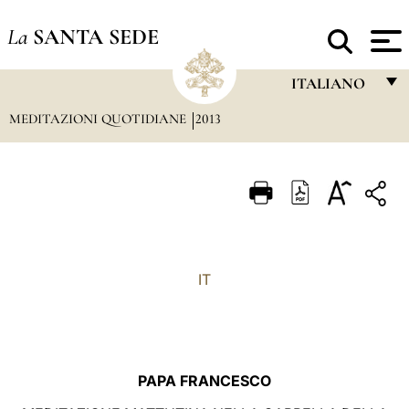
La
SANTA SEDE
ITALIANO
MEDITAZIONI QUOTIDIANE
2013
FRANÇAIS
ENGLISH
ITALIANO
PORTUGUÊS
ESPAÑOL
IT
DEUTSCH
POLSKI
العربيّة
PAPA FRANCESCO
中文