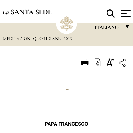
La
SANTA SEDE
ITALIANO
MEDITAZIONI QUOTIDIANE
2013
FRANÇAIS
ENGLISH
ITALIANO
PORTUGUÊS
ESPAÑOL
IT
DEUTSCH
POLSKI
العربيّة
PAPA FRANCESCO
中文