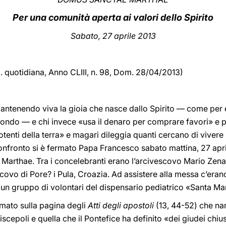
Per una comunità aperta ai valori dello Spirito
Sabato, 27 aprile 2013
d. quotidiana,
Anno CLIII, n. 98, Dom. 28/04/2013)
mantenendo viva la gioia che nasce dallo Spirito — come per e
mondo — e chi invece «usa il denaro per comprare favori» e p
tenti della terra» e magari dileggia quanti cercano di vivere n
nfronto si è fermato Papa Francesco sabato mattina, 27 april
arthae. Tra i concelebranti erano l’arcivescovo Mario Zenari
o di Pore? i Pula, Croazia. Ad assistere alla messa c’erano tr
 un gruppo di volontari del dispensario pediatrico «Santa Mar
ermato sulla pagina degli
Atti degli apostoli
(13, 44-52) che nar
scepoli e quella che il Pontefice ha definito «dei giudei chiusi