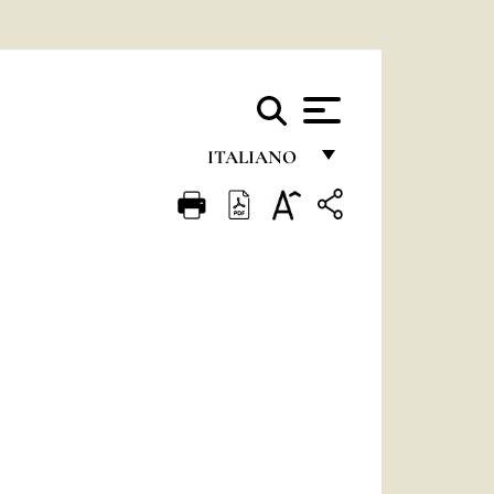
ITALIANO
FRANÇAIS
ENGLISH
ITALIANO
PORTUGUÊS
ESPAÑOL
DEUTSCH
POLSKI