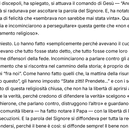
i discepoli, ha spiegato, si attuava il comando di Gesù — “A
ttà si radunava per ascoltare la parola del Signore. E, ha nota
ra di felicità che «sembrava non sarebbe mai stata vinta». Qu
osia e incominciarono a perseguitare» questa gente che «non 
amento religioso».
chiesto. Lo hanno fatto «semplicemente perché avevano il cuor
edevano che tutto fosse stato detto, che tutto fosse come lo
me difensori della fede. Incominciarono a parlare contro gli a
mento che si riscontra nel cammino della storia; è proprio de
ni “fra noi”. Come hanno fatto quelli che, la mattina della ris
o questo”, gli hanno imposto “State zitti! Prendete...” e con i 
 di questa religiosità chiusa, che non ha la libertà di aprirsi 
la verità, perché credono di difendere la verità» scelgono «l
erone, che parlano contro, distruggono l’altro» e guardano
 comunità libera — ha fatto notare il Papa — con la libertà di 
ecuzioni. E la parola del Signore si diffondeva per tutta la r
ndersi, perché il bene è così: si diffonde sempre! Il bene non