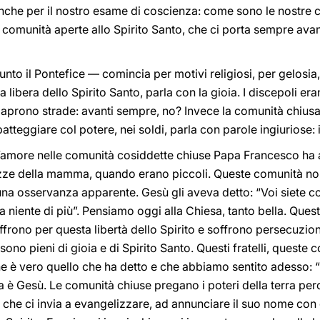
. Anche per il nostro esame di coscienza: come sono le nostre 
comunità aperte allo Spirito Santo, che ci porta sempre avant
to il Pontefice — comincia per motivi religiosi, per gelosia
 libera dello Spirito Santo, parla con la gioia. I discepoli eran
 aprono strade: avanti sempre, no? Invece la comunità chiusa,
patteggiare col potere, nei soldi, parla con parole ingiuriose
’amore nelle comunità cosiddette chiuse Papa Francesco ha 
ezze della mamma, quando erano piccoli. Queste comunità no
in una osservanza apparente. Gesù gli aveva detto: “Voi siet
a niente di più”. Pensiamo oggi alla Chiesa, tanto bella. Ques
offrono per questa libertà dello Spirito e soffrono persecuzion
, sono pieni di gioia e di Spirito Santo. Questi fratelli, queste
 è vero quello che ha detto e che abbiamo sentito adesso: 
a è Gesù. Le comunità chiuse pregano i poteri della terra perch
he ci invia a evangelizzare, ad annunciare il suo nome con gi