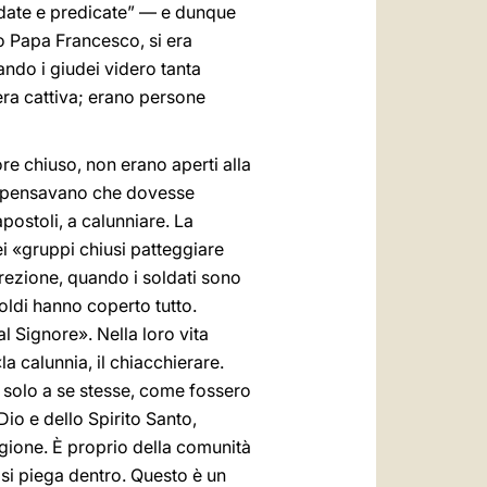
ndate e predicate” — e dunque
to Papa Francesco, si era
ando i giudei videro tanta
era cattiva; erano persone
e chiuso, non erano aperti alla
ro pensavano che dovesse
postoli, a calunniare. La
i «gruppi chiusi patteggiare
urrezione, quando i soldati sono
soldi hanno coperto tutto.
al Signore». Nella loro vita
a calunnia, il chiacchierare.
 solo a se stesse, come fossero
Dio e dello Spirito Santo,
egione. È proprio della comunità
 si piega dentro. Questo è un