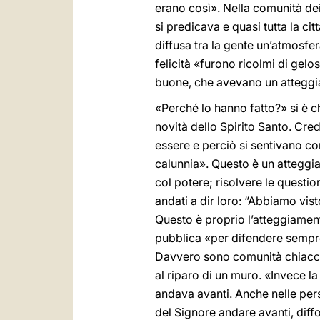
erano così». Nella comunità de
si predicava e quasi tutta la ci
diffusa tra la gente un’atmosfe
felicità «furono ricolmi di gel
buone, che avevano un atteggi
«Perché lo hanno fatto?» si è 
novità dello Spirito Santo. Cr
essere e perciò si sentivano co
calunnia». Questo è un atteggia
col potere; risolvere le questio
andati a dir loro: “Abbiamo vist
Questo è proprio l’atteggiamento
pubblica «per difendere sempre 
Davvero sono comunità chiacchi
al riparo di un muro. «Invece la
andava avanti. Anche nelle pers
del Signore andare avanti, diffo