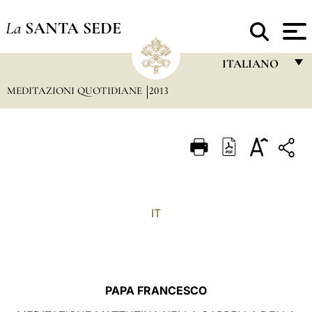
La
SANTA SEDE
ITALIANO
MEDITAZIONI QUOTIDIANE
2013
FRANÇAIS
ENGLISH
ITALIANO
PORTUGUÊS
ESPAÑOL
IT
DEUTSCH
POLSKI
العربيّة
PAPA FRANCESCO
中文