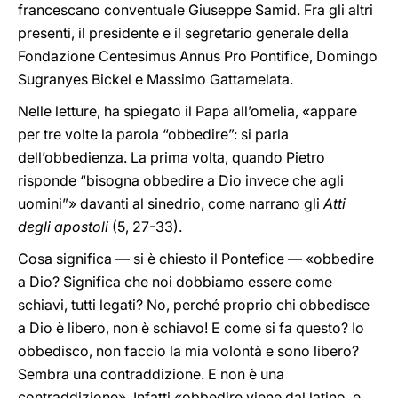
francescano conventuale Giuseppe Samid. Fra gli altri
presenti, il presidente e il segretario generale della
Fondazione Centesimus Annus Pro Pontifice, Domingo
Sugranyes Bickel e Massimo Gattamelata.
Nelle letture, ha spiegato il Papa all’omelia, «appare
per tre volte la parola “obbedire”: si parla
dell’obbedienza. La prima volta, quando Pietro
risponde “bisogna obbedire a Dio invece che agli
uomini”» davanti al sinedrio, come narrano gli
Atti
degli apostoli
(5, 27-33).
Cosa significa — si è chiesto il Pontefice — «obbedire
a Dio? Significa che noi dobbiamo essere come
schiavi, tutti legati? No, perché proprio chi obbedisce
a Dio è libero, non è schiavo! E come si fa questo? Io
obbedisco, non faccio la mia volontà e sono libero?
Sembra una contraddizione. E non è una
contraddizione». Infatti «obbedire viene dal latino, e