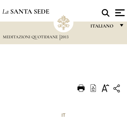
La
SANTA SEDE
ITALIANO
MEDITAZIONI QUOTIDIANE
2013
FRANÇAIS
ENGLISH
ITALIANO
PORTUGUÊS
ESPAÑOL
DEUTSCH
POLSKI
العربيّة
IT
中文