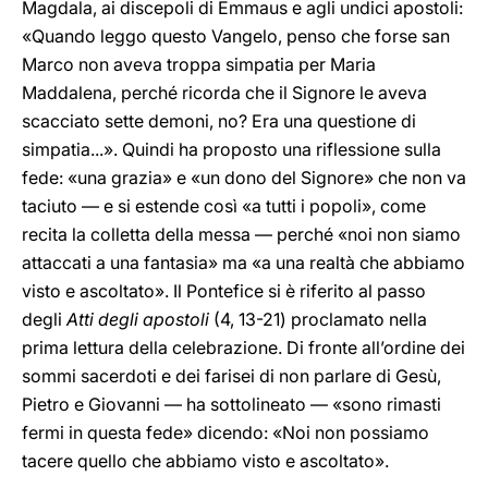
Magdala, ai discepoli di Emmaus e agli undici apostoli:
«Quando leggo questo Vangelo, penso che forse san
Marco non aveva troppa simpatia per Maria
Maddalena, perché ricorda che il Signore le aveva
scacciato sette demoni, no? Era una questione di
simpatia...». Quindi ha proposto una riflessione sulla
fede: «una grazia» e «un dono del Signore» che non va
taciuto — e si estende così «a tutti i popoli», come
recita la colletta della messa — perché «noi non siamo
attaccati a una fantasia» ma «a una realtà che abbiamo
visto e ascoltato». Il Pontefice si è riferito al passo
degli
Atti degli apostoli
(4, 13-21) proclamato nella
prima lettura della celebrazione. Di fronte all’ordine dei
sommi sacerdoti e dei farisei di non parlare di Gesù,
Pietro e Giovanni — ha sottolineato — «sono rimasti
fermi in questa fede» dicendo: «Noi non possiamo
tacere quello che abbiamo visto e ascoltato».