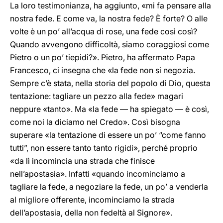
La loro testimonianza, ha aggiunto, «mi fa pensare alla
nostra fede. E come va, la nostra fede? È forte? O alle
volte è un po’ all’acqua di rose, una fede così così?
Quando avvengono difficoltà, siamo coraggiosi come
Pietro o un po’ tiepidi?». Pietro, ha affermato Papa
Francesco, ci insegna che «la fede non si negozia.
Sempre c’è stata, nella storia del popolo di Dio, questa
tentazione: tagliare un pezzo alla fede» magari
neppure «tanto». Ma «la fede — ha spiegato — è così,
come noi la diciamo nel Credo». Così bisogna
superare «la tentazione di essere un po’ “come fanno
tutti”, non essere tanto tanto rigidi», perché proprio
«da lì incomincia una strada che finisce
nell’apostasia». Infatti «quando incominciamo a
tagliare la fede, a negoziare la fede, un po’ a venderla
al migliore offerente, incominciamo la strada
dell’apostasia, della non fedeltà al Signore».