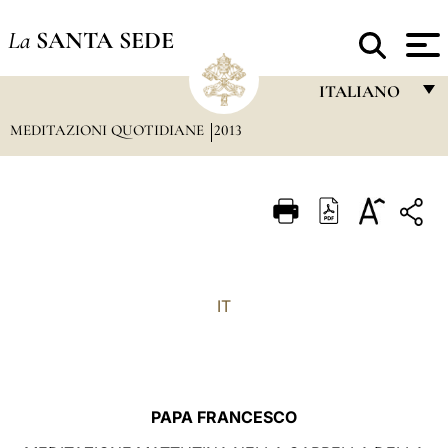
La
SANTA SEDE
ITALIANO
MEDITAZIONI QUOTIDIANE
2013
FRANÇAIS
ENGLISH
ITALIANO
PORTUGUÊS
ESPAÑOL
IT
DEUTSCH
POLSKI
العربيّة
PAPA FRANCESCO
中文