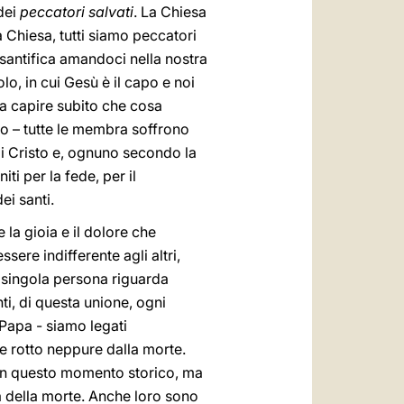
 dei
peccatori salvati
. La Chiesa
a Chiesa, tutti siamo peccatori
ci santifica amandoci nella nostra
o, in cui Gesù è il capo e noi
fa capire subito che cosa
o – tutte le membra soffrono
di Cristo e, ognuno secondo la
ti per la fede, per il
ei santi.
e la gioia e il dolore che
sere indifferente agli altri,
a singola persona riguarda
nti, di questa unione, ogni
Papa - siamo legati
e rotto neppure dalla morte.
me in questo momento storico, ma
a della morte. Anche loro sono