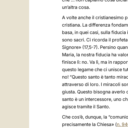
un’altra cosa.
A volte anche il cristianesimo
cristiana. La differenza fondam
basa, in quei casi, sulla fiduc
sono sacri. Ci ricorda il prof
Signore» (17,5-7). Persino quan
Maria, la nostra fiducia ha val
finisce lì: no. Va lì, ma in rapp
questo legame che ci unisce tutt
no! “Questo santo è tanto mirac
attraverso di loro. I miracoli s
giusta. Questo bisogna averlo c
santo è un intercessore, uno che
agisce tramite il Santo.
Che cos’è, dunque, la “comunion
precisamente la Chiesa» (
n. 9