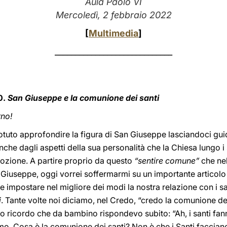
Aula Paolo VI
Mercoledì, 2 febbraio 2022
[
Multimedia
]
_____________________________
0.
San Giuseppe e la comunione dei santi
rno!
tuto approfondire la figura di San Giuseppe lasciandoci gui
anche dagli aspetti della sua personalità che la Chiesa lungo i
vozione. A partire proprio da questo
“sentire comune”
che nel
Giuseppe, oggi vorrei soffermarmi su un importante articolo 
e impostare nel migliore dei modi la nostra relazione con i sant
i
. Tante volte noi diciamo, nel Credo, “credo la comunione de
io ricordo che da bambino rispondevo subito: “Ah, i santi fa
. Cosa è la comunione dei santi? Non è che i Santi faccian