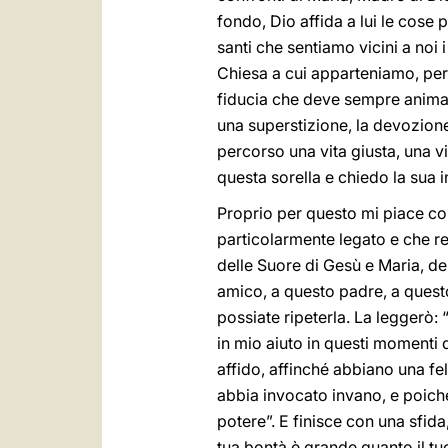
fondo, Dio affida a lui le cose
santi che sentiamo vicini a noi 
Chiesa a cui apparteniamo, per
fiducia che deve sempre animarc
una superstizione, la devozione
percorso una vita giusta, una vi
questa sorella e chiedo la sua i
Proprio per questo mi piace co
particolarmente legato e che re
delle Suore di Gesù e Maria, de
amico, a questo padre, a quest
possiate ripeterla. La leggerò: 
in mio aiuto in questi momenti di
affido, affinché abbiano una fel
abbia invocato invano, e poiché
potere”. E finisce con una sfid
tua bontà è grande quanto il tuo