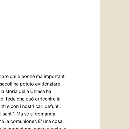
العربيّة
中文
LATINE
dare dalle poche ma importanti
 secoli ha potuto evidenziare
la storia della Chiesa ha
di fede che può arricchire la
i e con i nostri cari defunti:
i santi”. Ma se si domanda
nno la comunione”. E’ una cosa
o la comunione, non è questo: è