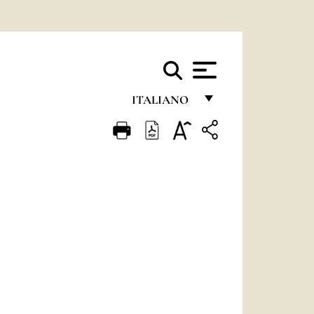
ITALIANO
FRANÇAIS
ENGLISH
ITALIANO
PORTUGUÊS
ESPAÑOL
DEUTSCH
POLSKI