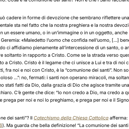
 può cadere in forme di devozione che sembrano riflettere un
entale sta nel fatto che la nostra preghiera e la nostra devoz
ia in un essere umano, o in un’immagine o in un oggetto, anc
eta Geremia: «Maledetto l’uomo che confida nell’uomo, […] be
do ci affidiamo pienamente all’intercessione di un santo, o a
ore soltanto in rapporto a Cristo. Come se la strada verso q
orto a Cristo. Cristo è il legame che ci unisce a Lui e tra di no
i, fra noi e noi con Cristo, è la “comunione dei santi”. Non son
oloso …”: no, fermati: i santi non operano miracoli, ma soltan
ono stati fatti da Dio, dalla grazia di Dio che agisce tramite 
hiaro. C’è gente che dice: “Io non credo a Dio, ma credo a que
 prega per noi e noi lo preghiamo, e prega per noi e il Signor
e dei santi”? Il
Catechismo della Chiesa Cattolica
afferma: 
46
). Ma guarda che bella definizione! “La comunione dei santi