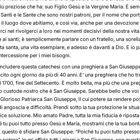
 più preziose che ha: suo Figlio Gesù e la Vergine Maria. È se
i Santi e le Sante che sono nostri patroni, per il nome che po
 il luogo dove abitiamo, e così via, anche per una devozione 
i nel rivolgerci a loro nei momenti decisivi della nostra vi
 ai santi; è semplicemente parlare con un fratello, una sorell
ta santa, una vita esemplare, e adesso è davanti a Dio. E io p
ntercessione per i miei bisogni.
ncludere questa catechesi con una preghiera a San Giuseppe
cito ogni giorno da più di 40 anni. E’ una preghiera che ho tr
l 1700, fine del Settecento. È molto bella, ma più che una pre
o custode nostro che è San Giuseppe. Sarebbe bello che voi
“Glorioso Patriarca San Giuseppe, il cui potere sa rendere poss
 angoscia e difficoltà. Prendi sotto la tua protezione le situazi
ice soluzione. Mio amato Padre, tutta la mia fiducia è riposta 
 tu puoi tutto presso Gesù e Maria, mostrami che la tua bont
a, questo è sfidare San Giuseppe: “Poiché tu puoi tutto press
 potere”. Io mi affido tutti i giorni a San Giuseppe, con quest