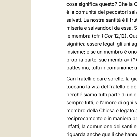
cosa significa questo? Che la C
è la comunità dei peccatori sal
salvati. La nostra santità è il f
miseria e salvandoci da essa. S
le membra (cfr
1 Cor
12,12). Qu
significa essere legati gli uni agl
insieme; e se un membro è onor
propria parte, sue membra» (
1
battesimo, tutti in comunione: 
Cari fratelli e care sorelle, la 
toccano la vita del fratello e d
perché siamo tutti parte di un 
sempre tutti, e l’amore di ogni 
membro della Chiesa è legato a
reciprocamente e in maniera pr
Infatti, la comunione dei santi
riguarda anche quelli che hanno