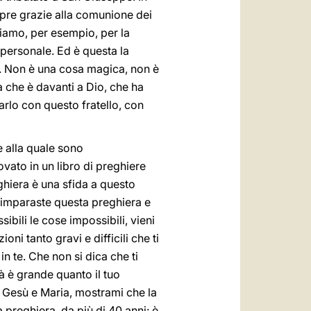
mpre grazie alla comunione dei
rtiamo, per esempio, per la
personale. Ed è questa la
ta. Non è una cosa magica, non è
a che è davanti a Dio, che ha
arlo con questo fratello, con
 alla quale sono
ovato in un libro di preghiere
ghiera è una sfida a questo
 imparaste questa preghiera e
ibili le cose impossibili, vieni
oni tanto gravi e difficili che ti
in te. Che non si dica che ti
à è grande quanto il tuo
o Gesù e Maria, mostrami che la
a preghiera, da più di 40 anni: è