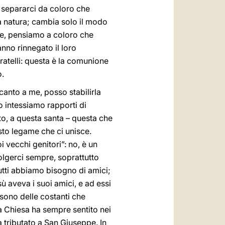
e separarci da coloro che
a natura; cambia solo il modo
re, pensiamo a coloro che
nno rinnegato il loro
ratelli: questa è la comunione
o.
canto a me, posso stabilirla
o intessiamo rapporti di
o, a questa santa – questa che
sto legame che ci unisce.
i vecchi genitori”: no, è un
lgerci sempre, soprattutto
utti abbiamo bisogno di amici;
sù aveva i suoi amici, e ad essi
 sono delle costanti che
a Chiesa ha sempre sentito nei
 tributato a San Giuseppe. In