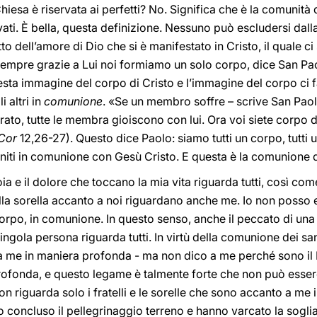
hiesa è riservata ai perfetti? No. Significa che è la comunità
vati. È bella, questa definizione. Nessuno può escludersi dall
rutto dell’amore di Dio che si è manifestato in Cristo, il quale 
empre grazie a Lui noi formiamo un solo corpo, dice San Paol
esta immagine del corpo di Cristo e l’immagine del corpo ci 
i altri in
comunione
. «Se un membro soffre – scrive San Paol
ato, tutte le membra gioiscono con lui. Ora voi siete corpo 
 Cor
12,26-27). Questo dice Paolo: siamo tutti un corpo, tutti uni
uniti in comunione con Gesù Cristo. E questa è la comunione d
gioia e il dolore che toccano la mia vita riguarda tutti, così com
ella sorella accanto a noi riguardano anche me. Io non posso es
corpo, in comunione. In questo senso, anche il peccato di un
singola persona riguarda tutti. In virtù della comunione dei sa
 me in maniera profonda - ma non dico a me perché sono il 
ofonda, e questo legame è talmente forte che non può esser
 non riguarda solo i fratelli e le sorelle che sono accanto a 
 concluso il pellegrinaggio terreno e hanno varcato la sogli