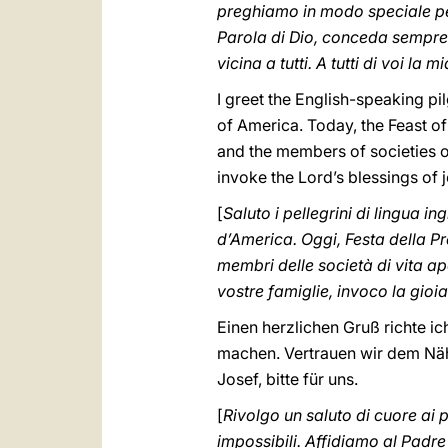
preghiamo in modo speciale per
Parola di Dio, conceda sempre p
vicina a tutti. A tutti di voi la 
I greet the English-speaking pil
of America. Today, the Feast of
and the members of societies of
invoke the Lord’s blessings of
[
Saluto i pellegrini di lingua i
d’America. Oggi, Festa della Pre
membri delle società di vita ap
vostre famiglie, invoco la gioi
Einen herzlichen Gruß richte i
machen. Vertrauen wir dem Näh
Josef, bitte für uns.
[
Rivolgo un saluto di cuore ai 
impossibili. Affidiamo al Padre