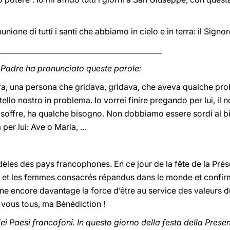
nione di tutti i santi che abbiamo in cielo e in terra: il Sign
_____________________________________________
 Padre ha pronunciato queste parole:
 fa, una persona che gridava, gridava, che aveva qualche prob
tello nostro in problema. Io vorrei finire pregando per lui, il n
 soffre, ha qualche bisogno. Non dobbiamo essere sordi al bi
er lui: Ave o Maria, …
idèles des pays francophones. En ce jour de la fête de la Pré
et les femmes consacrés répandus dans le monde et confirm
nne encore davantage la force d’être au service des valeurs 
A vous tous, ma Bénédiction !
 dei Paesi francofoni. In questo giorno della festa della Pres