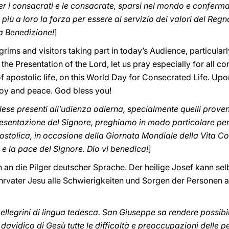
 i consacrati e le consacrate, sparsi nel mondo e confermati
iù a loro la forza per essere al servizio dei valori del Regn
mia Benedizione!
]
grims and visitors taking part in today’s Audience, particular
 the Presentation of the Lord, let us pray especially for al
 apostolic life, on this World Day for Consecrated Life. Upon 
 joy and peace. God bless you!
nglese presenti all’udienza odierna, specialmente quelli proveni
sentazione del Signore, preghiamo in modo particolare per tutt
ostolica, in occasione della Giornata Mondiale della Vita Cons
a e la pace del Signore. Dio vi benedica!
]
ch an die Pilger deutscher Sprache. Der heilige Josef kann s
rvater Jesu alle Schwierigkeiten und Sorgen der Personen an
pellegrini di lingua tedesca. San Giuseppe sa rendere possibil
 davidico di Gesù tutte le difficoltà e preoccupazioni delle