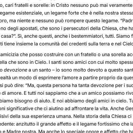
 cari fratelli e sorelle: in Cristo nessuno può mai verament
egame esistenziale, un legame forte che è nella nostra stess
 loro, ma niente e nessuno può rompere questo legame. “Pad
no degli apostati, che sono i persecutori della Chiesa, che ha
asa?”. Sì, anche questi, anche i bestemmiatori, tutti. Siamo f
i tiene insieme la comunità dei credenti sulla terra e nel Ciel
 amicizia che posso costruire con un fratello o una sorella ac
ella che sono in Cielo. I santi sono amici con cui molto spess
mo
devozione
a un santo – io sono molto devoto a questo sant
ealtà un modo di esprimere l’amore a partire proprio da que
ni si può dire: “Ma, questa persona ha tanta devozione per i suo
di amore. E tutti noi sappiamo che a un amico possiamo rivo
biamo bisogno di aiuto. E noi abbiamo degli amici in cielo. T
ni significative che ci aiutino ad affrontare la vita. Anche Ge
isivi della sua esperienza umana. Nella storia della Chiesa ci
te: anzitutto il grande affetto e il legame fortissimo che l
o e Madre nostra. Ma anche lo speciale onore e affetto che ha