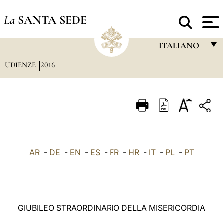
La
SANTA SEDE
ITALIANO
UDIENZE
2016
FRANÇAIS
ENGLISH
ITALIANO
PORTUGUÊS
ESPAÑOL
AR
-
DE
-
EN
-
ES
-
FR
-
HR
-
IT
-
PL
-
PT
DEUTSCH
POLSKI
العربيّة
GIUBILEO STRAORDINARIO DELLA MISERICORDIA
中文