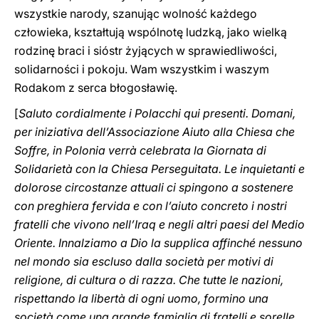
wszystkie narody, szanując wolność każdego
człowieka, kształtują wspólnotę ludzką, jako wielką
rodzinę braci i sióstr żyjących w sprawiedliwości,
solidarności i pokoju. Wam wszystkim i waszym
Rodakom z serca błogosławię.
[
Saluto cordialmente i Polacchi qui presenti. Domani,
per iniziativa dell’Associazione Aiuto alla Chiesa che
Soffre, in Polonia verrà celebrata la Giornata di
Solidarietà con la Chiesa Perseguitata. Le inquietanti e
dolorose circostanze attuali ci spingono a sostenere
con preghiera fervida e con l’aiuto concreto i nostri
fratelli che vivono nell’Iraq e negli altri paesi del Medio
Oriente. Innalziamo a Dio la supplica affinché nessuno
nel mondo sia escluso dalla società per motivi di
religione, di cultura o di razza. Che tutte le nazioni,
rispettando la libertà di ogni uomo, formino una
società come una grande famiglia di fratelli e sorelle