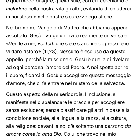
è quel modo di agire, quello stile, con cui cerchiamo di
includere
nella nostra vita gli altri, evitando di chiuderci
in noi stessi e nelle nostre sicurezze egoistiche.
Nel brano del Vangelo di Matteo che abbiamo appena
ascoltato, Gesù rivolge un invito realmente universale:
«Venite a me,
voi tutti
che siete stanchi e oppressi, e io
vi darò ristoro» (11,28). Nessuno è escluso da questo
appello, perché la missione di Gesù è quella di rivelare
ad ogni persona l’amore del Padre. A noi spetta aprire
il cuore, fidarci di Gesù e accogliere questo messaggio
d’amore, che ci fa entrare nel mistero della salvezza.
Questo aspetto della misericordia, l’inclusione, si
manifesta nello spalancare le braccia per accogliere
senza escludere; senza classificare gli altri in base alla
condizione sociale, alla lingua, alla razza, alla cultura,
alla religione: davanti a noi c’è soltanto una
persona da
amare come la ama Dio
. Colui che trovo nel mio