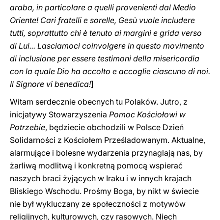
araba, in particolare a quelli provenienti dal Medio
Oriente! Cari fratelli e sorelle, Gesù vuole includere
tutti, soprattutto chi è tenuto ai margini e grida verso
di Lui... Lasciamoci coinvolgere in questo movimento
di inclusione per essere testimoni della misericordia
con la quale Dio ha accolto e accoglie ciascuno di noi.
Il Signore vi benedica!
]
Witam serdecznie obecnych tu Polaków. Jutro, z
inicjatywy Stowarzyszenia
Pomoc Kościołowi w
Potrzebie
, będziecie obchodzili w Polsce Dzień
Solidarności z Kościołem Prześladowanym. Aktualne,
alarmujące i bolesne wydarzenia przynaglają nas, by
żarliwą modlitwą i konkretną pomocą wspierać
naszych braci żyjących w Iraku i w innych krajach
Bliskiego Wschodu. Prośmy Boga, by nikt w świecie
nie był wykluczany ze społeczności z motywów
religijnych, kulturowych, czy rasowych. Niech