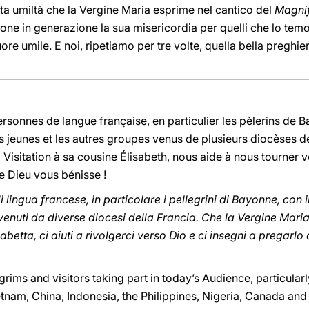
sta umiltà che la Vergine Maria esprime nel cantico del
Magnif
ione in generazione la sua misericordia per quelli che lo tem
e umile. E noi, ripetiamo per tre volte, quella bella preghier
ersonnes de langue française, en particulier les pèlerins de 
es jeunes et les autres groupes venus de plusieurs diocèses d
 Visitation à sa cousine Élisabeth, nous aide à nous tourner 
 Dieu vous bénisse !
 di lingua francese, in particolare i pellegrini di Bayonne, con
i venuti da diverse diocesi della Francia. Che la Vergine Mari
abetta, ci aiuti a rivolgerci verso Dio e ci insegni a pregarlo
grims and visitors taking part in today’s Audience, particular
nam, China, Indonesia, the Philippines, Nigeria, Canada and 