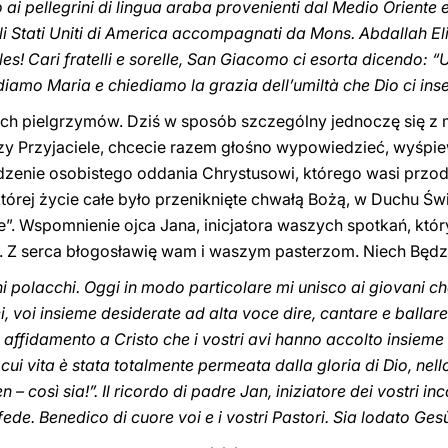
ai pellegrini di lingua araba provenienti dal Medio Oriente e
gli Stati Uniti di America accompagnati da Mons. Abdallah E
s! Cari fratelli e sorelle, San Giacomo ci esorta dicendo: “
rdiamo Maria e chiediamo la grazia dell’umiltà che Dio ci inse
h pielgrzymów. Dziś w sposób szczególny jednoczę się z m
zy Przyjaciele, chcecie razem głośno wypowiedzieć, wyśp
dzenie osobistego oddania Chrystusowi, którego wasi przod
której życie całe było przeniknięte chwałą Bożą, w Duchu Ś
ie”. Wspomnienie ojca Jana, inicjatora waszych spotkań, któr
y. Z serca błogosławię wam i waszym pasterzom. Niech Będ
ni polacchi. Oggi in modo particolare mi unisco ai giovani c
 voi insieme desiderate ad alta voce dire, cantare e ballare 
affidamento a Cristo che i vostri avi hanno accolto insieme 
cui vita è stata totalmente permeata dalla gloria di Dio, nell
– così sia!”. Il ricordo di padre Jan, iniziatore dei vostri inc
a fede. Benedico di cuore voi e i vostri Pastori. Sia lodato Ges