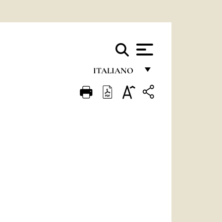
ITALIANO
FRANÇAIS
ENGLISH
ITALIANO
PORTUGUÊS
ESPAÑOL
DEUTSCH
POLSKI