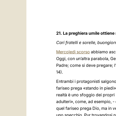
21. La preghiera umile ottiene
Cari fratelli e sorelle, buongior
Mercoledì scorso
abbiamo ascol
Oggi, con un’altra parabola, Ge
Padre; come si deve pregare; l’
14).
Entrambi i protagonisti salgono
fariseo prega «stando in piedi» 
realtà è uno sfoggio dei propri m
adulteri», come, ad esempio, - e
quel fariseo prega Dio, ma in ve
uno specchio. Pur trovandosi nel