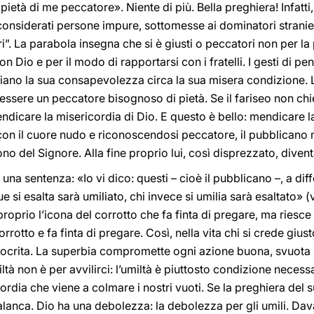
pietà di me peccatore». Niente di più. Bella preghiera! Infatti, 
onsiderati persone impure, sottomesse ai dominatori stranieri
ri”. La parabola insegna che si è giusti o peccatori non per l
n Dio e per il modo di rapportarsi con i fratelli. I gesti di pe
iano la sua consapevolezza circa la sua misera condizione. L
 essere un peccatore bisognoso di pietà. Se il fariseo non ch
endicare la misericordia di Dio. E questo è bello: mendicare l
on il cuore nudo e riconoscendosi peccatore, il pubblicano m
no del Signore. Alla fine proprio lui, così disprezzato, diven
a sentenza: «Io vi dico: questi – cioè il pubblicano –, a diff
 si esalta sarà umiliato, chi invece si umilia sarà esaltato» (v. 
 è proprio l’icona del corrotto che fa finta di pregare, ma ries
rotto e fa finta di pregare. Così, nella vita chi si crede giusto 
pocrita. La superbia compromette ogni azione buona, svuota l
miltà non è per avvilirci: l’umiltà è piuttosto condizione necessa
ordia che viene a colmare i nostri vuoti. Se la preghiera del
palanca. Dio ha una debolezza: la debolezza per gli umili. Dav