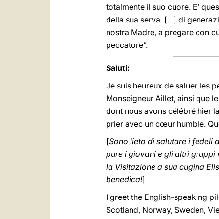
totalmente il suo cuore. E’ que
della sua serva. […] di generaz
nostra Madre, a pregare con cuor
peccatore”.
Saluti:
Je suis heureux de saluer les p
Monseigneur Aillet, ainsi que l
dont nous avons célébré hier la
prier avec un cœur humble. Que
[
Sono lieto di salutare i fedeli
pure i giovani e gli altri grupp
la Visitazione a sua cugina Elis
benedica!
]
I greet the English-speaking pil
Scotland, Norway, Sweden, Viet