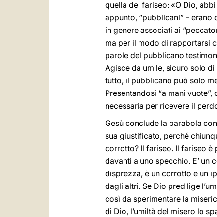
quella del fariseo: «O Dio, abbi 
appunto, “pubblicani” – erano c
in genere associati ai “peccato
ma per il modo di rapportarsi co
parole del pubblicano testimon
Agisce da umile, sicuro solo di
tutto, il pubblicano può solo m
Presentandosi “a mani vuote”, c
necessaria per ricevere il perdo
Gesù conclude la parabola con un
sua giustificato, perché chiunque
corrotto? Il fariseo. Il fariseo
davanti a uno specchio. E’ un cor
disprezza, è un corrotto e un i
dagli altri. Se Dio predilige l’u
così da sperimentare la miseric
di Dio, l’umiltà del misero lo s