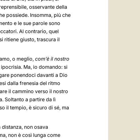
reprensibile, osservante della
 che possiede. Insomma, più che
amento e le sue parole sono
ccatori. Al contrario, quel
 ritiene giusto, trascura il
amo, o meglio,
com’è il nostro
e ipocrisia. Ma, io domando: si
gare ponendoci davanti a Dio
si dalla frenesia del ritmo
vare il cammino verso il nostro
a. Soltanto a partire da lì
so il tempio, è sicuro di sé, ma
 a distanza, non osava
sima, non è così lunga come