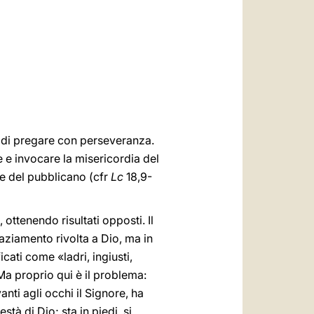
العربيّة
中文
LATINE
à di pregare con perseveranza.
 e invocare la misericordia del
 e del pubblicano (cfr
Lc
18,9-
ottenendo risultati opposti. Il
raziamento rivolta a Dio, ma in
icati come «ladri, ingiusti,
 Ma proprio qui è il problema:
nti agli occhi il Signore, ha
tà di Dio; sta in piedi, si