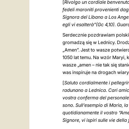
[
Rivolgo un cordiale benvenuto 
fedeli maroniti provenienti da
Signora del Libano a Los Angele
egli vi esalterà”(Gc 4,10). Gua
Serdecznie pozdrawiam polskic
gromadzą się w Lednicy. Drod
„Amen”. Jest to wasze potwier
1050 lat temu. Na wzór Maryi, 
wasze „amen – nie tak się stan
was inspiruje na drogach wiar
[
Saluto cordialmente i pellegri
radunano a Lednica. Cari amici,
vostra conferma del personale 
sono. Sull’esempio di Maria, la 
quotidianamente il vostro “Amen 
Signore, vi ispiri sulle vie dell