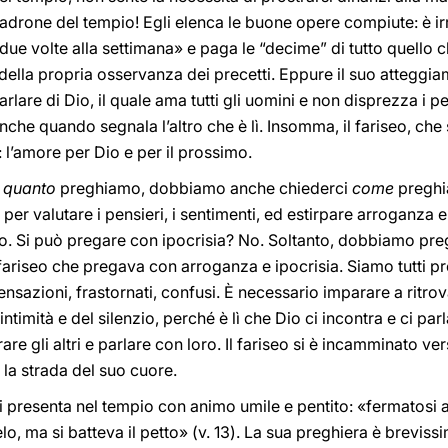
 padrone del tempio! Egli elenca le buone opere compiute: è ir
«due volte alla settimana» e paga le “decime” di tutto quello
 della propria osservanza dei precetti. Eppure il suo atteggi
rlare di Dio, il quale ama tutti gli uomini e non disprezza i pe
che quando segnala l’altro che è lì. Insomma, il fariseo, che si
’amore per Dio e per il prossimo.
i
quanto
preghiamo, dobbiamo anche chiederci
come
preghi
per valutare i pensieri, i sentimenti, ed estirpare arroganza 
. Si può pregare con ipocrisia? No. Soltanto, dobbiamo pre
riseo che pregava con arroganza e ipocrisia. Siamo tutti pre
ensazioni, frastornati, confusi. È necessario imparare a ritro
intimità e del silenzio, perché è lì che Dio ci incontra e ci parl
re gli altri e parlare con loro. Il fariseo si è incamminato ver
 la strada del suo cuore.
– si presenta nel tempio con animo umile e pentito: «fermatosi
lo, ma si batteva il petto» (v. 13). La sua preghiera è brevis