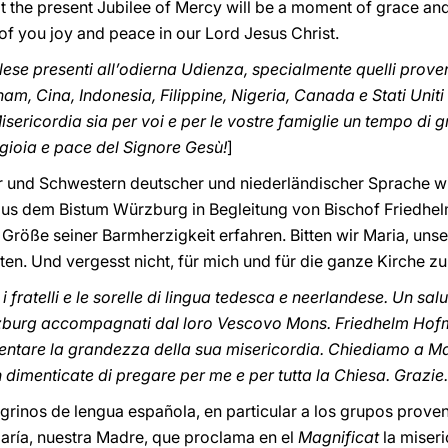
t the present Jubilee of Mercy will be a moment of grace and
 of you joy and peace in our Lord Jesus Christ.
nglese presenti all’odierna Udienza, specialmente quelli proveni
am, Cina, Indonesia, Filippine, Nigeria, Canada e Stati Uniti
Misericordia sia per voi e per le vostre famiglie un tempo di 
la gioia e pace del Signore Gesù!
]
der und Schwestern deutscher und niederländischer Sprache 
r aus dem Bistum Würzburg in Begleitung von Bischof Friedhe
röße seiner Barmherzigkeit erfahren. Bitten wir Maria, unser
n. Und vergesst nicht, für mich und für die ganze Kirche zu
i fratelli e le sorelle di lingua tedesca e neerlandese. Un salu
rzburg accompagnati dal loro Vescovo Mons. Friedhelm Hofma
entare la grandezza della sua misericordia. Chiediamo a Mar
 dimenticate di pregare per me e per tutta la Chiesa. Grazie.
grinos de lengua española, en particular a los grupos prove
aría, nuestra Madre, que proclama en el
Magnificat
la miseri