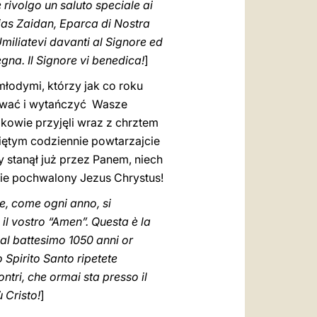
 rivolgo un saluto speciale ai
lias Zaidan, Eparca di Nostra
Umiliatevi davanti al Signore ed
gna. Il Signore vi benedica!
]
łodymi, którzy jak co roku
iewać i wytańczyć Wasze
kowie przyjęli wraz z chrztem
więtym codziennie powtarzajcie
y stanął już przez Panem, niech
zie pochwalony Jezus Chrystus!
he, come ogni anno, si
il vostro “Amen”. Questa è la
al battesimo 1050 anni or
o Spirito Santo ripetete
ontri, che ormai sta presso il
ù Cristo!
]