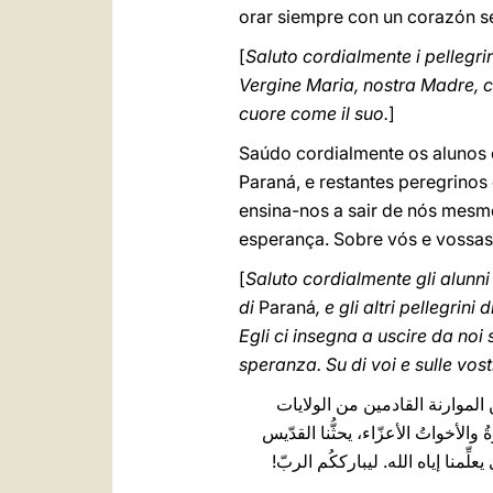
orar siempre con un corazón se
[
Saluto cordialmente i pellegri
Vergine Maria, nostra Madre, 
cuore come il suo.
]
Saúdo cordialmente os alunos e
Paraná, e restantes peregrinos
ensina-nos a sair de nós mesm
esperança. Sobre vós e vossas
[
Saluto cordialmente gli alunni
di
Paraná
, e gli altri pellegrin
Egli ci insegna a uscire da noi 
speranza. Su di voi e sulle vos
ن الموارنة القادمين من الولايات
لأخواتُ الأعزّاء، يحثُّنا القدّيس