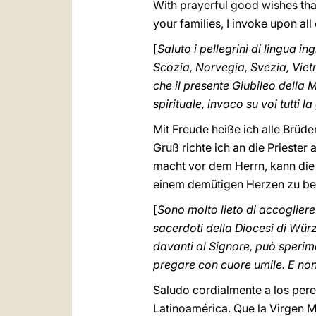
With prayerful good wishes tha
your families, I invoke upon all
[
Saluto i pellegrini di lingua i
Scozia, Norvegia, Svezia, Vietn
che il presente Giubileo della 
spirituale, invoco su voi tutti 
Mit Freude heiße ich alle Brü
Gruß richte ich an die Prieste
macht vor dem Herrn, kann die G
einem demütigen Herzen zu bete
[
Sono molto lieto di accogliere 
sacerdoti della Diocesi di Wü
davanti al Signore, può sperim
pregare con cuore umile. E non
Saludo cordialmente a los pere
Latinoamérica. Que la Virgen M