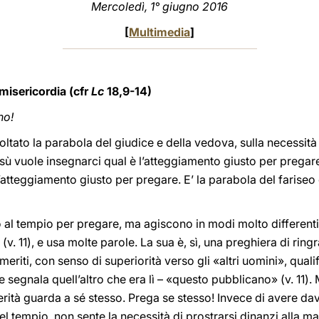
Mercoledì, 1° giugno 2016
[
Multimedia
]
 misericordia (cfr
Lc
18,9-14)
no!
tato la parabola del giudice e della vedova, sulla necessit
sù vuole insegnarci qual è l’atteggiamento giusto per pregare
atteggiamento giusto per pregare. E’ la parabola del fariseo
 al tempio per pregare, ma agiscono in modi molto differenti, 
(v. 11), e usa molte parole. La sua è, sì, una preghiera di ring
eriti, con senso di superiorità verso gli «altri uomini», qualif
 segnala quell’altro che era lì – «questo pubblicano» (v. 11).
rità guarda a sé stesso. Prega se stesso! Invece di avere dava
 tempio, non sente la necessità di prostrarsi dinanzi alla maes