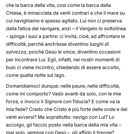
che la barca della vita, così come la barca della
Chiesa, è minacciata da venti contrari e che il mare su
cui navighiamo è spesso agitato. Lui non ci preserva
dalla fatica del navigare, anzi – il Vangelo lo sottolinea
– spinge i suoi a partire: ci invita, cioè, ad affrontare le
difficoltà, perché anch’esse diventino
luoghi di
salvezza
, poiché Gesù le vince, diventino occasioni
per incontrare Lui. Egli, infatti, nei nostri momenti di
buio ci viene incontro, chiedendo di essere accolto,
come quella notte sul lago.
Domandiamoci dunque: nelle paure, nelle difficoltà,
come mi comporto? Vado avanti da solo, con le mie
forze, o invoco il Signore con fiducia? E come va la
mia fede? Credo che Cristo è più forte delle onde e dei
venti avversi? Ma soprattutto: navigo con Lui? Lo
accolgo, gli faccio posto nella barca della mia vita –
mai solo, sempre con Gesù –, gli affido il timone?