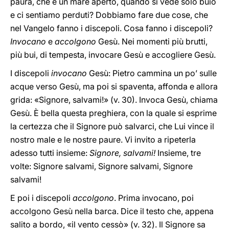
paura, che è un mare aperto, quando si vede solo buio
e ci sentiamo perduti? Dobbiamo fare due cose, che
nel Vangelo fanno i discepoli. Cosa fanno i discepoli?
Invocano
e
accolgono
Gesù. Nei momenti più brutti,
più bui, di tempesta, invocare Gesù e accogliere Gesù.
I discepoli
invocano
Gesù: Pietro cammina un po’ sulle
acque verso Gesù, ma poi si spaventa, affonda e allora
grida: «Signore, salvami!» (v.
30). Invoca Gesù, chiama
Gesù. È bella questa preghiera, con la quale si esprime
la certezza che il Signore può salvarci, che Lui vince il
nostro male e le nostre paure. Vi invito a ripeterla
adesso tutti insieme:
Signore, salvami!
Insieme, tre
volte: Signore salvami, Signore salvami, Signore
salvami!
E poi i discepoli
accolgono
. Prima invocano, poi
accolgono Gesù nella barca. Dice il testo che, appena
salito a bordo, «il vento cessò» (v. 32). Il Signore sa