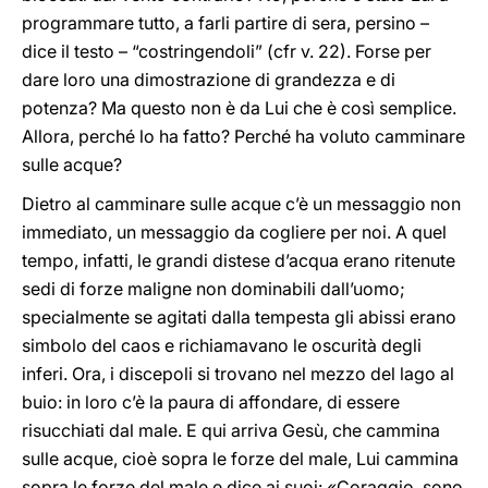
programmare tutto, a farli partire di sera, persino –
dice il testo – “costringendoli” (cfr v. 22). Forse per
dare loro una dimostrazione di grandezza e di
potenza? Ma questo non è da Lui che è così semplice.
Allora, perché lo ha fatto? Perché ha voluto camminare
sulle acque?
Dietro al camminare sulle acque c’è un messaggio non
immediato, un messaggio da cogliere per noi. A quel
tempo, infatti, le grandi distese d’acqua erano ritenute
sedi di forze maligne non dominabili dall’uomo;
specialmente se agitati dalla tempesta gli abissi erano
simbolo del caos e richiamavano le oscurità degli
inferi. Ora, i discepoli si trovano nel mezzo del lago al
buio: in loro c’è la paura di affondare, di essere
risucchiati dal male. E qui arriva Gesù, che cammina
sulle acque, cioè sopra le forze del male, Lui cammina
sopra le forze del male e dice ai suoi: «Coraggio, sono