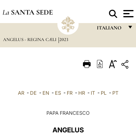
La
SANTA SEDE
ITALIANO
ANGELUS - REGINA CÆLI
2023
FRANÇAIS
ENGLISH
ITALIANO
PORTUGUÊS
ESPAÑOL
AR
-
DE
-
EN
-
ES
-
FR
-
HR
-
IT
-
PL
-
PT
DEUTSCH
POLSKI
PAPA FRANCESCO
العربيّة
ANGELUS
中文