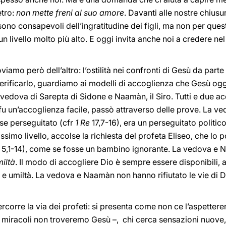
etro:
non mette freni al suo amore
. Davanti alle nostre chius
 sono consapevoli dell’ingratitudine dei figli, ma non per ques
un livello molto più alto. E oggi invita anche noi a credere nel
viamo però dell’altro: l’ostilità nei confronti di Gesù da parte
 verificarlo, guardiamo ai modelli di accoglienza che Gesù o
 vedova di Sarepta di Sidone e Naamàn, il Siro. Tutti e due ac
 fu un’accoglienza facile, passò attraverso delle prove. La ve
sse perseguitato (cfr
1 Re
17,7-16), era un perseguitato politic
simo livello, accolse la richiesta del profeta Eliseo, che lo p
e
5,1-14), come se fosse un bambino ignorante. La vedova e
miltà
. Il modo di accogliere Dio è sempre essere disponibili, 
 e umiltà. La vedova e Naamàn non hanno rifiutato le vie di Di
percorre la via dei profeti: si presenta come non ce l’aspette
i miracoli non troveremo Gesù –, chi cerca sensazioni nuove,