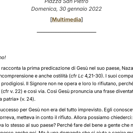
Piazza San Pietro
Domenica, 30 gennaio 2022
[
Multimedia
]
_________________________
no!
lo racconta la prima predicazione di Gesù nel suo paese, Naza
incomprensione e anche ostilità (cfr
Lc
4,21-30). I suoi compa
 prodigiosi. Il Signore non ne opera e loro lo rifiutano, perc
e (cfr v. 22) e così via. Così Gesù pronuncia una frase divent
 patria» (v. 24).
successo per Gesù non era del tutto imprevisto. Egli conosce
correva, metteva in conto il rifiuto. Allora possiamo chiederci
a lo stesso al suo paese? Perché fare del bene a gente che n
sso anche noi. Ma è una domanda che ci aiuta a capire megli