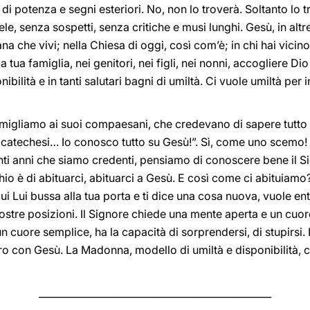
 di potenza e segni esteriori. No, non lo troverà. Soltanto lo t
le, senza sospetti, senza critiche e musi lunghi. Gesù, in altre
ana che vivi; nella Chiesa di oggi, così com’è; in chi hai vici
tua famiglia, nei genitori, nei figli, nei nonni, accogliere Dio lì
nibilità e in tanti salutari bagni di umiltà. Ci vuole umiltà per 
migliamo ai suoi compaesani, che credevano di sapere tutto s
i catechesi… Io conosco tutto su Gesù!”. Sì, come uno scemo!
i anni che siamo credenti, pensiamo di conoscere bene il Sig
rischio è di abituarci, abituarci a Gesù. E così come ci abitui
ui Lui bussa alla tua porta e ti dice una cosa nuova, vuole en
nostre posizioni. Il Signore chiede una mente aperta e un cu
 cuore semplice, ha la capacità di sorprendersi, di stupirsi.
tro con Gesù. La Madonna, modello di umiltà e disponibilità, c
________________________________________________