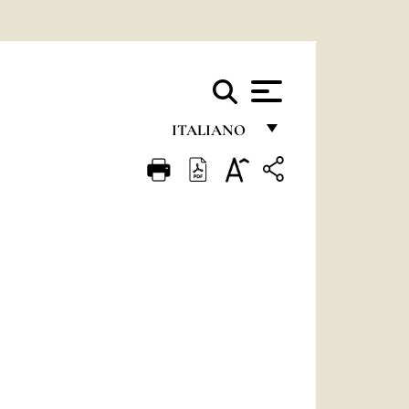
ITALIANO
FRANÇAIS
ENGLISH
ITALIANO
PORTUGUÊS
ESPAÑOL
DEUTSCH
POLSKI