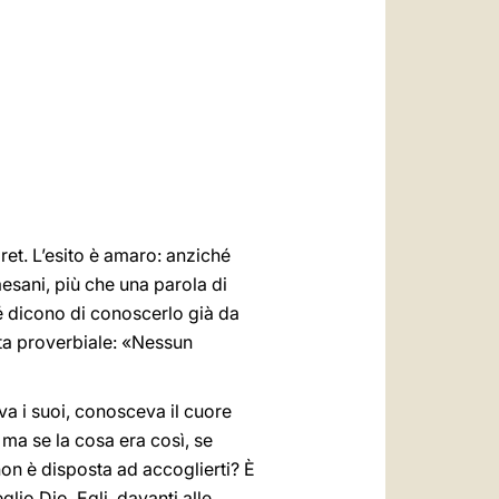
العربيّة
中文
LATINE
ret. L’esito è amaro: anziché
esani, più che una parola di
hé dicono di conoscerlo già da
ata proverbiale: «Nessun
va i suoi, conosceva il cuore
: ma se la cosa era così, se
on è disposta ad accoglierti? È
o Dio. Egli, davanti alle