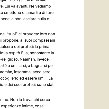
ure, Lui va avanti. Ne vediamo
to smettono di amarli e di fare
 bene, a non lasciare nulla di
 dei “suoi” ci provoca: loro non
ggi propone, ai suoi compaesani
colsero dei profeti: la prima
dova ospitò Elia, nonostante la
o-religioso. Naamàn, invece,
ortò a umiliarsi, a bagnarsi per
 Naamàn, insomma, accolsero
accoglierlo ed essere umili. La
o e dei suoi profeti; sono stati
remmo. Non lo trova chi cerca
 esperienze intime, cose