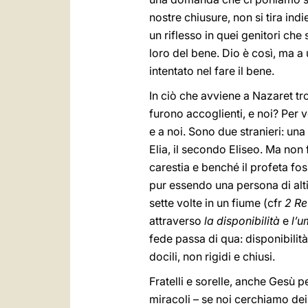
nostre chiusure, non si tira indi
un riflesso in quei genitori che
loro del bene. Dio è così, ma a 
intentato nel fare il bene.
In ciò che avviene a Nazaret tro
furono accoglienti, e noi? Per
e a noi. Sono due stranieri: una
Elia, il secondo Eliseo. Ma non
carestia e benché il profeta fo
pur essendo una persona di altis
sette volte in un fiume (cfr
2 R
attraverso
la disponibilità
e
l’u
fede passa di qua: disponibilità
docili, non rigidi e chiusi.
Fratelli e sorelle, anche Gesù 
miracoli – se noi cerchiamo de