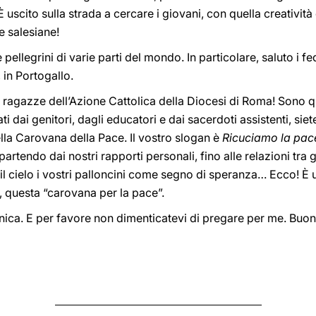
 uscito sulla strada a cercare i giovani, con quella creatività 
le salesiane!
e pellegrini di varie parti del mondo. In particolare, saluto i f
 in Portogallo.
le ragazze dell’Azione Cattolica della Diocesi di Roma! Sono q
dai genitori, dagli educatori e dai sacerdoti assistenti, siet
lla Carovana della Pace. Il vostro slogan è
Ricuciamo la pac
partendo dai nostri rapporti personali, fino alle relazioni tra g
 il cielo i vostri palloncini come segno di speranza… Ecco! È
, questa “carovana per la pace”.
ica. E per favore non dimenticatevi di pregare per me. Buon