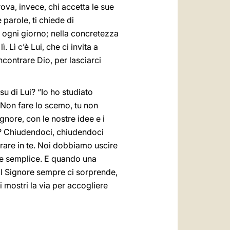
rova, invece, chi accetta le sue
 parole, ti chiede di
no ogni giorno; nella concretezza
. Lì c’è Lui, che ci invita a
incontrare Dio, per lasciarci
u di Lui? “Io ho studiato
 Non fare lo scemo, tu non
nore, con le nostre idee e i
amo? Chiudendoci, chiudendoci
trare in te. Noi dobbiamo uscire
ore semplice. E quando una
 Il Signore sempre ci sorprende,
i mostri la via per accogliere