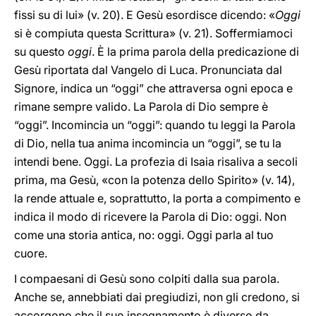
fissi su di lui» (v. 20). E Gesù esordisce dicendo: «
Oggi
si è compiuta questa Scrittura» (v.
21). Soffermiamoci
su questo
oggi
. È la prima parola della predicazione di
Gesù riportata dal Vangelo di Luca. Pronunciata dal
Signore, indica un “oggi” che attraversa ogni epoca e
rimane sempre valido. La Parola di Dio sempre è
“oggi”. Incomincia un “oggi”: quando tu leggi la Parola
di Dio, nella tua anima incomincia un “oggi”, se tu la
intendi bene. Oggi. La profezia di Isaia risaliva a secoli
prima, ma Gesù, «con la potenza dello Spirito» (v. 14),
la rende attuale e, soprattutto, la porta a compimento e
indica il modo di ricevere la Parola di Dio: oggi. Non
come una storia antica, no: oggi. Oggi parla al tuo
cuore.
I compaesani di Gesù sono colpiti dalla sua parola.
Anche se, annebbiati dai pregiudizi, non gli credono, si
accorgono che il suo insegnamento è diverso da