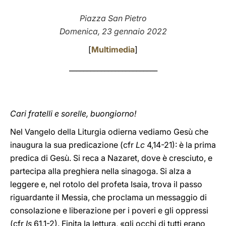
LATINE
Piazza San Pietro
Domenica, 23 gennaio 2022
[
Multimedia
]
_________________________
Cari fratelli e sorelle, buongiorno!
Nel Vangelo della Liturgia odierna vediamo Gesù che
inaugura la sua predicazione (cfr
Lc
4,14-21): è la prima
predica di Gesù. Si reca a Nazaret, dove è cresciuto, e
partecipa alla preghiera nella sinagoga. Si alza a
leggere e, nel rotolo del profeta Isaia, trova il passo
riguardante il Messia, che proclama un messaggio di
consolazione e liberazione per i poveri e gli oppressi
(cfr
Is
61,1-2). Finita la lettura, «gli occhi di tutti erano