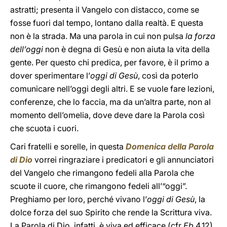
astratti; presenta il Vangelo con distacco, come se
fosse fuori dal tempo, lontano dalla realtà. E questa
non è la strada. Ma una parola in cui non pulsa
la forza
dell’oggi
non è degna di Gesù e non aiuta la vita della
gente. Per questo chi predica, per favore, è il primo a
dover sperimentare l’
oggi di Gesù
, così da poterlo
comunicare nell’oggi degli altri. E se vuole fare lezioni,
conferenze, che lo faccia, ma da un’altra parte, non al
momento dell’omelia, dove deve dare la Parola così
che scuota i cuori.
Cari fratelli e sorelle, in questa
Domenica della Parola
di Dio
vorrei ringraziare i predicatori e gli annunciatori
del Vangelo che rimangono fedeli alla Parola che
scuote il cuore, che rimangono fedeli all’“oggi”.
Preghiamo per loro, perché vivano l’
oggi
di Gesù
, la
dolce forza del suo Spirito che rende la Scrittura viva.
La Parola di Dio, infatti, è viva ed efficace (cfr
Eb
4,12),