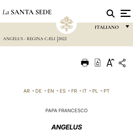
La
SANTA SEDE
ITALIANO
ANGELUS - REGINA CÆLI
2022
FRANÇAIS
ENGLISH
ITALIANO
PORTUGUÊS
ESPAÑOL
AR
-
DE
-
EN
-
ES
-
FR
-
IT
-
PL
-
PT
DEUTSCH
POLSKI
PAPA FRANCESCO
العربيّة
ANGELUS
中文