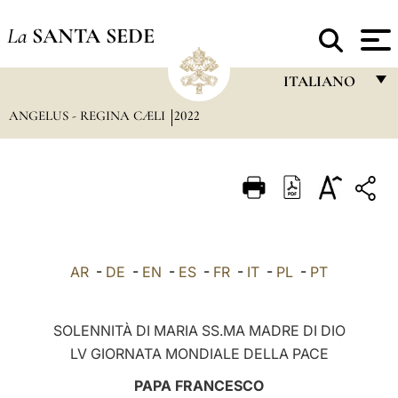
La
SANTA SEDE
ITALIANO
ANGELUS - REGINA CÆLI
2022
FRANÇAIS
ENGLISH
ITALIANO
PORTUGUÊS
ESPAÑOL
AR
-
DE
-
EN
-
ES
-
FR
-
IT
-
PL
-
PT
DEUTSCH
POLSKI
SOLENNITÀ DI MARIA SS.MA MADRE DI DIO
LV GIORNATA MONDIALE DELLA PACE
العربيّة
PAPA FRANCESCO
中文