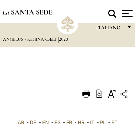
La
SANTA SEDE
ITALIANO
ANGELUS - REGINA CÆLI
2020
FRANÇAIS
ENGLISH
ITALIANO
PORTUGUÊS
ESPAÑOL
DEUTSCH
POLSKI
العربيّة
AR
-
DE
-
EN
-
ES
-
FR
-
HR
-
IT
-
PL
-
PT
中文