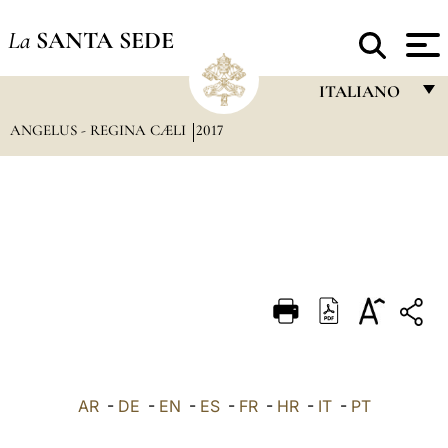
La
SANTA SEDE
ITALIANO
ANGELUS - REGINA CÆLI
2017
FRANÇAIS
ENGLISH
ITALIANO
PORTUGUÊS
ESPAÑOL
DEUTSCH
POLSKI
العربيّة
AR
-
DE
-
EN
-
ES
-
FR
-
HR
-
IT
-
PT
中文