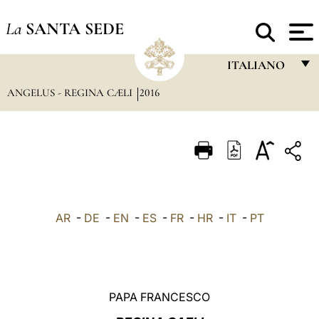
La
SANTA SEDE
ITALIANO
ANGELUS - REGINA CÆLI
2016
FRANÇAIS
ENGLISH
ITALIANO
PORTUGUÊS
ESPAÑOL
AR
-
DE
-
EN
-
ES
-
FR
-
HR
-
IT
-
PT
DEUTSCH
POLSKI
العربيّة
PAPA FRANCESCO
中文