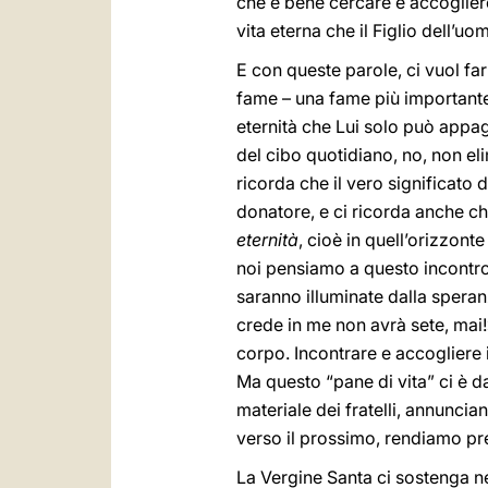
che è bene cercare e accogliere
vita eterna che il Figlio dell’uo
E con queste parole, ci vuol far
fame – una fame più importante,
eternità che Lui solo può appag
del cibo quotidiano, no, non el
ricorda che il vero significato d
donatore, e ci ricorda anche ch
eternità
, cioè in quell’orizzonte
noi pensiamo a questo incontro,
saranno illuminate dalla speran
crede in me non avrà sete, mai!» 
corpo. Incontrare e accogliere 
Ma questo “pane di vita” ci è d
materiale dei fratelli, annunci
verso il prossimo, rendiamo pre
La Vergine Santa ci sostenga nel