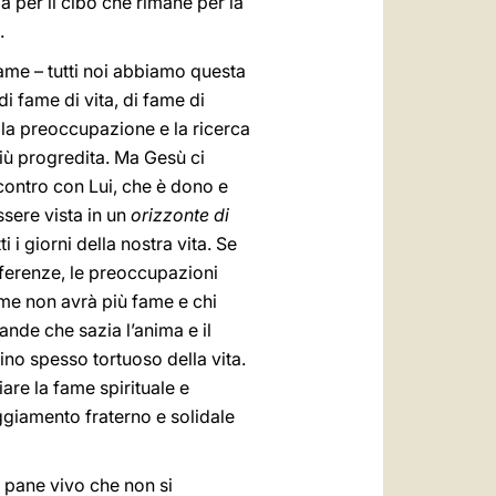
a per il cibo che rimane per la
.
 fame – tutti noi abbiamo questa
i fame di vita, di fame di
a la preoccupazione e la ricerca
più progredita. Ma Gesù ci
’incontro con Lui, che è dono e
ssere vista in un
orizzonte di
i i giorni della nostra vita. Se
fferenze, le preoccupazioni
a me non avrà più fame e chi
rande che sazia l’anima e il
ino spesso tortuoso della vita.
are la fame spirituale e
ggiamento fraterno e solidale
l pane vivo che non si