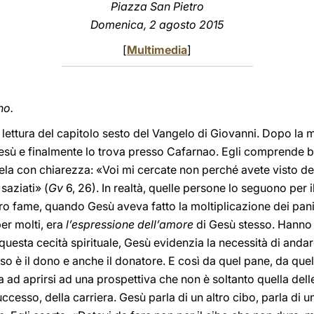
Piazza San Pietro
Domenica, 2 agosto 2015
[
Multimedia
]
no.
lettura del capitolo sesto del Vangelo di Giovanni. Dopo la mo
esù e finalmente lo trova presso Cafarnao. Egli comprende be
vela con chiarezza: «Voi mi cercate non perché avete visto d
saziati» (
Gv
6, 26). In realtà, quelle persone lo seguono per i
oro fame, quando Gesù aveva fatto la moltiplicazione dei pa
per molti, era
l’espressione dell’amore
di Gesù stesso. Hanno 
uesta cecità spirituale, Gesù evidenzia la necessità di andare
so è il dono e anche il donatore. E così da quel pane, da quel
ita ad aprirsi ad una prospettiva che non è soltanto quella de
uccesso, della carriera. Gesù parla di un altro cibo, parla di u