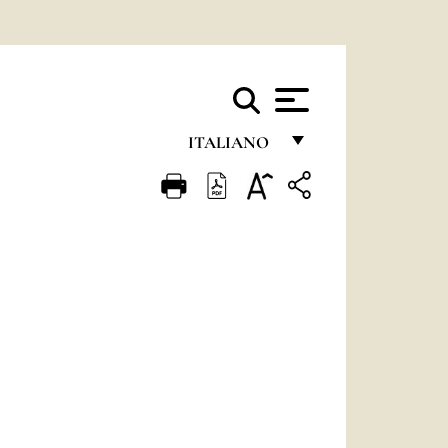
ITALIANO
FRANÇAIS
ENGLISH
ITALIANO
PORTUGUÊS
ESPAÑOL
DEUTSCH
POLSKI