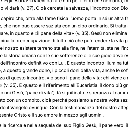
. Egli esorta: «Datevi da fare non per il cibo che non dura, m
mo vi darà (v. 27). Cioè cercate la salvezza, l’incontro con Dio
 capire che, oltre alla fame fisica l’uomo porta in sé un’altra
 che non può essere saziata con un cibo ordinario. Si tratta d
are, in quanto è «il pane della vita» (v. 35). Gesù non elimin
imina la preoccupazione di tutto ciò che può rendere la vita 
el nostro esistere terreno sta alla fine, nell’eternità, sta nell
e la storia umana con le sue sofferenze e le sue gioie deve e
 dell’incontro definitivo con Lui. E questo incontro illumina tutt
 a questo grande dono, i piccoli doni della vita, anche le so
za di questo incontro. «Io sono il pane della vita; chi viene 
(v. 35). E questo è il riferimento all’Eucaristia, il dono più g
in noi Gesù, “pane di vita”, dà significato e speranza al camm
ato con un compito, cioè perché possiamo a nostra volta sazi
ando il Vangelo ovunque. Con la testimonianza del nostro atte
sente Cristo e il suo amore in mezzo agli uomini.
la ricerca e nella sequela del suo Figlio Gesù, il pane vero, i