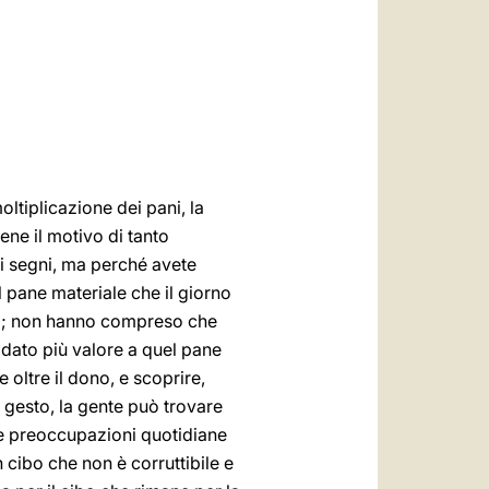
العربيّة
中文
LATINE
ltiplicazione dei pani, la
ne il motivo di tanto
ei segni, ma perché avete
l pane materiale che il giorno
ni; non hanno compreso che
dato più valore a quel pane
 oltre il dono, e scoprire,
 gesto, la gente può trovare
lle preoccupazioni quotidiane
n cibo che non è corruttibile e