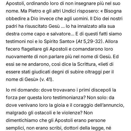
Apostoli, ordinando loro di non insegnare più nel suo
nome. Ma Pietro e gli altri Undici risposero: « Bisogna
obbedire a Dio invece che agli uomini. Il Dio dei nostri
padri ha risuscitato Gesù … lo ha innalzato alla sua
destra come capo e salvatore… E di questi fatti siamo
testimoni noi e lo Spirito Santo» (
At
5,29-32). Allora
fecero flagellare gli Apostoli e comandarono loro
nuovamente di non parlare più nel nome di Gesù. Ed
essi se ne andarono, così dice la Scrittura, «lieti di
essere stati giudicati degni di subire oltraggi per il
nome di Gesù» (v. 41).
Io mi domando: dove trovavano i primi discepoli la
forza per questa loro testimonianza? Non solo: da
dove venivano loro la gioia e il coraggio dell’annuncio,
malgrado gli ostacoli e le violenze? Non
dimentichiamo che gli Apostoli erano persone
semplici, non erano scribi, dottori della legge, né