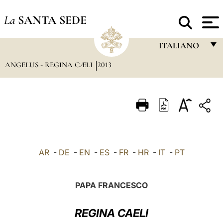
La
SANTA SEDE
ITALIANO
ANGELUS - REGINA CÆLI
2013
FRANÇAIS
ENGLISH
ITALIANO
PORTUGUÊS
ESPAÑOL
AR
-
DE
-
EN
-
ES
-
FR
-
HR
-
IT
-
PT
DEUTSCH
POLSKI
PAPA FRANCESCO
العربيّة
REGINA CAELI
中文