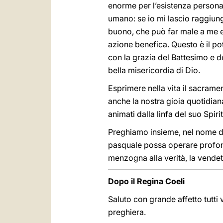
enorme per l’esistenza personale
umano: se io mi lascio raggiung
buono, che può far male a me e ag
azione benefica. Questo è il po
con la grazia del Battesimo e d
bella misericordia di Dio.
Esprimere nella vita il sacramen
anche la nostra gioia quotidiana!
animati dalla linfa del suo Spiri
Preghiamo insieme, nel nome del
pasquale possa operare profonda
menzogna alla verità, la vendett
Dopo il Regina Coeli
Saluto con grande affetto tutti 
preghiera.