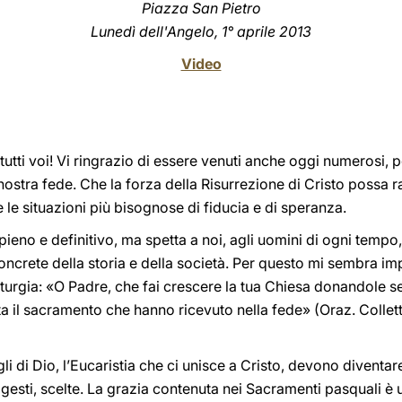
Piazza San Pietro
Lunedì dell'Angelo
, 1° aprile 2013
Video
tti voi! Vi ringrazio di essere venuti anche oggi numerosi, p
nostra fede. Che la forza della Risurrezione di Cristo possa
e le situazioni più bisognose di fiducia e di speranza.
pieno e definitivo, ma spetta a noi, agli uomini di ogni tempo
 concrete della storia e della società. Per questo mi sembra i
urgia: «O Padre, che fai crescere la tua Chiesa donandole se
ita il sacramento che hanno ricevuto nella fede» (Oraz. Collett
igli di Dio, l’Eucaristia che ci unisce a Cristo, devono diventare
gesti, scelte. La grazia contenuta nei Sacramenti pasquali è