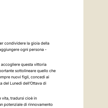
العربيّة
中文
LATINE
er condividere la gioia della
 raggiungere ogni persona -
, accogliere questa vittoria
mportante sottolineare quello che
mpre nuovi figli, concedi ai
a del Lunedì dell’Ottava di
 vita, tradursi cioè in
 un potenziale di rinnovamento