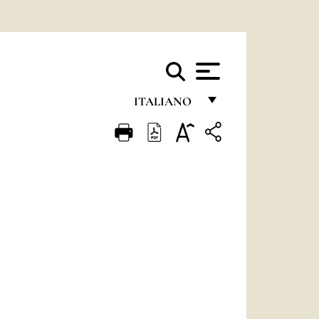
ITALIANO
FRANÇAIS
ENGLISH
ITALIANO
PORTUGUÊS
ESPAÑOL
DEUTSCH
POLSKI