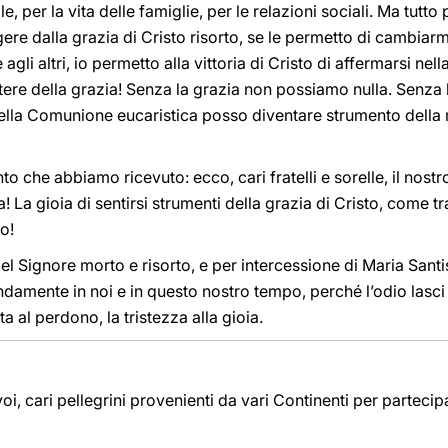
, per la vita delle famiglie, per le relazioni sociali. Ma tutto
ere dalla grazia di Cristo risorto, se le permetto di cambiar
li altri, io permetto alla vittoria di Cristo di affermarsi nella
tere della grazia! Senza la grazia non possiamo nulla. Senza 
ella Comunione eucaristica posso diventare strumento della m
to che abbiamo ricevuto: ecco, cari fratelli e sorelle, il nos
 La gioia di sentirsi strumenti della grazia di Cristo, come tra
to!
 Signore morto e risorto, e per intercessione di Maria Santi
mente in noi e in questo nostro tempo, perché l’odio lasci i
a al perdono, la tristezza alla gioia.
voi, cari pellegrini provenienti da vari Continenti per parteci