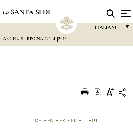
La
SANTA SEDE
ITALIANO
ANGELUS - REGINA CÆLI
2013
FRANÇAIS
ENGLISH
ITALIANO
PORTUGUÊS
ESPAÑOL
DEUTSCH
POLSKI
العربيّة
DE
-
EN
-
ES
-
FR
-
IT
-
PT
中文