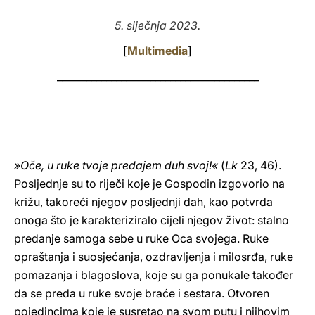
LATINE
5. siječnja 2023.
[
Multimedia
]
_________________________________________
»Oče, u ruke tvoje predajem duh svoj!«
(
Lk
23, 46).
Posljednje su to riječi koje je Gospodin izgovorio na
križu, takoreći njegov posljednji dah, kao potvrda
onoga što je karakteriziralo cijeli njegov život: stalno
predanje samoga sebe u ruke Oca svojega. Ruke
opraštanja i suosjećanja, ozdravljenja i milosrđa, ruke
pomazanja i blagoslova, koje su ga ponukale također
da se preda u ruke svoje braće i sestara. Otvoren
pojedincima koje je susretao na svom putu i njihovim