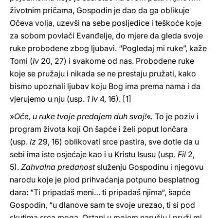
životnim pričama, Gospodin je dao da ga oblikuje
Očeva volja, uzevši na sebe posljedice i teškoće koje
za sobom povlači Evanđelje, do mjere da gleda svoje
ruke probodene zbog ljubavi. “Pogledaj mi ruke”, kaže
Tomi (
Iv
20, 27) i svakome od nas. Probodene ruke
koje se pružaju i nikada se ne prestaju pružati, kako
bismo upoznali ljubav koju Bog ima prema nama i da
vjerujemo u nju (usp.
1 Iv
4, 16). [1]
»
Oče, u ruke tvoje predajem duh svoj!
«
.
To je poziv i
program života koji On šapće i želi poput lončara
(usp.
Iz
29, 16) oblikovati srce pastira, sve dotle da u
sebi ima iste osjećaje kao i u Kristu Isusu (usp.
Fil
2,
5).
Zahvalna predanost
služenju Gospodinu i njegovu
narodu koje je plod prihvaćanja potpuno besplatnog
dara: “Ti pripadaš meni… ti pripadaš njima“, šapće
Gospodin, “u dlanove sam te svoje urezao, ti si pod
skutima srca moga. Ostani u mojem naručju i pruži mi