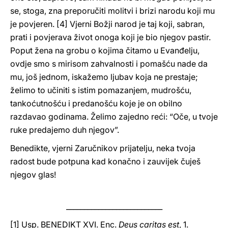
se, stoga, zna preporučiti molitvi i brizi narodu koji mu
je povjeren. [4] Vjerni Božji narod je taj koji, sabran,
prati i povjerava život onoga koji je bio njegov pastir.
Poput žena na grobu o kojima čitamo u Evanđelju,
ovdje smo s mirisom zahvalnosti i pomašću nade da
mu, još jednom, iskažemo ljubav koja ne prestaje;
želimo to učiniti s istim pomazanjem, mudrošću,
tankoćutnošću i predanošću koje je on obilno
razdavao godinama. Želimo zajedno reći: “Oče, u tvoje
ruke predajemo duh njegov”.
Benedikte, vjerni Zaručnikov prijatelju, neka tvoja
radost bude potpuna kad konačno i zauvijek čuješ
njegov glas!
___________________________
[1] Usp. BENEDIKT XVI. Enc.
Deus caritas est
, 1.