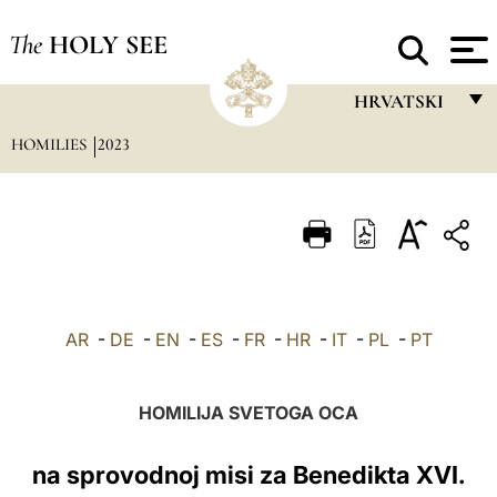
The
HOLY SEE
HRVATSKI
HOMILIES
2023
FRANÇAIS
ENGLISH
ITALIANO
PORTUGUÊS
ESPAÑOL
AR
-
DE
-
EN
-
ES
-
FR
-
HR
-
IT
-
PL
-
PT
DEUTSCH
POLSKI
HOMILIJA SVETOGA OCA
العربيّة
na sprovodnoj misi za Benedikta XVI.
中文