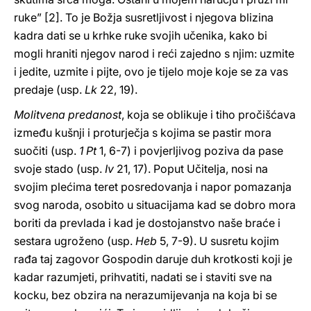
ruke” [2]. To je Božja susretljivost i njegova blizina
kadra dati se u krhke ruke svojih učenika, kako bi
mogli hraniti njegov narod i reći zajedno s njim: uzmite
i jedite, uzmite i pijte, ovo je tijelo moje koje se za vas
predaje (usp.
Lk
22, 19).
Molitvena predanost
, koja se oblikuje i tiho pročišćava
između kušnji i proturječja s kojima se pastir mora
suočiti (usp.
1 Pt
1, 6-7) i povjerljivog poziva da pase
svoje stado (usp.
Iv
21, 17). Poput Učitelja, nosi na
svojim plećima teret posredovanja i napor pomazanja
svog naroda, osobito u situacijama kad se dobro mora
boriti da prevlada i kad je dostojanstvo naše braće i
sestara ugroženo (usp.
Heb
5, 7-9). U susretu kojim
rađa taj zagovor Gospodin daruje duh krotkosti koji je
kadar razumjeti, prihvatiti, nadati se i staviti sve na
kocku, bez obzira na nerazumijevanja na koja bi se