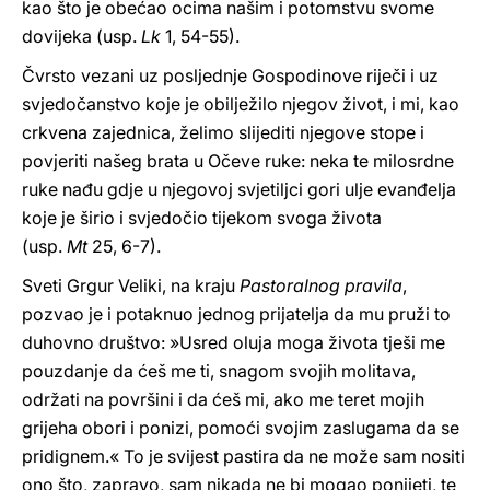
kao što je obećao ocima našim i potomstvu svome
dovijeka (usp.
Lk
1, 54-55).
Čvrsto vezani uz posljednje Gospodinove riječi i uz
svjedočanstvo koje je obilježilo njegov život, i mi, kao
crkvena zajednica, želimo slijediti njegove stope i
povjeriti našeg brata u Očeve ruke: neka te milosrdne
ruke nađu gdje u njegovoj svjetiljci gori ulje evanđelja
koje je širio i svjedočio tijekom svoga života
(usp.
Mt
25, 6-7).
Sveti Grgur Veliki, na kraju
Pastoralnog pravila
,
pozvao je i potaknuo jednog prijatelja da mu pruži to
duhovno društvo: »Usred oluja moga života tješi me
pouzdanje da ćeš me ti, snagom svojih molitava,
održati na površini i da ćeš mi, ako me teret mojih
grijeha obori i ponizi, pomoći svojim zaslugama da se
pridignem.« To je svijest pastira da ne može sam nositi
ono što, zapravo, sam nikada ne bi mogao ponijeti, te