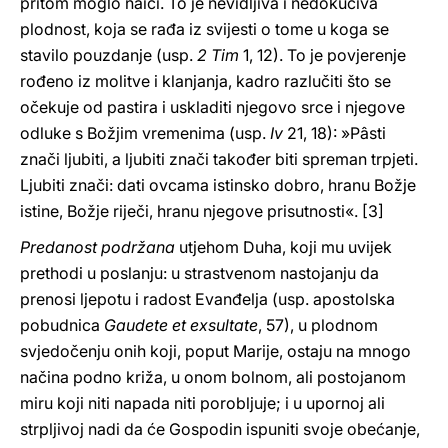
pritom moglo naići. To je nevidljiva i nedokučiva
plodnost, koja se rađa iz svijesti o tome u koga se
stavilo pouzdanje (usp.
2 Tim
1, 12). To je povjerenje
rođeno iz molitve i klanjanja, kadro razlučiti što se
očekuje od pastira i uskladiti njegovo srce i njegove
odluke s Božjim vremenima (usp.
Iv
21, 18): »Pâsti
znači ljubiti, a ljubiti znači također biti spreman trpjeti.
Ljubiti znači: dati ovcama istinsko dobro, hranu Božje
istine, Božje riječi, hranu njegove prisutnosti«. [3]
Predanost podržana
utjehom Duha, koji mu uvijek
prethodi u poslanju: u strastvenom nastojanju da
prenosi ljepotu i radost Evanđelja (usp. apostolska
pobudnica
Gaudete et exsultate
, 57), u plodnom
svjedočenju onih koji, poput Marije, ostaju na mnogo
načina podno križa, u onom bolnom, ali postojanom
miru koji niti napada niti porobljuje; i u upornoj ali
strpljivoj nadi da će Gospodin ispuniti svoje obećanje,