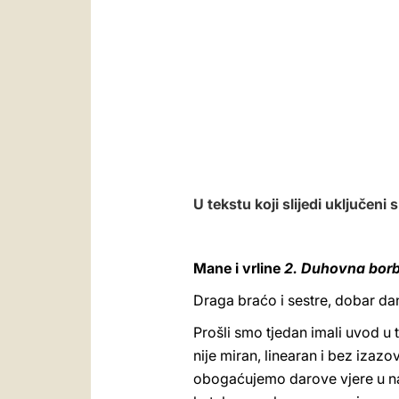
U tekstu koji slijedi uključeni
Mane i vrline
2. Duhovna bor
Draga braćo i sestre, dobar da
Prošli smo tjedan imali uvod u
nije miran, linearan i bez izaz
obogaćujemo darove vjere u na