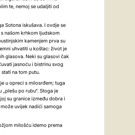
im te, nemoj se udaljiti od
a Sotona iskušava. I ovdje se
ira s našom krhkom ljudskom
 pustinjskim kamenjem prva su
mni uhvatiti u koštac: život je
nih glasova. Neki su glasovi čak
uvati jasnoću i bistrinu svog
stati na tom putu.
je u opreci s milosrđem; tuga
u „plešu po rubu“. Stoga je
joj su granice između dobra i
a, može uvijek nadići samoga
Božjom milošću idemo prema