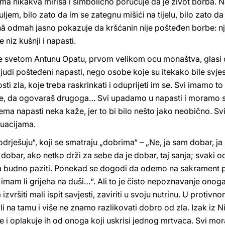
 nikakva mirisa i simbolično poručuje da je život borba. 
uljem, bilo zato da im se zategnu mišići na tijelu, bilo zato da
dmah jasno pokazuje da kršćanin nije pošteđen borbe: njego
e niz kušnji i napasti.
je svetom Antunu Opatu, prvom velikom ocu monaštva, glasi o
i ljudi pošteđeni napasti, nego osobe koje su itekako bile svje
sti zla, koje treba raskrinkati i oduprijeti im se. Svi imamo to 
loše, da ogovaraš drugoga… Svi upadamo u napasti i moramo 
ma napasti neka kaže, jer to bi bilo nešto jako neobično. Sv
ituacijama.
drješuju“, koji se smatraju „dobrima“ – „Ne, ja sam dobar, j
 dobar, ako netko drži za sebe da je dobar, taj sanja; svaki od
ba budno paziti. Ponekad se dogodi da odemo na sakrament p
imam li grijeha na duši…“. Ali to je čisto nepoznavanje onog
 izvršiti mali ispit savjesti, zaviriti u svoju nutrinu. U proti
i na tamu i više ne znamo razlikovati dobro od zla. Izak iz Ni
ehe i oplakuje ih od onoga koji uskrisi jednog mrtvaca. Svi m