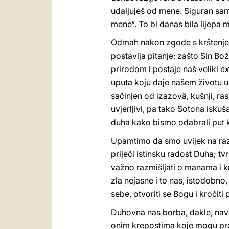
udaljuješ od mene. Siguran sam 
mene“. To bi danas bila lijepa m
Odmah nakon zgode s krštenjem,
postavlja pitanje: zašto Sin Bo
prirodom i postaje naš veliki
ex
uputa koju daje našem životu uč
sačinjen od izazovâ, kušnji, ra
uvjerljivi, pa tako Sotona isku
duha kako bismo odabrali put ko
Upamtimo da smo uvijek na razm
priječi istinsku radost Duha; t
važno razmišljati o manama i k
zla nejasne i to nas, istodobn
sebe, otvoriti se Bogu i kročiti
Duhovna nas borba, dakle, na
onim krepostima koje mogu proc