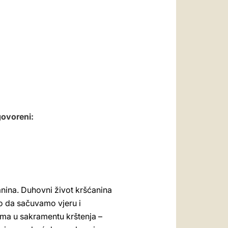
العربيّة
中文
LATINE
zgovoreni:
nina. Duhovni život kršćanina
to da sačuvamo vjeru i
ima u sakramentu krštenja –