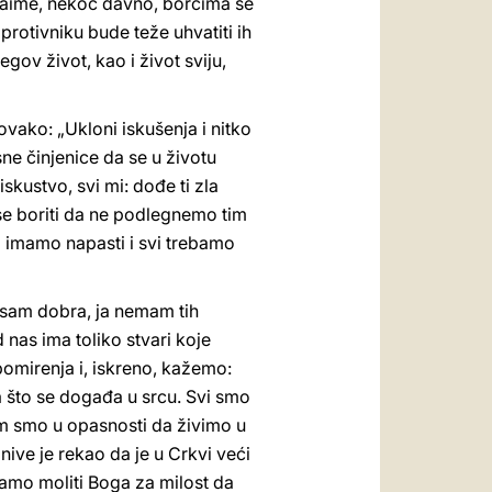
Naime, nekoć davno, borcima se
 protivniku bude teže uhvatiti ih
v život, kao i život sviju,
vako: „Ukloni iskušenja i nitko
sne činjenice da se u životu
iskustvo, svi mi: dođe ti zla
se boriti da ne podlegnemo tim
i imamo napasti i svi trebamo
a sam dobra, ja nemam tih
 nas ima toliko stvari koje
omirenja i, iskreno, kažemo:
a što se događa u srcu. Svi smo
vnom smo u opasnosti da živimo u
nive je rekao da je u Crkvi veći
oramo moliti Boga za milost da