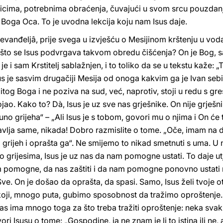
cima, potrebnima obraćenja, čuvajući u svom srcu pouzdanje 
 Boga Oca. To je uvodna lekcija koju nam Isus daje.
evanđeljâ, prije svega u izvješću o Mesijinom krštenju u vo
što se Isus podvrgava takvom obredu čišćenja? On je Bog, sav
e i sam Krstitelj sablažnjen, i to toliko da se u tekstu kaže: „T
Isus je sasvim drugačiji Mesija od onoga kakvim ga je Ivan sebi
ditog Boga i ne poziva na sud, već, naprotiv, stoji u redu s gre
ao. Kako to? Dà, Isus je uz sve nas grješnike. On nije grješnik
o grijeha“ – „Ali Isus je s tobom, govori mu o njima i On će 
avlja same, nikada! Dobro razmislite o tome. „Oče, imam na duš
oj grijeh i oprašta ga“. Ne smijemo to nikad smetnuti s uma. U
grijesima, Isus je uz nas da nam pomogne ustati. To daje utj
m pomogne, da nas zaštiti i da nam pomogne ponovno ustati nak
„Sve. On je došao da oprašta, da spasi. Samo, Isus želi tvoje 
i koji, mnogo puta, gubimo sposobnost da tražimo oproštenj
as ima mnogo toga za što treba tražiti oproštenje: neka svak
 Isusu o tome: „Gospodine, ja ne znam je li to istina ili ne, 