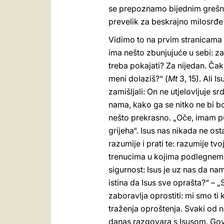
se prepoznamo bijednim grešni
prevelik za beskrajno milosrđe
Vidimo to na prvim stranicama 
ima nešto zbunjujuće u sebi: za
treba pokajati? Za nijedan. Čak j
meni dolaziš?“ (
Mt
3, 15). Ali 
zamišljali: On ne utjelovljuje sr
nama, kako ga se nitko ne bi boj
nešto prekrasno. „Oče, imam pun
grijeha“. Isus nas nikada ne ost
razumije i prati te: razumije tv
trenucima u kojima podlegnemo 
sigurnost: Isus je uz nas da na
istina da Isus sve oprašta?“ – 
zaboravlja oprostiti: mi smo t
traženja oproštenja. Svaki od n
danas razgovara s Isusom. Govori