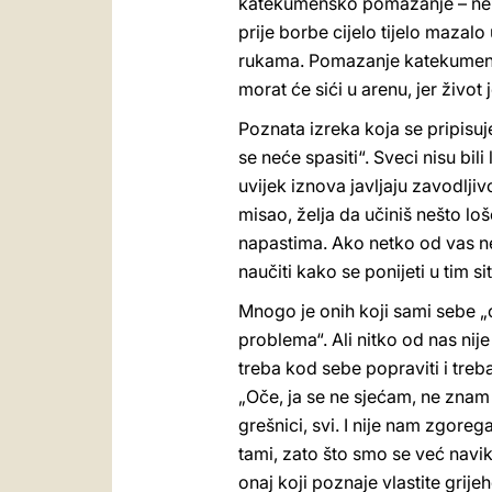
katekumensko pomazanje – nema
prije borbe cijelo tijelo mazalo 
rukama. Pomazanje katekumenâ o
morat će sići u arenu, jer život j
Poznata izreka koja se pripisu
se neće spasiti“. Sveci nisu bil
uvijek iznova javljaju zavodljivo
misao, želja da učiniš nešto 
napastima. Ako netko od vas ne
naučiti kako se ponijeti u tim s
Mnogo je onih koji sami sebe „o
problema“. Ali nitko od nas nije
treba kod sebe popraviti i tre
„Oče, ja se ne sjećam, ne znam 
grešnici, svi. I nije nam zgorega
tami, zato što smo se već navikl
onaj koji poznaje vlastite grij