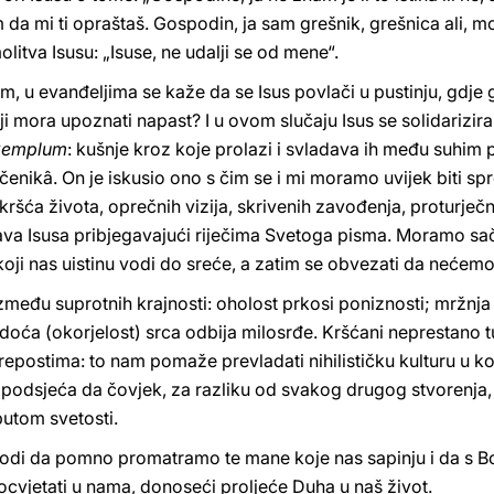
da mi ti opraštaš. Gospodin, ja sam grešnik, grešnica ali, mol
olitva Isusu: „Isuse, ne udalji se od mene“.
 u evanđeljima se kaže da se Isus povlači u pustinju, gdje g
žji mora upoznati napast? I u ovom slučaju Isus se solidariz
emplum
: kušnje kroz koje prolazi i svladava ih među suhim
enikâ. On je iskusio ono s čim se i mi moramo uvijek biti spre
skršća života, oprečnih vizija, skrivenih zavođenja, proturječ
šava Isusa pribjegavajući riječima Svetoga pisma. Moramo sač
ji nas uistinu vodi do sreće, a zatim se obvezati da nećemo 
eđu suprotnih krajnosti: oholost prkosi poniznosti; mržnja 
vrdoća (okorjelost) srca odbija milosrđe. Kršćani neprestano t
repostima: to nam pomaže prevladati nihilističku kulturu u ko
o, podsjeća da čovjek, za razliku od svakog drugog stvorenj
 putom svetosti.
vodi da pomno promatramo te mane koje nas sapinju i da s 
vjetati u nama, donoseći proljeće Duha u naš život.