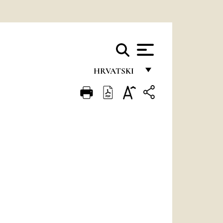
HRVATSKI
FRANÇAIS
ENGLISH
ITALIANO
PORTUGUÊS
ESPAÑOL
DEUTSCH
POLSKI