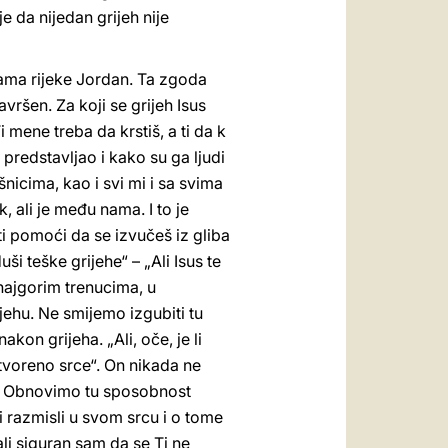
da nijedan grijeh nije
dama rijeke Jordan. Ta zgoda
ršen. Za koji se grijeh Isus
i mene treba da krstiš, a ti da k
 predstavljao i kako su ga ljudi
šnicima, kao i svi mi i sa svima
, ali je među nama. I to je
ti pomoći da se izvučeš iz gliba
i teške grijehe“ – „Ali Isus te
 najgorim trenucima, u
ehu. Ne smijemo izgubiti tu
on grijeha. „Ali, oče, je li
otvoreno srce“. On nikada ne
e. Obnovimo tu sposobnost
i razmisli u svom srcu i o tome
ali siguran sam da se Ti ne