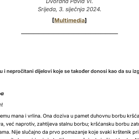
Dvorana Pavla VI.
Srijeda, 3. siječnja 2024.
[
Multimedia
]
_______________________________________
 su i nepročitani dijelovi koje se također donosi kao da su i
ba
n!
 temu mana i vrlina. Ona doziva u pamet duhovnu borbu kršća
ova, već naprotiv, zahtijeva stalnu borbu; kršćansku borbu za
ma. Nije slučajno da prvo pomazanje koje svaki krštenik pr