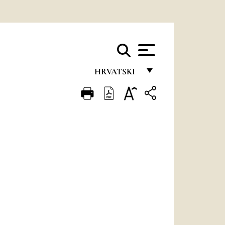
HRVATSKI
FRANÇAIS
ENGLISH
ITALIANO
PORTUGUÊS
ESPAÑOL
DEUTSCH
POLSKI