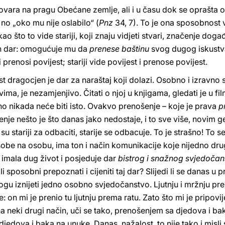
govara na pragu Obećane zemlje, ali i u času dok se oprašta 
 no „oko mu nije oslabilo“ (
Pnz
34, 7). To je ona sposobnost vid
 što to vide stariji, koji znaju vidjeti stvari, značenje događ
n dar: omogućuje mu da
prenese baštinu
svog dugog iskustva
i prenosi povijest; stariji vide povijest i prenose povijest.
st dragocjen je dar za naraštaj koji dolazi. Osobno i izravno 
ima, je nezamjenjivo. Čitati o njoj u knjigama, gledati je u f
sno nikada neće biti isto. Ovakvo prenošenje – koje je prava
p
šenje nešto je što danas jako nedostaje, i to sve više, novim 
su stariji za odbaciti, starije se odbacuje. To je strašno! To s
sobe na osobu, ima ton i način komunikacije koje nijedno d
e imala dug život i posjeduje dar
bistrog i snažnog svjedočan
 sposobni prepoznati i cijeniti taj dar? Slijedi li se danas u p
 Mogu iznijeti jedno osobno svjedočanstvo. Ljutnju i mržnju pr
ve: on mi je prenio tu ljutnju prema ratu. Zato što mi je pripov
a neki drugi način, uči se tako, prenošenjem sa djedova i ba
jedova i baka na unuke. Danas, nažalost, to nije tako i misli 