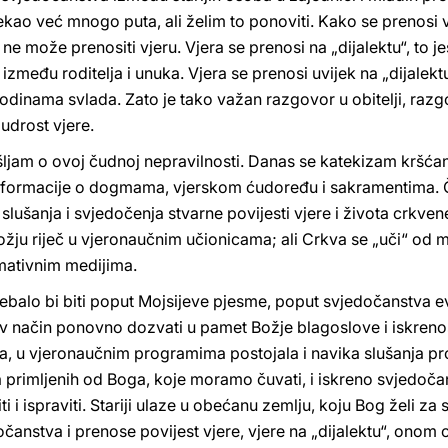
ao već mnogo puta, ali želim to ponoviti. Kako se prenosi vj
e ne može prenositi vjeru. Vjera se prenosi na „dijalektu“, to 
između roditelja i unuka. Vjera se prenosi uvijek na „dijalekt
odinama svlada. Zato je tako važan razgovor u obitelji, razg
udrost vjere.
ljam o ovoj čudnoj nepravilnosti. Danas se katekizam kršćans
e informacije o dogmama, vjerskom ćudoređu i sakramentima.
z slušanja i svjedočenja stvarne povijesti vjere i života crkv
žju riječ u vjeronaučnim učionicama; ali Crkva se „uči“ od 
mativnim medijima.
trebalo bi biti poput Mojsijeve pjesme, poput svjedočanstva ev
rljiv način ponovno dozvati u pamet Božje blagoslove i iskren
, u vjeronaučnim programima postojala i navika slušanja prož
â primljenih od Boga, koje moramo čuvati, i iskreno svjedoč
 i ispraviti. Stariji ulaze u obećanu zemlju, koju Bog želi za
čanstva i prenose povijest vjere, vjere na „dijalektu“, onom