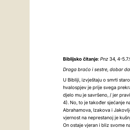
Biblijsko čitanje
:
Pnz
34, 4-5.7.
Draga braćo i sestre, dobar da
U Bibliji, izvještaju o smrti s
hvalospjev je prije svega prekra
djelo mu je savršeno, / jer prav
4). No, to je također sjećanje 
Abrahamova, Izakova i Jakovljev
vjernost na neprestanoj je kuš
On ostaje vjeran i bliz svome n