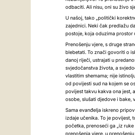
odbaciti. Ali nisu, oni su živo 
U našoj, tako „politički korektn
zajednici. Neki čak predlažu da
postoje, koja oduzima prostor 
Prenošenju vjere, s druge strane
blebetati. To znači govoriti o i
danoj riječi, ustrajati u predan
svjedočanstva života, a svjedoč
vlastitim shemama; nije istinol
od povijesti sud na kojem se osu
povijest takvu kakva ona jest, a
osobe, slušati djedove i bake, 
Sama evanđelja iskreno pripovi
izdaje učenika. To je povijest, 
početka, prenoseći ga „iz ruke 
prenošenja vjere, u prenošenju