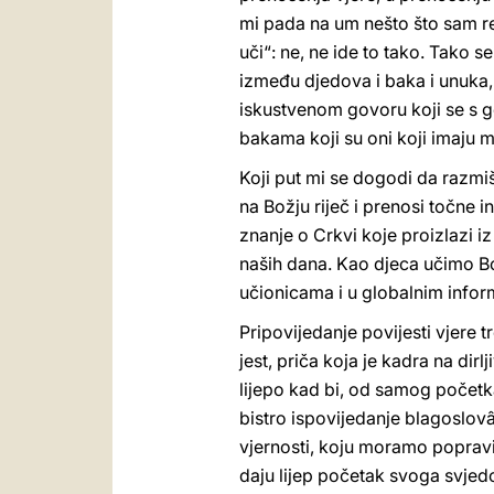
mi pada na um nešto što sam rek
uči“: ne, ne ide to tako. Tako s
između djedova i baka i unuka, 
iskustvenom govoru koji se s g
bakama koji su oni koji imaju m
Koji put mi se dogodi da razmiš
na Božju riječ i prenosi točn
znanje o Crkvi koje proizlazi i
naših dana. Kao djeca učimo Bo
učionicama i u globalnim infor
Pripovijedanje povijesti vjere 
jest, priča koja je kadra na di
lijepo kad bi, od samog početka
bistro ispovijedanje blagoslov
vjernosti, koju moramo popraviti
daju lijep početak svoga svjedo