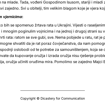
jih na mlade. Tada, vođeni Gospodinom Isusom, stariji i mladi
 svi zajedno. Svi u obitelji, tim velikim blagom koje je vjera ko
m vjernicima
:
ako bih se spomenuo žrtava rata u Ukrajini. Vijesti o raselje
 i mnogim poginulim vojnicima i na jednoj i drugoj strani su 
rti rata: ratom se sve gubi, sve. Nema pobjede u ratu, rat j
gne shvatiti da je rat poraz čovječanstva, da nam pomogne 
ospodnji oslobodi od te potrebe za samouništenjem, koja se o
hvate da kupovanje oružja i izrada oružja nisu rješenje probl
blija, oružja učiniti oruđima mira. Pomolimo se zajedno Majci 
Copyright © Dicastery for Communication