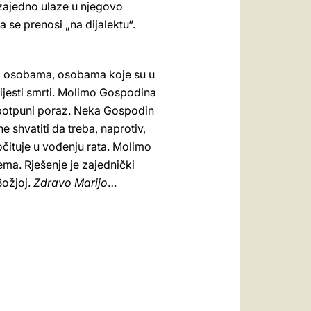
 zajedno ulaze u njegovo
ja se prenosi „na dijalektu“.
nim osobama, osobama koje su u
vijesti smrti. Molimo Gospodina
e potpuni poraz. Neka Gospodin
shvatiti da treba, naprotiv,
čituje u vođenju rata. Molimo
ema. Rješenje je zajednički
Božjoj.
Zdravo Marijo
…