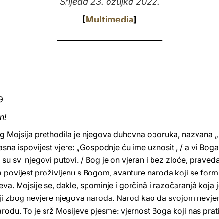
Srijeda 23. ožujka 2022.
[
Multimedia
]
___________________________
9
n!
tarog Mojsija prethodila je njegova duhovna oporuka, nazvana 
sna ispovijest vjere: „Gospodnje ću ime uznositi, / a vi Boga n
i su svi njegovi putovi. / Bog je on vjeran i bez zloće, praveda
na povijest proživljenu s Bogom, avanture naroda koji se form
a. Mojsije se, dakle, spominje i gorčinâ i razočaranjâ koja 
nji zbog nevjere njegova naroda. Narod kao da svojom nevjer
arodu. To je srž Mosijeve pjesme: vjernost Boga koji nas prat