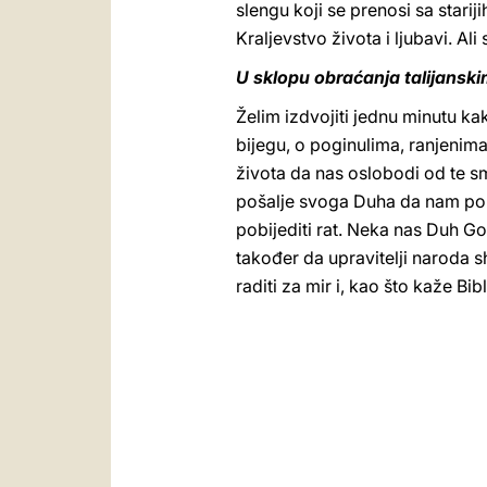
slengu koji se prenosi sa stari
Kraljevstvo života i ljubavi. Ali
U sklopu obraćanja talijanski
Želim izdvojiti jednu minutu k
bijegu, o poginulima, ranjenima
života da nas oslobodi od te sm
pošalje svoga Duha da nam pomo
pobijediti rat. Neka nas Duh G
također da upravitelji naroda s
raditi za mir i, kao što kaže Bi