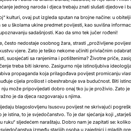
sjećanje jednog naroda i djeca trebaju znati slušati djedove i b
oj“ kulturi, ovaj put izgleda sputan na brojne načine: u obitel
 se u školama ukine predmet povijesti, kao suvišna informaci
upoznavanju sadašnjosti. Kao da smo tek jučer rođeni!
, često nedostaje osobnog žara, strasti „proživljene povijesti
skustvu vjere. Zato je teško nekome učiniti privlačnim odabrati
osti, suosjećati sa ranjenima i potištenima? Životne priče, zasi
enje treba biti iskreno. Zasigurno nije istinoljubiva ideologi
jubiva propaganda koja prilagođava povijest promicanju vlasti
đuje cijela prošlost i obeshrabruje sva budućnost. Biti istino
 nju može pripovijedati dobro onaj tko ju je proživio. Zato je
važno je da djeca razgovaraju s njima.
jedaju blagoslovljenu Isusovu povijest ne skrivajući pogreš
to je istina, to je svjedočanstvo. To je dar sjećanja koji „sta
u ruku“ sljedećem naraštaju. Dobro nam je zapitati se: kolik
 svjedočanstva između starijih osoba u zajednici i mladih pr