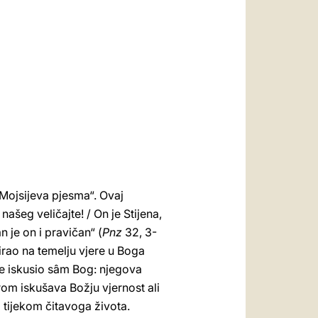
العربيّة
中文
LATINE
„Mojsijeva pjesma“. Ovaj
ašeg veličajte! / On je Stijena,
n je on i pravičan“ (
Pnz
32, 3-
irao na temelju vjere u Boga
je iskusio sâm Bog: njegova
om iskušava Božju vjernost ali
i tijekom čitavoga života.