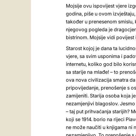
Mojsije ovu ispovijest vjere iz
godina, piše u ovom izvještaju,
također u prenesenom smislu, kao
njegovog pogleda je dragocje
bistrinom. Mojsije vidi povijest 
Starost kojoj je dana ta lucidno
vjere, sa svim usponima i padov
internetu, koliko god bilo kori
sa starije na mlađe! – to preno
ova nova civilizacija smatra da 
pripovijedanje, prenošenje s o
zamijeniti. Starija osoba koja j
nezamjenjivi blagoslov. Jesmo li
– taj put prihvaćanja starijih?
koji se 1914. borio na rijeci Pia
ne može naučiti u knjigama ni n
nezamjenjivo. To prenošenje s d