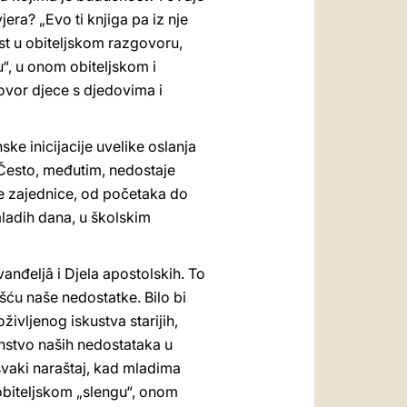
era? „Evo ti knjiga pa iz nje
jest u obiteljskom razgovoru,
u“, u onom obiteljskom i
ovor djece s djedovima i
ke inicijacije uvelike oslanja
 Često, međutim, nedostaje
ene zajednice, od početaka do
mladih dana, u školskim
anđeljâ i Djela apostolskih. To
ošću naše nedostatke. Bilo bi
ivljenog iskustva starijih,
anstvo naših nedostataka u
 svaki naraštaj, kad mladima
 obiteljskom „slengu“, onom