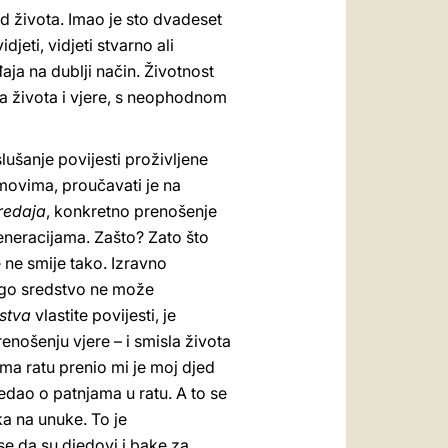
od života. Imao je sto dvadeset
jeti, vidjeti stvarno ali
aja na dublji način. Životnost
 života i vjere, s neophodnom
slušanje povijesti proživljene
ilmovima, proučavati je na
redaja
, konkretno prenošenje
generacijama. Zašto? Zato što
e ne smije tako. Izravno
rugo sredstvo ne može
stva
vlastite povijesti, je
renošenju vjere – i smisla života
ema ratu prenio mi je moj djed
ijedao o patnjama u ratu. A to se
ka na unuke. To je
se da su djedovi i bake za