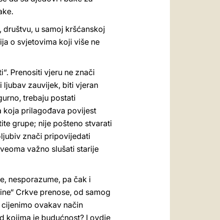
ake.
ji, društvu, u samoj kršćanskoj
ja o svjetovima koji više ne
“. Prenositi vjeru ne znači
 ljubav zauvijek, biti vjeran
gurno, trebaju postati
ja koja prilagođava povijest
te grupe; nije pošteno stvarati
ljubiv znači pripovijedati
 veoma važno slušati starije
ke, nesporazume, pa čak i
rješine“ Crkve prenose, od samog
o cijenimo ovakav način
ed kojima je budućnost? I ovdje