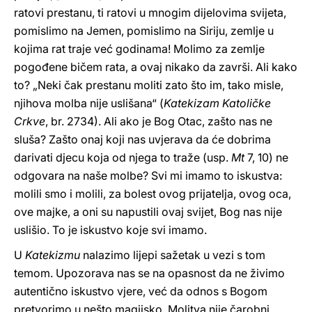
ratovi prestanu, ti ratovi u mnogim dijelovima svijeta,
pomislimo na Jemen, pomislimo na Siriju, zemlje u
kojima rat traje već godinama! Molimo za zemlje
pogođene bičem rata, a ovaj nikako da završi. Ali kako
to? „Neki čak prestanu moliti zato što im, tako misle,
njihova molba nije uslišana“ (
Katekizam Katoličke
Crkve
, br. 2734). Ali ako je Bog Otac, zašto nas ne
sluša? Zašto onaj koji nas uvjerava da će dobrima
darivati djecu koja od njega to traže (usp.
Mt
7, 10) ne
odgovara na naše molbe? Svi mi imamo to iskustva:
molili smo i molili, za bolest ovog prijatelja, ovog oca,
ove majke, a oni su napustili ovaj svijet, Bog nas nije
uslišio. To je iskustvo koje svi imamo.
U
Katekizmu
nalazimo lijepi sažetak u vezi s tom
temom. Upozorava nas se na opasnost da ne živimo
autentično iskustvo vjere, već da odnos s Bogom
pretvorimo u nešto magijsko. Molitva nije čarobni