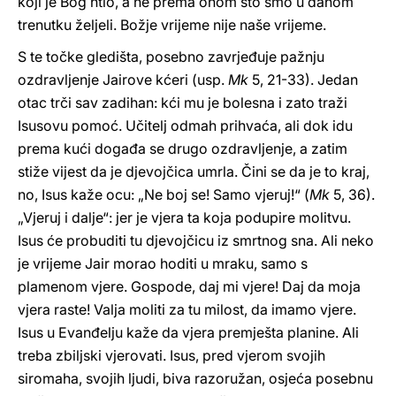
koji je Bog htio, a ne prema onom što smo u danom
trenutku željeli. Božje vrijeme nije naše vrijeme.
S te točke gledišta, posebno zavrjeđuje pažnju
ozdravljenje Jairove kćeri (usp.
Mk
5, 21-33). Jedan
otac trči sav zadihan: kći mu je bolesna i zato traži
Isusovu pomoć. Učitelj odmah prihvaća, ali dok idu
prema kući događa se drugo ozdravljenje, a zatim
stiže vijest da je djevojčica umrla. Čini se da je to kraj,
no, Isus kaže ocu: „Ne boj se! Samo vjeruj!“ (
Mk
5, 36).
„Vjeruj i dalje“: jer je vjera ta koja podupire molitvu.
Isus će probuditi tu djevojčicu iz smrtnog sna. Ali neko
je vrijeme Jair morao hoditi u mraku, samo s
plamenom vjere. Gospode, daj mi vjere! Daj da moja
vjera raste! Valja moliti za tu milost, da imamo vjere.
Isus u Evanđelju kaže da vjera premješta planine. Ali
treba zbiljski vjerovati. Isus, pred vjerom svojih
siromaha, svojih ljudi, biva razoružan, osjeća posebnu