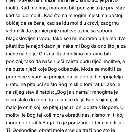
nije?“ Pavao nam kaže: mi ni ne znamo što je pravo
moliti. Kad molimo, moramo biti ponizni: to je prvi stav
kad se ide moliti. Kao što na mnogim mjestima postoji
običaj da se žene, kad se idu moliti u crkvi, zaogrnu
velom ili da vjernici prije molitve uzmu sa sobom
blagoslovljenu vodu, tako se i mi moramo prije molitve
pitati što je najprikladnije, neka mi Bog da ono što je za
mene najbolje: On zna. Kad molimo moramo biti
ponizni, tako da naše riječi zaista budu riječi molitve, a
ne puste riječi koje Bog odbacuje. Može se moliti i za
pogrešne stvari: na primjer, da se pobijedi neprijatelja
u ratu, ne pitajući se što Bog misli o tom ratu. Lako je
na stijeg staviti natpis: „Bog je s nama“; mnogima je
silno stalo do toga da zajamče da je Bog s njima, ali
malo je onih koji se pitaju jesu li oni doista s Bogom. U
molitvi je Bog taj koji mora obratiti nas, nismo mi ti koji
moramo obratiti Boga. To je poniznost. Idem moliti, ali
Ti, Gospodine, obrati moje srce da traži ono što je