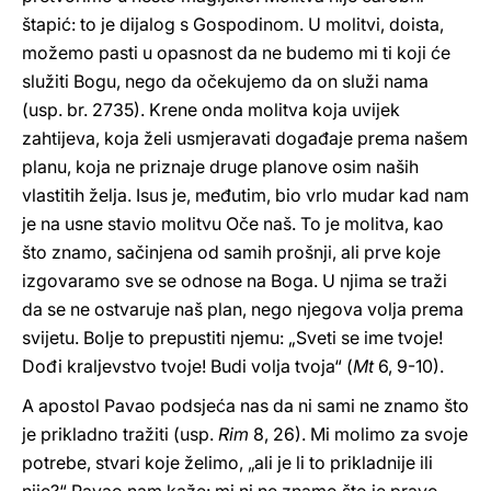
štapić: to je dijalog s Gospodinom. U molitvi, doista,
možemo pasti u opasnost da ne budemo mi ti koji će
služiti Bogu, nego da očekujemo da on služi nama
(usp. br. 2735). Krene onda molitva koja uvijek
zahtijeva, koja želi usmjeravati događaje prema našem
planu, koja ne priznaje druge planove osim naših
vlastitih želja. Isus je, međutim, bio vrlo mudar kad nam
je na usne stavio molitvu Oče naš. To je molitva, kao
što znamo, sačinjena od samih prošnji, ali prve koje
izgovaramo sve se odnose na Boga. U njima se traži
da se ne ostvaruje naš plan, nego njegova volja prema
svijetu. Bolje to prepustiti njemu: „Sveti se ime tvoje!
Dođi kraljevstvo tvoje! Budi volja tvoja“ (
Mt
6, 9-10).
A apostol Pavao podsjeća nas da ni sami ne znamo što
je prikladno tražiti (usp.
Rim
8, 26). Mi molimo za svoje
potrebe, stvari koje želimo, „ali je li to prikladnije ili