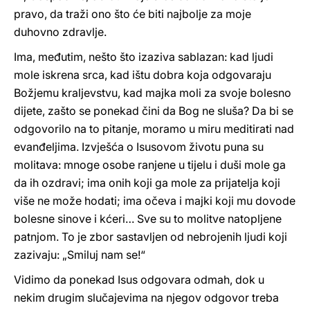
pravo, da traži ono što će biti najbolje za moje
duhovno zdravlje.
Ima, međutim, nešto što izaziva sablazan: kad ljudi
mole iskrena srca, kad ištu dobra koja odgovaraju
Božjemu kraljevstvu, kad majka moli za svoje bolesno
dijete, zašto se ponekad čini da Bog ne sluša? Da bi se
odgovorilo na to pitanje, moramo u miru meditirati nad
evanđeljima. Izvješća o Isusovom životu puna su
molitava: mnoge osobe ranjene u tijelu i duši mole ga
da ih ozdravi; ima onih koji ga mole za prijatelja koji
više ne može hodati; ima očeva i majki koji mu dovode
bolesne sinove i kćeri… Sve su to molitve natopljene
patnjom. To je zbor sastavljen od nebrojenih ljudi koji
zazivaju: „Smiluj nam se!“
Vidimo da ponekad Isus odgovara odmah, dok u
nekim drugim slučajevima na njegov odgovor treba