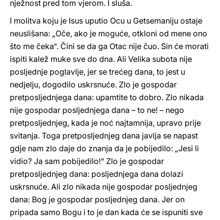
nježnost pred tom vjerom. I sluša.
I molitva koju je Isus uputio Ocu u Getsemaniju ostaje
neuslišana: „Oče, ako je moguće, otkloni od mene ono
što me čeka“. Čini se da ga Otac nije čuo. Sin će morati
ispiti kalež muke sve do dna. Ali Velika subota nije
posljednje poglavlje, jer se trećeg dana, to jest u
nedjelju, dogodilo uskrsnuće. Zlo je gospodar
pretposljednjega dana: upamtite to dobro. Zlo nikada
nije gospodar posljednjega dana – to ne! – nego
pretposljednjeg, kada je noć najtamnija, upravo prije
svitanja. Toga pretposljednjeg dana javlja se napast
gdje nam zlo daje do znanja da je pobijedilo: „Jesi li
vidio? Ja sam pobijedilo!“ Zlo je gospodar
pretposljednjeg dana: posljednjega dana dolazi
uskrsnuće. Ali zlo nikada nije gospodar posljednjeg
dana: Bog je gospodar posljednjeg dana. Jer on
pripada samo Bogu i to je dan kada će se ispuniti sve