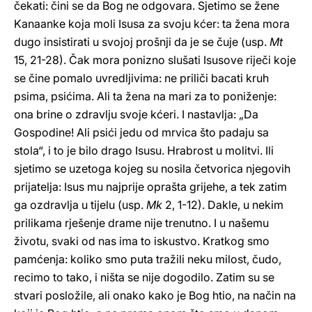
čekati: čini se da Bog ne odgovara. Sjetimo se žene
Kanaanke koja moli Isusa za svoju kćer: ta žena mora
dugo insistirati u svojoj prošnji da je se čuje (usp.
Mt
15, 21-28). Čak mora ponizno slušati Isusove riječi koje
se čine pomalo uvredljivima: ne priliči bacati kruh
psima, psićima. Ali ta žena na mari za to poniženje:
ona brine o zdravlju svoje kćeri. I nastavlja: „Da
Gospodine! Ali psići jedu od mrvica što padaju sa
stola“, i to je bilo drago Isusu. Hrabrost u molitvi. Ili
sjetimo se uzetoga kojeg su nosila četvorica njegovih
prijatelja: Isus mu najprije oprašta grijehe, a tek zatim
ga ozdravlja u tijelu (usp.
Mk
2, 1-12). Dakle, u nekim
prilikama rješenje drame nije trenutno. I u našemu
životu, svaki od nas ima to iskustvo. Kratkog smo
pamćenja: koliko smo puta tražili neku milost, čudo,
recimo to tako, i ništa se nije dogodilo. Zatim su se
stvari posložile, ali onako kako je Bog htio, na način na