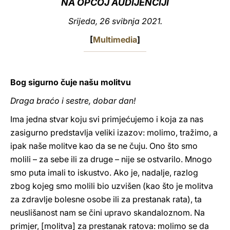
NA OPĆOJ AUDIJENCIJI
LATINE
Srijeda, 26 svibnja 2021.
[
Multimedia
]
Bog sigurno čuje našu molitvu
Draga braćo i sestre, dobar dan!
Ima jedna stvar koju svi primjećujemo i koja za nas
zasigurno predstavlja veliki izazov: molimo, tražimo, a
ipak naše molitve kao da se ne čuju. Ono što smo
molili – za sebe ili za druge – nije se ostvarilo. Mnogo
smo puta imali to iskustvo. Ako je, nadalje, razlog
zbog kojeg smo molili bio uzvišen (kao što je molitva
za zdravlje bolesne osobe ili za prestanak rata), ta
neuslišanost nam se čini upravo skandaloznom. Na
primjer, [molitva] za prestanak ratova: molimo se da