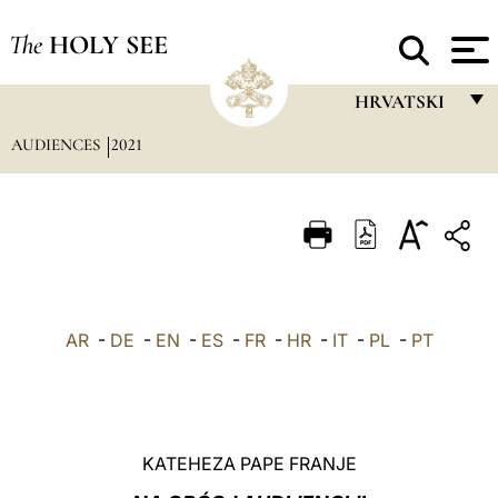
The
HOLY SEE
HRVATSKI
AUDIENCES
2021
FRANÇAIS
ENGLISH
ITALIANO
PORTUGUÊS
ESPAÑOL
AR
-
DE
-
EN
-
ES
-
FR
-
HR
-
IT
-
PL
-
PT
DEUTSCH
POLSKI
العربيّة
KATEHEZA PAPE FRANJE
中文