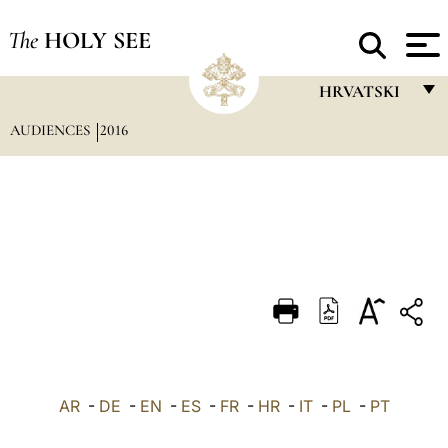
The
HOLY SEE
HRVATSKI
AUDIENCES
2016
FRANÇAIS
ENGLISH
ITALIANO
PORTUGUÊS
ESPAÑOL
DEUTSCH
POLSKI
العربيّة
AR
-
DE
-
EN
-
ES
-
FR
-
HR
-
IT
-
PL
-
PT
中文