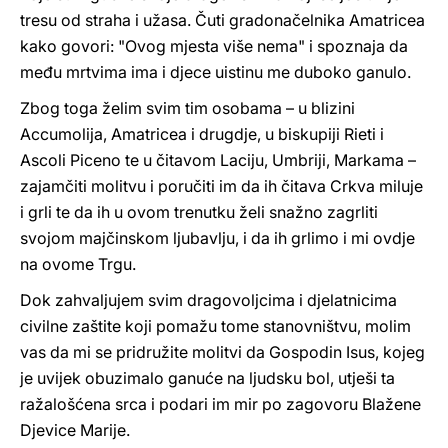
tresu od straha i užasa. Čuti gradonačelnika Amatricea
kako govori: "Ovog mjesta više nema" i spoznaja da
među mrtvima ima i djece uistinu me duboko ganulo.
Zbog toga želim svim tim osobama – u blizini
Accumolija, Amatricea i drugdje, u biskupiji Rieti i
Ascoli Piceno te u čitavom Laciju, Umbriji, Markama –
zajamčiti molitvu i poručiti im da ih čitava Crkva miluje
i grli te da ih u ovom trenutku želi snažno zagrliti
svojom majčinskom ljubavlju, i da ih grlimo i mi ovdje
na ovome Trgu.
Dok zahvaljujem svim dragovoljcima i djelatnicima
civilne zaštite koji pomažu tome stanovništvu, molim
vas da mi se pridružite molitvi da Gospodin Isus, kojeg
je uvijek obuzimalo ganuće na ljudsku bol, utješi ta
ražalošćena srca i podari im mir po zagovoru Blažene
Djevice Marije.