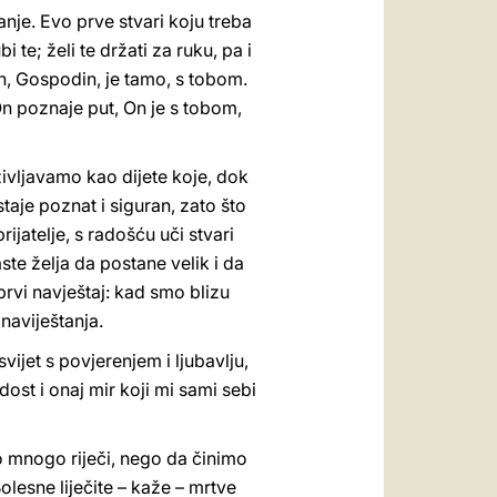
nje. Evo prve stvari koju treba
i te; želi te držati za ruku, pa i
 On, Gospodin, je tamo, s tobom.
 On poznaje put, On je s tobom,
oživljavamo kao dijete koje, dok
ostaje poznat i siguran, zato što
rijatelje, s radošću uči stvari
ste želja da postane velik i da
 prvi navještaj: kad smo blizu
naviještanja.
svijet s povjerenjem i ljubavlju,
st i onaj mir koji mi sami sebi
mo mnogo riječi, nego da činimo
olesne liječite – kaže – mrtve