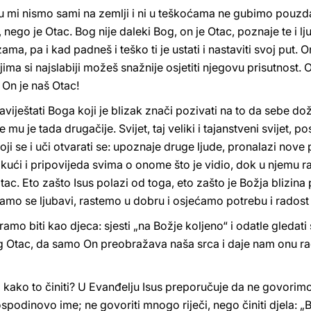
u mi nismo sami na zemlji i ni u teškoćama ne gubimo pouzda
 nego je Otac. Bog nije daleki Bog, on je Otac, poznaje te i ljub
ma, pa i kad padneš i teško ti je ustati i nastaviti svoj put.
jima si najslabiji možeš snažnije osjetiti njegovu prisutnost.
 On je naš Otac!
naviještati Boga koji je blizak znači pozivati na to da sebe d
mu je tada drugačije. Svijet, taj veliki i tajanstveni svijet, p
oji se i uči otvarati se: upoznaje druge ljude, pronalazi nove p
 kući i pripovijeda svima o onome što je vidio, dok u njemu ra
 otac. Eto zašto Isus polazi od toga, eto zašto je Božja blizina
mo se ljubavi, rastemo u dobru i osjećamo potrebu i radost 
ramo biti kao djeca: sjesti „na Božje koljeno“ i odatle gledati 
g Otac, da samo On preobražava naša srca i daje nam onu rado
li kako to činiti? U Evanđelju Isus preporučuje da ne govori
spodinovo ime; ne govoriti mnogo riječi, nego činiti djela: „B