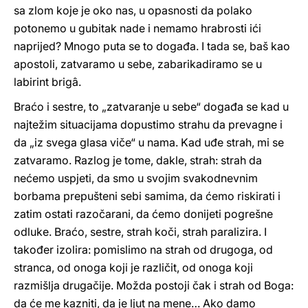
sa zlom koje je oko nas, u opasnosti da polako
potonemo u gubitak nade i nemamo hrabrosti ići
naprijed? Mnogo puta se to događa. I tada se, baš kao
apostoli, zatvaramo u sebe, zabarikadiramo se u
labirint brigâ.
Braćo i sestre, to „zatvaranje u sebe“ događa se kad u
najtežim situacijama dopustimo strahu da prevagne i
da „iz svega glasa viče“ u nama. Kad uđe strah, mi se
zatvaramo. Razlog je tome, dakle, strah: strah da
nećemo uspjeti, da smo u svojim svakodnevnim
borbama prepušteni sebi samima, da ćemo riskirati i
zatim ostati razočarani, da ćemo donijeti pogrešne
odluke. Braćo, sestre, strah koči, strah paralizira. I
također izolira: pomislimo na strah od drugoga, od
stranca, od onoga koji je različit, od onoga koji
razmišlja drugačije. Možda postoji čak i strah od Boga:
da će me kazniti, da je ljut na mene… Ako damo