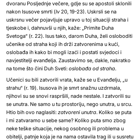
dvoranu Posljednje večere, gdje su se apostoli sklonili
nakon Isusove smrti (
Iv
20, 19-23). Uskrsli se na
uskrsnu večer pojavljuje upravo u toj situaciji straha i
tjeskobe i, dahnuvši u njih, kaže: „Primite Duha
Svetoga“ (r. 22). Isus tako, darom Duha, želi osloboditi
učenike od straha koji ih drži zatvorenima u kući,
oslobađa ih kako bi mogli izaći i postati svjedoci i
navjestitelji evanđelja. Zaustavimo se, dakle, nakratko
na tome što čini Duh Sveti:
oslobađa od straha
.
Učenici su bili zatvorili vrata, kaže se u Evanđelju, „u
strahu“ (r. 19). Isusova ih je smrt snažnu uzdrmala,
njihovi su se snovi raspršili, nade nestale. I zatvorili su
se unutra. Ne samo u tu prostoriju, nego unutra, u srcu.
Htio bih ovo naglasiti:
zatvoreni unutra
. Koliko se puta
i mi zatvaramo u sebe same? Koliko puta smo zbog
neke teške situacije, nekog osobnog ili problema u
obitelji, patnje koja je na nama ostavila trag ili u susretu