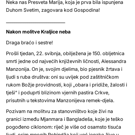
Neka nas Presveta Marija, koja je prva bila ispunjena
Duhom Svetim, zagovara kod Gospodina!
____________________________
Nakon molitve Kraljice neba
Draga braćo i sestre!
Prošli tjedan, 22. svibnja, obilježena je 150. obljetnica
smrti jedne od najvećih književnih ličnosti, Alessandra
Manzonija. On je, svojim djelima, bio pjesnik žrtava i
ljudi s ruba društva: oni su uvijek pod zaštitničkom
rukom Božje providnosti, koji „obara i pridiže, žalosti i
tješi“ i poduprti blizinom vjernih pastira Crkve,
prisutnih u tekstovima Manzonijeva remek-djela.
Pozivam na molitvu za stanovništvo koje živi na
granici između Mjanmara i Bangladeša, koje je teško
pogođeno ciklonom: riječ je više od osamsto tisuća
ljudi, osim mnogih Rohindža koji već ionako žive u