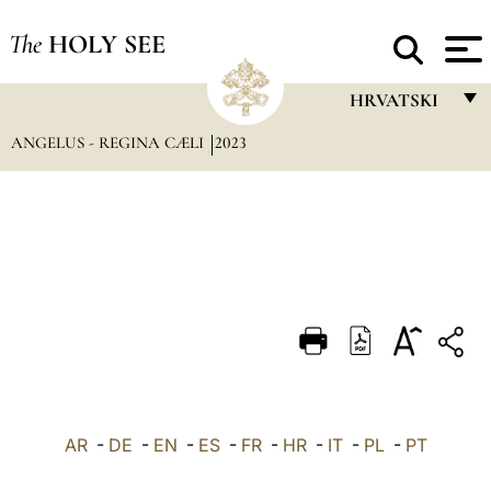
The
HOLY SEE
HRVATSKI
ANGELUS - REGINA CÆLI
2023
FRANÇAIS
ENGLISH
ITALIANO
PORTUGUÊS
ESPAÑOL
DEUTSCH
POLSKI
العربيّة
AR
-
DE
-
EN
-
ES
-
FR
-
HR
-
IT
-
PL
-
PT
中文