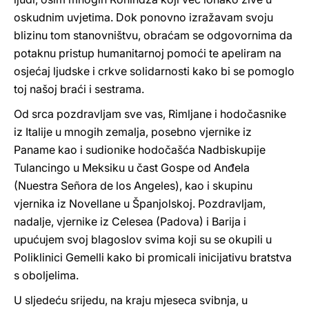
oskudnim uvjetima. Dok ponovno izražavam svoju
blizinu tom stanovništvu, obraćam se odgovornima da
potaknu pristup humanitarnoj pomoći te apeliram na
osjećaj ljudske i crkve solidarnosti kako bi se pomoglo
toj našoj braći i sestrama.
Od srca pozdravljam sve vas, Rimljane i hodočasnike
iz Italije u mnogih zemalja, posebno vjernike iz
Paname kao i sudionike hodočašća Nadbiskupije
Tulancingo u Meksiku u čast Gospe od Anđela
(Nuestra Señora de los Angeles), kao i skupinu
vjernika iz Novellane u Španjolskoj. Pozdravljam,
nadalje, vjernike iz Celesea (Padova) i Barija i
upućujem svoj blagoslov svima koji su se okupili u
Poliklinici Gemelli kako bi promicali inicijativu bratstva
s oboljelima.
U sljedeću srijedu, na kraju mjeseca svibnja, u