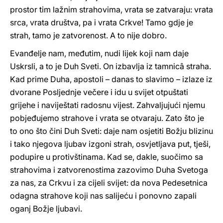
prostor tim lažnim strahovima, vrata se zatvaraju: vrata
srca, vrata društva, pa i vrata Crkve! Tamo gdje je
strah, tamo je zatvorenost. A to nije dobro.
Evanđelje nam, međutim, nudi lijek koji nam daje
Uskrsli, a to je Duh Sveti. On izbavlja iz tamnicâ straha.
Kad prime Duha, apostoli – danas to slavimo – izlaze iz
dvorane Posljednje večere i idu u svijet otpuštati
grijehe i naviještati radosnu vijest. Zahvaljujući njemu
pobjeđujemo strahove i vrata se otvaraju. Zato što je
to ono što čini Duh Sveti: daje nam osjetiti Božju blizinu
i tako njegova ljubav izgoni strah, osvjetljava put, tješi,
podupire u protivštinama. Kad se, dakle, suočimo sa
strahovima i zatvorenostima zazovimo Duha Svetoga
za nas, za Crkvu i za cijeli svijet: da nova Pedesetnica
odagna strahove koji nas salijeću i ponovno zapali
oganj Božje ljubavi.