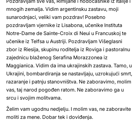
Pozdravljam sve vas, Rimljane i hodočasnike iz Italije i
mnogih zemalja. Vidim argentinsku zastavu, moji
sunarodnjaci, veliki vam pozdrav! Posebno
pozdravljam vjernike iz Lisabona, učenike Instituta
Notre-Dame de Sainte-Croix di Neui u Francuskoj te
učenike iz Telfsa u Austriji. Pozdravljam Višeglasni
zbor iz Riesija, skupinu roditelja iz Roviga i pastoralnu
zajednicu blaženog Serafina Morazzonea iz
Maggianica. Vidim da ima ukrajinskih zastava. Tamo, u
Ukrajini, bombardiranja se nastavljaju, uzrokujući smrt,
razaranje i patnju stanovništva. Ne zaboravimo, molim
vas, taj narod pogođen ratom. Ne zaboravimo ga u
srcu i svojim molitvama.
Želim vam ugodnu nedjelju. I molim vas, ne zaboravite
moliti za mene. Dobar tek i doviđenja.