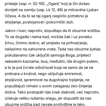
pristaje (usp. rr. 52-55). „Oganj“ koji je On došao
donijeti na zemlju (usp.
Lk
12, 49) je milosrdna Ljubav
Očeva. A da bi se taj oganj raspirilo potrebno je
strpljenje, postojanost i pokornički duh.
Jakov i Ivan, naprotiv, dopuštaju da ih obuzme srdžba.
To se događa i nama kad, možda čak i uz poneku
žrtvu, činimo dobro, ali umjesto na prihvaćanje,
nailazimo na zatvorena vrata. Tada nas obuzme ljutnja:
pokušavamo čak uključiti samoga Boga, prijeteći
nebeskim kaznama. Isus, međutim, ide drugim putem,
a to je put čvrste odlučnosti koja ne samo da se ne
pretvara u krutost, nego uključuje smirenost,
strpljivost, spremnost na dugotrajno trpljenje, ne
popuštajući nimalo u svom zalaganju oko činjenja
dobra. Tako postupati nije znak slabosti, već naprotiv,
iziskuje veliku nutarnju snagu, jer dopustiti da nas
obuzme srdžba kad navale protivštine je lako,