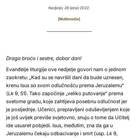
Nedjelja, 26 lipnja 2022.
LATINE
[
Multimedia
]
_____________________________
Draga braćo i sestre, dobar dan!
Evanđelje liturgije ove nedjelje govori nam o jednom
zaokretu: „Kad su se navršili dani da bude uznesen,
krenu Isus
sa svom odlučnošću
prema Jeruzalemu“
(
Lk
9, 51). Tako započinje „veliko putovanje“ prema
svetome gradu, koje zahtijeva posebnu odlučnost jer
je posljednje. Učenici, preplavljeni oduševljenjem koje
je još uvijek previše svjetovno, snuju o tome da Učitelj
ide ususret pobjedi. Isus, međutim, zna da ga u
Jeruzalemu čekaju odbacivanje i smrt (usp.
Lk
9,