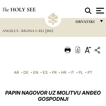
The
HOLY SEE
HRVATSKI
ANGELUS - REGINA CÆLI
2022
FRANÇAIS
ENGLISH
ITALIANO
PORTUGUÊS
ESPAÑOL
AR
-
DE
-
EN
-
ES
-
FR
-
HR
-
IT
-
PL
-
PT
DEUTSCH
POLSKI
PAPIN NAGOVOR UZ MOLITVU ANĐEO
العربيّة
GOSPODNJI
中文