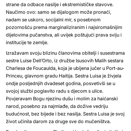
strane da odbace nasilje i ekstremističke stavove.
Naučimo ovo: samo se dijalogom može pronaći,
nadam se uskoro, socijalni mir, s posebnom
pozornošću prema marginaliziranim i najsiromašnijim
dijelovima pučanstva, ali uvijek poštujući prava sviju i
institucije te zemlje.
Izražavam svoju blizinu članovima obitelji i susestrama
sestre Luise Dell’Orto, iz družbe Isusovih Malih sestara
Charlesa de Foucaulda, koja je ubijena jučer u Port-au-
Princeu, glavnom gradu Haitija. Sestra Luisa je živjela
ondje posljednjih dvadeset godina, posvetivši se u
svojoj službi poglavito radu s djecom s ulice.
Povjeravam Bogu njezinu dušu i molim za haićanski
narod, posebno za najmlađe, da dožive vedriju
budućnost, bez bijede i bez nasilja. Sestra Luisa je svoj
život učinila darom za druge sve do mučeništva.