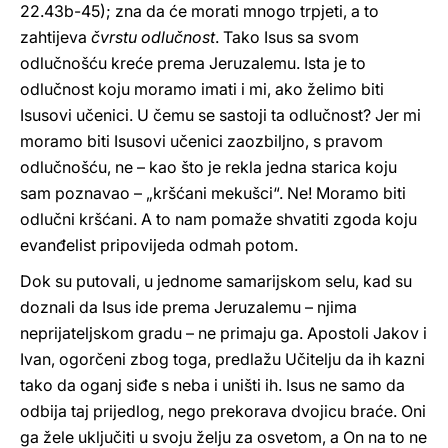
22.43b-45); zna da će morati mnogo trpjeti, a to
zahtijeva
čvrstu odlučnost
. Tako Isus sa svom
odlučnošću kreće prema Jeruzalemu. Ista je to
odlučnost koju moramo imati i mi, ako želimo biti
Isusovi učenici. U čemu se sastoji ta odlučnost? Jer mi
moramo biti Isusovi učenici zaozbiljno, s pravom
odlučnošću, ne – kao što je rekla jedna starica koju
sam poznavao – „kršćani mekušci“. Ne! Moramo biti
odlučni kršćani. A to nam pomaže shvatiti zgoda koju
evanđelist pripovijeda odmah potom.
Dok su putovali, u jednome samarijskom selu, kad su
doznali da Isus ide prema Jeruzalemu – njima
neprijateljskom gradu – ne primaju ga. Apostoli Jakov i
Ivan, ogorčeni zbog toga, predlažu Učitelju da ih kazni
tako da oganj siđe s neba i uništi ih. Isus ne samo da
odbija taj prijedlog, nego prekorava dvojicu braće. Oni
ga žele uključiti u svoju želju za osvetom, a On na to ne