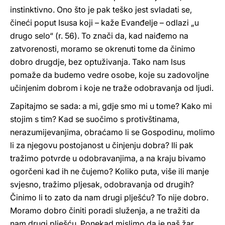
instinktivno. Ono što je pak teško jest svladati se,
čineći poput Isusa koji – kaže Evanđelje – odlazi „u
drugo selo“ (r. 56). To znači da, kad naiđemo na
zatvorenosti, moramo se okrenuti tome da činimo
dobro drugdje, bez optuživanja. Tako nam Isus
pomaže da budemo vedre osobe, koje su zadovoljne
učinjenim dobrom i koje ne traže odobravanja od ljudi.
Zapitajmo se sada: a mi, gdje smo mi u tome? Kako mi
stojim s tim? Kad se suočimo s protivštinama,
nerazumijevanjima, obraćamo li se Gospodinu, molimo
li za njegovu postojanost u činjenju dobra? Ili pak
tražimo potvrde u odobravanjima, a na kraju bivamo
ogorčeni kad ih ne čujemo? Koliko puta, više ili manje
svjesno, tražimo pljesak, odobravanja od drugih?
Činimo li to zato da nam drugi plješću? To nije dobro.
Moramo dobro činiti poradi služenja, a ne tražiti da
nam drugi plješću. Ponekad mislimo da je naš žar