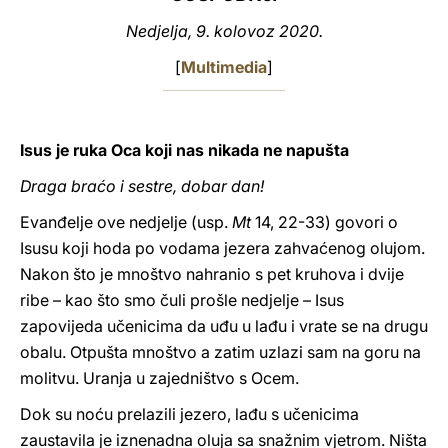
Nedjelja, 9. kolovoz 2020.
LATINE
[
Multimedia
]
Isus je ruka Oca koji nas nikada ne napušta
Draga braćo i sestre, dobar dan!
Evanđelje ove nedjelje (usp.
Mt
14, 22-33) govori o
Isusu koji hoda po vodama jezera zahvaćenog olujom.
Nakon što je mnoštvo nahranio s pet kruhova i dvije
ribe – kao što smo čuli prošle nedjelje – Isus
zapovijeda učenicima da uđu u lađu i vrate se na drugu
obalu. Otpušta mnoštvo a zatim uzlazi sam na goru na
molitvu. Uranja u zajedništvo s Ocem.
Dok su noću prelazili jezero, lađu s učenicima
zaustavila je iznenadna oluja sa snažnim vjetrom. Ništa