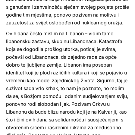
s ganućem i zahvalnošću sjećam svojeg posjeta prošle
godine tim mjestima, ponovo pozivam na molitvu i
zauzetost za svijet oslobođen od nuklearnog oružja.
Ovih dana često mislim na Libanon – vidim tamo
libanonsku zastavu, skupinu Libanonaca. Katastrofa
koja se dogodila prošlog utorka, poticaj je svima,
počevši od Libanonaca, da zajedno rade za opće
dobro te ljubljene zemlje. Libanon ima poseban
identitet koji je plod različitih kultura i koji se pojavio u
vremenu kao model zajedničkog života. Sigurno, taj je
suživot sada vrlo krhak, to nam je poznato, no molim
da se, s Božjom pomoću i odanim sudjelovanjem sviju,
ponovno rodi slobodan i jak. Pozivam Crkvu u
Libanonu da bude blizu narodu koji je na Kalvariji, kao
što i čini ovih dana sa solidarnošću i suosjećanjem, s
otvorenim srcem i raširenim rukama za međusobno