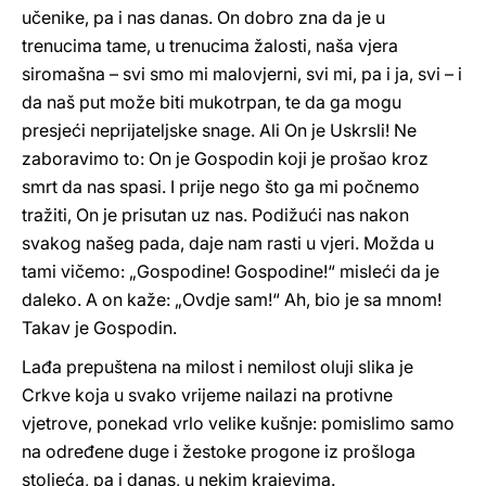
učenike, pa i nas danas. On dobro zna da je u
trenucima tame, u trenucima žalosti, naša vjera
siromašna – svi smo mi malovjerni, svi mi, pa i ja, svi – i
da naš put može biti mukotrpan, te da ga mogu
presjeći neprijateljske snage. Ali On je Uskrsli! Ne
zaboravimo to: On je Gospodin koji je prošao kroz
smrt da nas spasi. I prije nego što ga mi počnemo
tražiti, On je prisutan uz nas. Podižući nas nakon
svakog našeg pada, daje nam rasti u vjeri. Možda u
tami vičemo: „Gospodine! Gospodine!“ misleći da je
daleko. A on kaže: „Ovdje sam!“ Ah, bio je sa mnom!
Takav je Gospodin.
Lađa prepuštena na milost i nemilost oluji slika je
Crkve koja u svako vrijeme nailazi na protivne
vjetrove, ponekad vrlo velike kušnje: pomislimo samo
na određene duge i žestoke progone iz prošloga
stoljeća, pa i danas, u nekim krajevima.