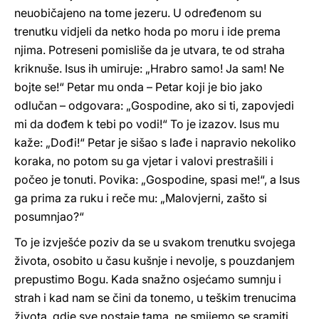
neuobičajeno na tome jezeru. U određenom su
trenutku vidjeli da netko hoda po moru i ide prema
njima. Potreseni pomisliše da je utvara, te od straha
kriknuše. Isus ih umiruje: „Hrabro samo! Ja sam! Ne
bojte se!“ Petar mu onda – Petar koji je bio jako
odlučan – odgovara: „Gospodine, ako si ti, zapovjedi
mi da dođem k tebi po vodi!“ To je izazov. Isus mu
kaže: „Dođi!“ Petar je sišao s lađe i napravio nekoliko
koraka, no potom su ga vjetar i valovi prestrašili i
počeo je tonuti. Povika: „Gospodine, spasi me!“, a Isus
ga prima za ruku i reče mu: „Malovjerni, zašto si
posumnjao?“
To je izvješće poziv da se u svakom trenutku svojega
života, osobito u času kušnje i nevolje, s pouzdanjem
prepustimo Bogu. Kada snažno osjećamo sumnju i
strah i kad nam se čini da tonemo, u teškim trenucima
života, gdje sve postaje tama, ne smijemo se sramiti