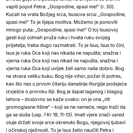
vapiti poput Petra: „Gospodine, spasi me!“ (r. 30).
Kucati na vrata Božjeg srca, Isusova srca: „Gospodine,
spasi me!“ To je lijepa molitva. Možemo je ponoviti
mnogo puta: „Gospodine, spasi me!“ O toj Isusovoj
gesti koji odmah pruža ruku i hvata ruku svojeg
prijatelja, treba dugo razmatrati. To je Isus, Isus to čini,
Isus je ruka Oca koji nas nikada ne napušta; snažna i
vjerna ruka Oca koji nas nikad ne napušta, snažna i
vjerna ruka Oca koji uvijek želi samo naše dobro. Bog
ne stvara veliku buku. Bog nije vihor, požar ili potres,
kao što nas u prvom čitanju današnje liturgije podsjeća
izvješće o proroku Iliji. Bog je šapat laganog i blagog
lahora – doslovno se kaže ovako: on je ona „nît
gromoglasne tišine“ – koji se ne nameće, nego traži da
ga se sluša (usp.
1 Kr
19, 11-13). Imati vjere znači usred
oluje držati svoje srce okrenuto Bogu, njegovoj ljubavi
i očinskoj nježnosti. To je Isus želio naučiti Petra i