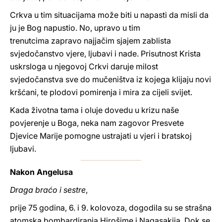
Crkva u tim situacijama može biti u napasti da misli da
ju je Bog napustio. No, upravo u tim
trenutcima zapravo najjačim sjajem zablista
svjedočanstvo vjere, ljubavi i nade. Prisutnost Krista
uskrsloga u njegovoj Crkvi daruje milost
svjedočanstva sve do mučeništva iz kojega klijaju novi
kršćani, te plodovi pomirenja i mira za cijeli svijet.
Kada životna tama i oluje dovedu u krizu naše
povjerenje u Boga, neka nam zagovor Presvete
Djevice Marije pomogne ustrajati u vjeri i bratskoj
ljubavi.
Nakon Angelusa
Draga braćo i sestre
,
prije 75 godina, 6. i 9. kolovoza, dogodila su se strašna
atomska bombardiranja Hirošime i Nagasakija. Dok se