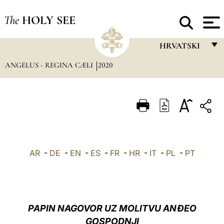
The
HOLY SEE
HRVATSKI
ANGELUS - REGINA CÆLI
2020
FRANÇAIS
ENGLISH
ITALIANO
PORTUGUÊS
ESPAÑOL
AR
-
DE
-
EN
-
ES
-
FR
-
HR
-
IT
-
PL
-
PT
DEUTSCH
POLSKI
العربيّة
PAPIN NAGOVOR UZ MOLITVU ANĐEO
GOSPODNJI
中文