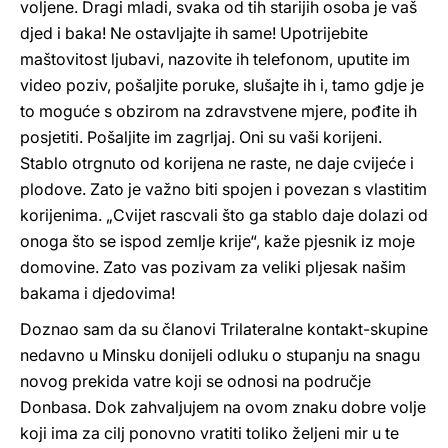
voljene. Dragi mladi, svaka od tih starijih osoba je vaš
djed i baka! Ne ostavljajte ih same! Upotrijebite
maštovitost ljubavi, nazovite ih telefonom, uputite im
video poziv, pošaljite poruke, slušajte ih i, tamo gdje je
to moguće s obzirom na zdravstvene mjere, pođite ih
posjetiti. Pošaljite im zagrljaj. Oni su vaši korijeni.
Stablo otrgnuto od korijena ne raste, ne daje cvijeće i
plodove. Zato je važno biti spojen i povezan s vlastitim
korijenima. „Cvijet rascvali što ga stablo daje dolazi od
onoga što se ispod zemlje krije“, kaže pjesnik iz moje
domovine. Zato vas pozivam za veliki pljesak našim
bakama i djedovima!
Doznao sam da su članovi Trilateralne kontakt-skupine
nedavno u Minsku donijeli odluku o stupanju na snagu
novog prekida vatre koji se odnosi na područje
Donbasa. Dok zahvaljujem na ovom znaku dobre volje
koji ima za cilj ponovno vratiti toliko željeni mir u te