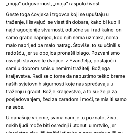
„moja“ odgovornost, „moja“ raspoloživost.
Geste toga čovjeka i trgovca koji se upuštaju u
traženje, lišavajući se vlastitih dobara, kako bi kupili
najdragocjenije stvarnosti, odlučne su i radikalne, oni
samo grabe naprijed, kod njih nema uzmaka, nema
malo naprijed pa malo natrag. Štoviše, to su učinili s
radošću, jer su obojica pronašli blago. Pozvani smo
usvojiti stavove te dvojice iz Evanđelja, postajući i
sami u dobrom smislu nemirni tražitelji Božjega
kraljevstva. Radi se o tome da napustimo teško breme
naših svjetovnih sigurnosti koje nas sprečavaju u
traženju i graditi Božje kraljevstvo, a to su: želja za
posjedovanjem, žeđ za zaradom i moći, te misliti samo
na sebe.
U današnje vrijeme, svima nam je to poznato, život
nekih ljudi može biti osrednji i utonuti u mrtvilo, jer