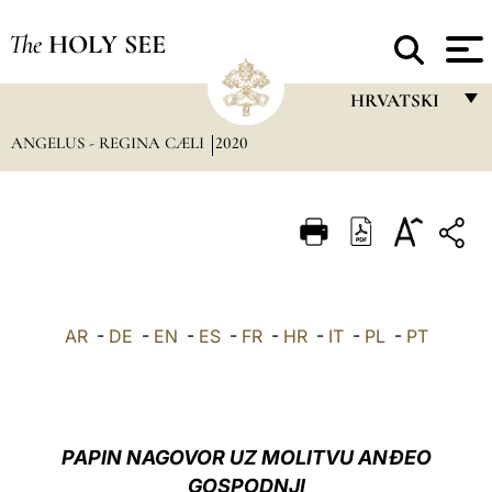
The
HOLY SEE
HRVATSKI
ANGELUS - REGINA CÆLI
2020
FRANÇAIS
ENGLISH
ITALIANO
PORTUGUÊS
ESPAÑOL
AR
-
DE
-
EN
-
ES
-
FR
-
HR
-
IT
-
PL
-
PT
DEUTSCH
POLSKI
العربيّة
PAPIN NAGOVOR UZ MOLITVU ANĐEO
GOSPODNJI
中文