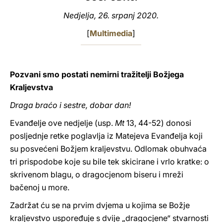
Nedjelja, 26. srpanj 2020.
LATINE
[
Multimedia
]
Pozvani smo postati nemirni tražitelji Božjega
Kraljevstva
Draga braćo i sestre, dobar dan!
Evanđelje ove nedjelje (usp.
Mt
13, 44-52) donosi
posljednje retke poglavlja iz Matejeva Evanđelja koji
su posvećeni Božjem kraljevstvu. Odlomak obuhvaća
tri prispodobe koje su bile tek skicirane i vrlo kratke: o
skrivenom blagu, o dragocjenom biseru i mreži
bačenoj u more.
Zadržat ću se na prvim dvjema u kojima se Božje
kraljevstvo uspoređuje s dvije „dragocjene“ stvarnosti