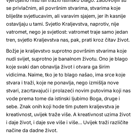
vjerojatno nisu išli tražiti istinsko blago: zadovoljili su
se privlačnim, ali površnim stvarima, stvarima koje
bliješte svjetlucavim, ali varavim sjajem, jer ih kasnije
ostavljaju u tami. Svjetlo Kraljevstva, naprotiv, nije
vatromet, nego je svjetlost: vatromet traje samo jedan
tren, svjetlo Kraljevstva nas, pak, prati kroz čitav život.
Božje je kraljevstvo suprotno površnim stvarima koje
nudi svijet, suprotno je banalnom životu. Ono je blago
koje svaki dan obnavlja život i otvara ga širim
vidicima. Naime, tko je to blago našao, ima srce koje
stvara i traži, koje ne ponavlja, nego izmišlja nove
stvari, zacrtavajući i prolazeći novim putovima koji nas
vode prema tome da istinski ljubimo Boga, druge i
sebe. Znak onih koji hode tim putem kraljevstva je
kreativnost, uvijek traže više. A kreativnost uzima život
i daje život, i daje sve više i više… Uvijek traži različite
načine da dadne život.