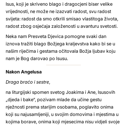
Isus, koji je skriveno blago i dragocjeni biser velike
vrijednosti, ne može ne izazvati radost, svu radost
svijeta: radost da smo otkrili smisao vlastitoga života,
radost zbog osjećaja založenosti u avanturu svetosti.
Neka nam Presveta Djevica pomogne svaki dan
iznova tražiti blago Božjega kraljevstva kako bi se u
našim riječima i gestama očitovala Božja ljubav koju
nam je Bog darovao po Isusu.
Nakon Angelusa
Draga braćo i sestre
,
na liturgijski spomen svetog Joakima i Ane, Isusovih
„djeda i bake“, pozivam mlade da učine gestu
nježnosti prema starijim osobama, poglavito onima
koji su najusamljeniji, u svojim domovima i mjestima u
kojima borave, onima koji mjesecima nisu vidjeli svoje