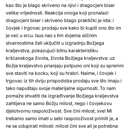
kao što je blago skriveno na njivi i dragocjeni biser
velike vrijednosti. Reakcija onoga koji pronalazi
dragocjeni biser i skriveno blago praktički je ista: i
čovjek i trgovac prodaju sve kako bi kupili ono što im
je već u srcu. Isus nas s tim dvjema sličnim
stvarnostima želi uključiti u izgradnju Božjega
kraljevstva, pokazujući bitnu karakteristiku
kršćanskoga života, života Božjega kraljevstva: uz
Božje kraljevstvo prianjaju potpuno oni koji su spremni
sve staviti na kocku, koji su hrabri. Naime, i čovjek i
trgovac iz tih dviju prispodoba prodaju sve što imaju i
tako napuštaju svoje materijalne sigurnosti. To nam
pomaže shvatiti da izgrađivanje Božjega kraljevstva
zahtijeva ne samo Božju milost, nego i čovjekovu
djelotvornu raspoloživost. Sve čini milost, sve! Mi
trebamo samo imati u sebi raspoloživost primiti je, a
ne se odupirati milosti: milost čini sve ali je potrebna