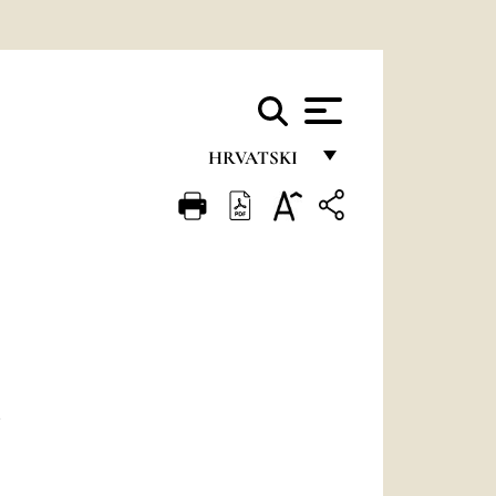
HRVATSKI
FRANÇAIS
ENGLISH
ITALIANO
PORTUGUÊS
ESPAÑOL
DEUTSCH
POLSKI