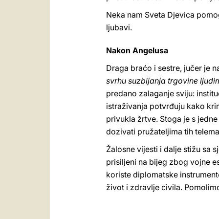
Neka nam Sveta Djevica pomogne 
ljubavi.
Nakon Angelusa
Draga braćo i sestre, jučer je 
svrhu suzbijanja trgovine ljud
predano zalaganje sviju: institu
istraživanja potvrđuju kako kr
privukla žrtve. Stoga je s jedn
dozivati pružateljima tih telem
Žalosne vijesti i dalje stižu s
prisiljeni na bijeg zbog vojne 
koriste diplomatske instrument
život i zdravlje civila. Pomolimo