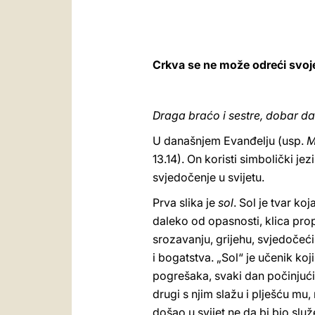
Crkva se ne može odreći svoje
Draga braćo i sestre, dobar da
U današnjem Evanđelju (usp.
M
13.14). On koristi simbolički jez
svjedočenje u svijetu.
Prva slika je
sol
. Sol je tvar ko
daleko od opasnosti, klica prop
srozavanju, grijehu, svjedočeć
i bogatstva. „Sol“ je učenik ko
pogrešaka, svaki dan počinjući i
drugi s njim slažu i plješću mu,
došao u svijet ne da bi bio služ