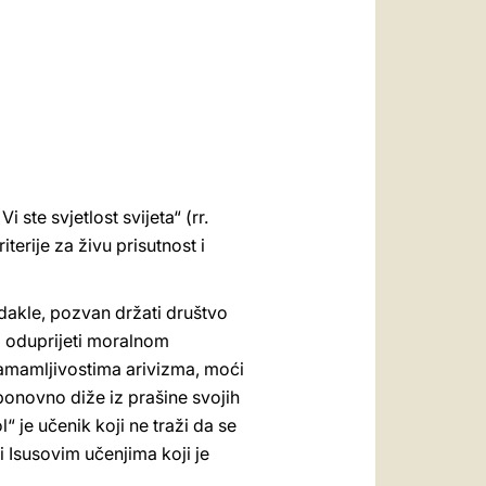
العربيّة
中文
LATINE
 ste svjetlost svijeta“ (rr.
terije za živu prisutnost i
, dakle, pozvan držati društvo
mo oduprijeti moralnom
 zamamljivostima arivizma, moći
ponovno diže iz prašine svojih
l“ je učenik koji ne traži da se
ti Isusovim učenjima koji je