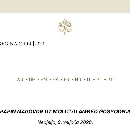
REGINA CÆLI
2020
AR
-
DE
-
EN
-
ES
-
FR
-
HR
-
IT
-
PL
-
PT
PAPIN NAGOVOR UZ MOLITVU ANĐEO GOSPODNJI
Nedjelja, 9. veljača 2020.