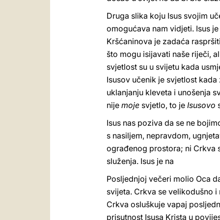
Druga slika koju Isus svojim uče
omogućava nam vidjeti. Isus je sv
Kršćaninova je zadaća raspršiti 
što mogu isijavati naše riječi, a
svjetlost su u svijetu kada us
Isusov učenik je svjetlost kada
uklanjanju kleveta i unošenja svj
nije
moje
svjetlo, to je
Isusovo
Isus nas poziva da se ne bojimo
s nasiljem, nepravdom, ugnjetav
ograđenog prostora; ni Crkva s
služenja. Isus je na
Posljednjoj večeri molio Oca da 
svijeta. Crkva se velikodušno i 
Crkva osluškuje vapaj posljednj
prisutnost Isusa Krista u povijes