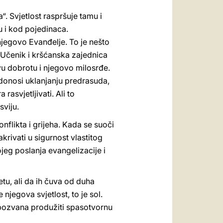
ta“. Svjetlost raspršuje tamu i
tu i kod pojedinaca.
 njegovo Evanđelje. To je nešto
6). Učenik i kršćanska zajednica
u dobrotu i njegovo milosrđe.
ridonosi uklanjanju predrasuda,
rasvjetljivati. Ali to
sviju.
nflikta i grijeha. Kada se suoči
krivati u sigurnost vlastitog
jeg poslanja evangelizacije i
etu, ali da ih čuva od duha
 njegova svjetlost, to je sol.
a pozvana produžiti spasotvornu