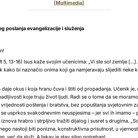
[
Multimedia
]
g poslanja evangelizacije i služenja
n!
t
5, 13-16) Isus kaže svojim učenicima: „Vi ste sol zemlje […]. Vi
ik kako bi naznačio onima koji ga namjeravaju slijediti neke kri
ja daje okus i koja hranu čuva i štiti od propadanja. Učenik je
adljivosti koje truju život ljudi. Radi se o tome da se mora
i vrijednosti poštenja i bratstva, bez popuštanja svjetovnim
ji se usprkos svakodnevnim neuspjesima – jer svi ih imamo – 
znova hrabro i strpljivo tražiti dijalog i susret s drugima. „So
 nego nastoji biti ponizna, konstruktivna prisutnost, u vjernos
en, već da služi. A takav je stav silno potreban!