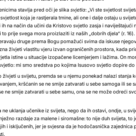
nicima stavlja pred oči je slika
svjetla
: „Vi ste svjetlost svije
jetlost koja je rastjerala tmine, ali one i dalje ostaju u svije
ih na način da učini da Kristovo svjetlo zasja i naviještajući
li to prije svega mora proizlaziti iz naših „dobrih djela“ (r. 1
mjeravaju druge prema Bogu pomažući svima da iskuse njegov
 zna živjeti vlastitu vjeru izvan ograničenih prostora, kada p
etla istine u situacije izopačene licemjerjem i lažima. On mora 
svjetlo: mi smo sredstva po kojima Isusovo svjetlo dopire do 
 živjeti u svijetu, premda se u njemu ponekad nalazi stanja ko
anjem, kršćanin se ne smije zatvarati u sebe samoga ili se sa
e ne smije zatvarati u sebe samu, ona se ne može odreći svo
ne uklanja učenike iz svijeta, nego da ih ostavi, ondje, u svij
nježno razdaje za malene i siromašne: to nije duh svijeta, to je
ih i isključenih, jer je svjesna da je hodočasnička zajednic
ti.