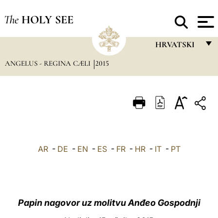
The
HOLY SEE
HRVATSKI
ANGELUS - REGINA CÆLI
2015
FRANÇAIS
ENGLISH
ITALIANO
PORTUGUÊS
ESPAÑOL
AR
-
DE
-
EN
-
ES
-
FR
-
HR
-
IT
-
PT
DEUTSCH
POLSKI
العربيّة
Papin nagovor uz molitvu Anđeo Gospodnji
中文