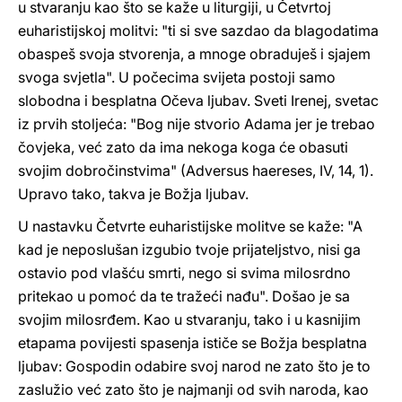
u stvaranju kao što se kaže u liturgiji, u Četvrtoj
euharistijskoj molitvi: "ti si sve sazdao da blagodatima
obaspeš svoja stvorenja, a mnoge obraduješ i sjajem
svoga svjetla". U počecima svijeta postoji samo
slobodna i besplatna Očeva ljubav. Sveti Irenej, svetac
iz prvih stoljeća: "Bog nije stvorio Adama jer je trebao
čovjeka, već zato da ima nekoga koga će obasuti
svojim dobročinstvima" (Adversus haereses, IV, 14, 1).
Upravo tako, takva je Božja ljubav.
U nastavku Četvrte euharistijske molitve se kaže: "A
kad je neposlušan izgubio tvoje prijateljstvo, nisi ga
ostavio pod vlašću smrti, nego si svima milosrdno
pritekao u pomoć da te tražeći nađu". Došao je sa
svojim milosrđem. Kao u stvaranju, tako i u kasnijim
etapama povijesti spasenja ističe se Božja besplatna
ljubav: Gospodin odabire svoj narod ne zato što je to
zaslužio već zato što je najmanji od svih naroda, kao