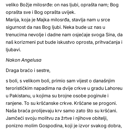
veliko Božje milosrđe: on nas ljubi, oprašta nam; Bog
oprašta sve i Bog oprašta uvijek.
Marija, koja je Majka milosrđa, stavlja nam u srce
sigurnost da nas Bog ljubi. Neka bude uz nas u
trenucima nevolje i dadne nam osjećaje svoga Sina, da
naš korizmeni put bude iskustvo oprosta, prihvaćanja i
ljubavi.
Nakon Angelusa
Draga braćo i sestre,
s boli, s velikom boli, primio sam vijest o današnjim
terorističkim napadima na dvije crkve u gradu Lahoreu
u Pakistanu, u kojima su brojne osobe poginule i
ranjene. To su kršćanske crkve. Kršćane se progoni.
Naša braća prolijevaju krv samo zato što su kršćani.
Jamčeći svoju molitvu za žrtve i njihove obitelji,
ponizno molim Gospodina, koji je izvor svakog dobra,