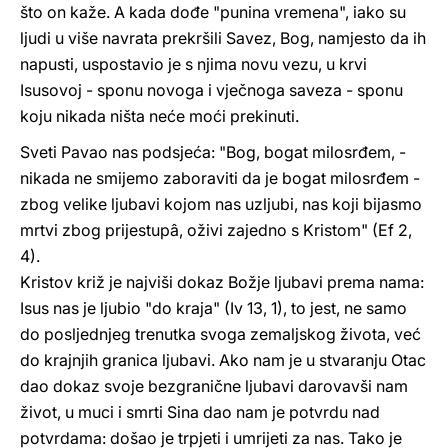
što on kaže. A kada dođe "punina vremena", iako su
ljudi u više navrata prekršili Savez, Bog, namjesto da ih
napusti, uspostavio je s njima novu vezu, u krvi
Isusovoj - sponu novoga i vječnoga saveza - sponu
koju nikada ništa neće moći prekinuti.
Sveti Pavao nas podsjeća: "Bog, bogat milosrđem, -
nikada ne smijemo zaboraviti da je bogat milosrđem -
zbog velike ljubavi kojom nas uzljubi, nas koji bijasmo
mrtvi zbog prijestupâ, oživi zajedno s Kristom" (Ef 2,
4).
Kristov križ je najviši dokaz Božje ljubavi prema nama:
Isus nas je ljubio "do kraja" (Iv 13, 1), to jest, ne samo
do posljednjeg trenutka svoga zemaljskog života, već
do krajnjih granica ljubavi. Ako nam je u stvaranju Otac
dao dokaz svoje bezgranične ljubavi darovavši nam
život, u muci i smrti Sina dao nam je potvrdu nad
potvrdama: došao je trpjeti i umrijeti za nas. Tako je