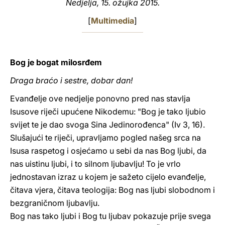
Nedjelja, 15. ožujka 2015.
LATINE
[
Multimedia
]
Bog je bogat milosrđem
Draga braćo i sestre, dobar dan!
Evanđelje ove nedjelje ponovno pred nas stavlja
Isusove riječi upućene Nikodemu: "Bog je tako ljubio
svijet te je dao svoga Sina Jedinorođenca" (Iv 3, 16).
Slušajući te riječi, upravljamo pogled našeg srca na
Isusa raspetog i osjećamo u sebi da nas Bog ljubi, da
nas uistinu ljubi, i to silnom ljubavlju! To je vrlo
jednostavan izraz u kojem je sažeto cijelo evanđelje,
čitava vjera, čitava teologija: Bog nas ljubi slobodnom i
bezgraničnom ljubavlju.
Bog nas tako ljubi i Bog tu ljubav pokazuje prije svega