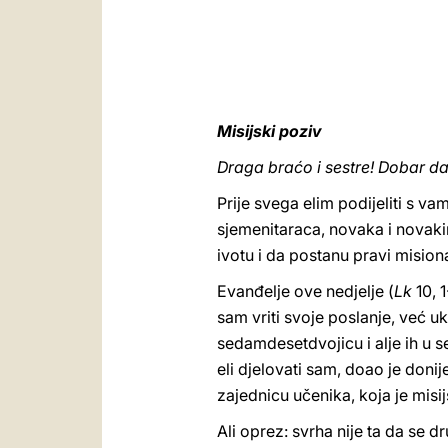
Misijski poziv
Draga braćo i sestre! Dobar da
Prije svega elim podijeliti s 
sjemenitaraca, novaka i novakin
ivotu i da postanu pravi misiona
Evanđelje ove nedjelje (
Lk
10, 1
sam vriti svoje poslanje, već 
sedamdesetdvojicu i alje ih u sel
eli djelovati sam, doao je donij
zajednicu učenika, koja je misi
Ali oprez: svrha nije ta da se dr