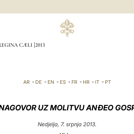
REGINA CÆLI
2013
AR
-
DE
-
EN
-
ES
-
FR
-
HR
-
IT
-
PT
 NAGOVOR UZ MOLITVU ANĐEO GOS
Nedjelja, 7. srpnja 2013.