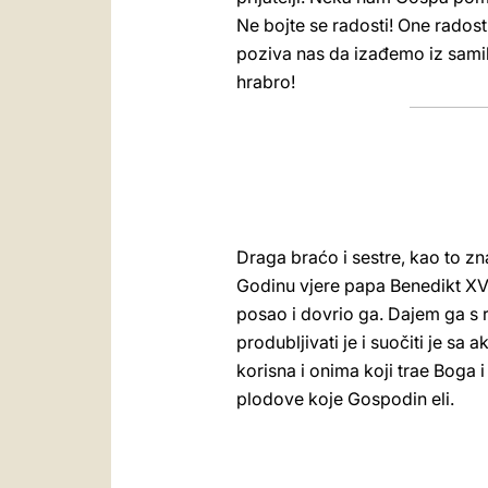
Ne bojte se radosti! One radosti
poziva nas da izađemo iz samih 
hrabro!
Draga braćo i sestre, kao to zn
Godinu vjere papa Benedikt XVI. 
posao i dovrio ga. Dajem ga s 
produbljivati je i suočiti je sa
korisna i onima koji trae Boga 
plodove koje Gospodin eli.