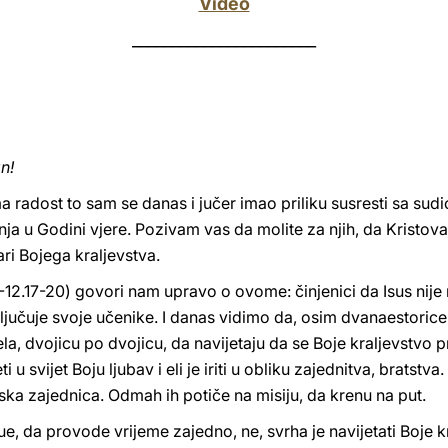
Video
_______________________
n!
vama radost to sam se danas i jučer imao priliku susresti sa 
ja u Godini vjere. Pozivam vas da molite za njih, da Kristova 
ri Bojega kraljevstva.
-12.17-20) govori nam upravo o ovome: činjenici da Isus nije n
uključuje svoje učenike. I danas vidimo da, osim dvanaestorice
a, dvojicu po dvojicu, da navijetaju da se Boje kraljevstvo prib
eti u svijet Boju ljubav i eli je iriti u obliku zajednitva, br
jska zajednica. Odmah ih potiče na misiju, da krenu na put.
ue, da provode vrijeme zajedno, ne, svrha je navijetati Boje kr