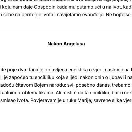
 koju nam daje Gospodin kada mu putamo ući u na ivot, kada 
sebe na periferije ivota i navijetamo evanđelje. Ne bojte s
Nakon Angelusa
ate prije dva dana je objavljena enciklika o vjeri, naslovljena 
je započeo tu encikliku koja slijedi nakon onih o ljubavi i nad
radoću čitavom Bojem narodu: svi, posebno danas, trebamo uć
 aktualnim problematikama. Ali mislim da ta enciklika, bar u ne
i smisao ivota. Povjeravam je u ruke Marije, savrene slike vj