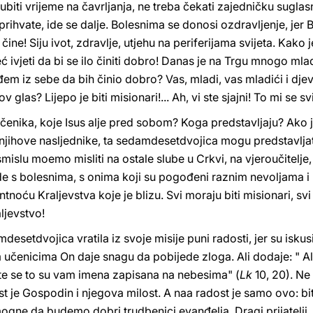
biti vrijeme na čavrljanja, ne treba čekati zajedničku suglasnos
 prihvate, ide se dalje. Bolesnima se donosi ozdravljenje, jer 
čine! Siju ivot, zdravlje, utjehu na periferijama svijeta. Kako j
ć ivjeti da bi se ilo činiti dobro! Danas je na Trgu mnogo mladi
em iz sebe da bih činio dobro? Vas, mladi, vas mladići i djevoj
v glas? Lijepo je biti misionari!... Ah, vi ste sjajni! To mi se sv
enika, koje Isus alje pred sobom? Koga predstavljaju? Ako 
 njihove nasljednike, ta sedamdesetdvojica mogu predstavljat
smislu moemo misliti na ostale slube u Crkvi, na vjeroučitelje
de s bolesnima, s onima koji su pogođeni raznim nevoljama i 
tnoću Kraljevstva koje je blizu. Svi moraju biti misionari, sv
aljevstvo!
desetdvojica vratila iz svoje misije puni radosti, jer su iskus
im učenicima On daje snagu da pobijede zloga. Ali dodaje: " Al
e se to su vam imena zapisana na nebesima" (
Lk
10, 20). Ne
t je Gospodin i njegova milost. A naa radost je samo ovo: bit
gne da budemo dobri trudbenici evanđelja. Dragi prijatelji, r