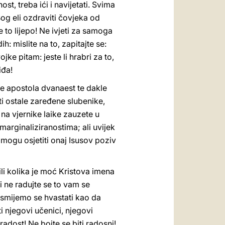
t, treba ići i navijetati. Svima
Bog eli ozdraviti čovjeka od
e to lijepo! Ne ivjeti za samoga
h: mislite na to, zapitajte se:
ke pitam: jeste li hrabri za to,
iđa!
je apostola dvanaest te dakle
i ostale zaređene slubenike,
, na vjernike laike zauzete u
marginaliziranostima; ali uvijek
i mogu osjetiti onaj Isusov poziv
ili kolika je moć Kristova imena
i ne radujte se to vam se
 smijemo se hvastati kao da
i njegovi učenici, njegovi
adost! Ne bojte se biti radosni!