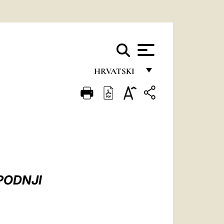
HRVATSKI
FRANÇAIS
ENGLISH
ITALIANO
PORTUGUÊS
ESPAÑOL
PODNJI
DEUTSCH
POLSKI