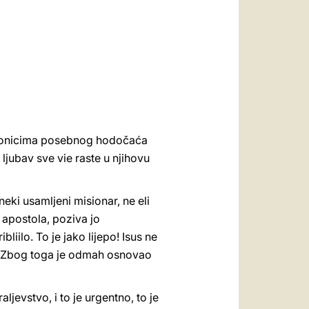
العربيّة
中文
LATINE
sudionicima posebnog hodočaća
ljubav sve vie raste u njihovu
eki usamljeni misionar, ne eli
 apostola, poziva jo
liilo. To je jako lijepo! Isus ne
atstva. Zbog toga je odmah osnovao
aljevstvo, i to je urgentno, to je