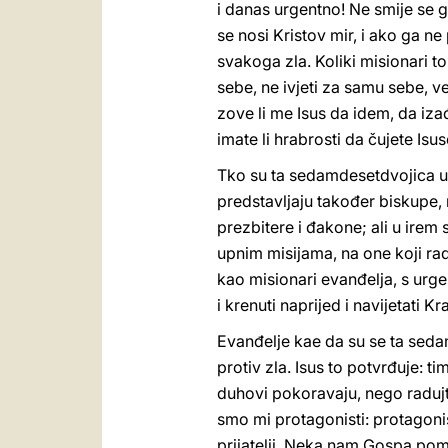
i danas urgentno! Ne smije se gu
se nosi Kristov mir, i ako ga ne
svakoga zla. Koliki misionari to 
sebe, ne ivjeti za samu sebe, ve
zove li me Isus da idem, da izađ
imate li hrabrosti da čujete Isuso
Tko su ta sedamdesetdvojica uč
predstavljaju također biskupe,
prezbitere i đakone; ali u irem 
upnim misijama, na one koji ra
kao misionari evanđelja, s urgen
i krenuti naprijed i navijetati Kr
Evanđelje kae da su se ta sedam
protiv zla. Isus to potvrđuje: t
duhovi pokoravaju, nego radujt
smo mi protagonisti: protagonis
prijatelji. Neka nam Gospa pomo