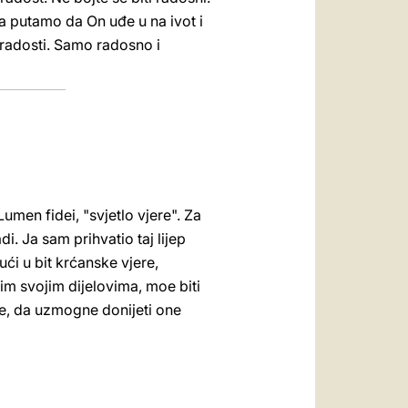
putamo da On uđe u na ivot i
e radosti. Samo radosno i
Lumen fidei, "svjetlo vjere". Za
i. Ja sam prihvatio taj lijep
i u bit krćanske vjere,
kim svojim dijelovima, moe biti
ere, da uzmogne donijeti one