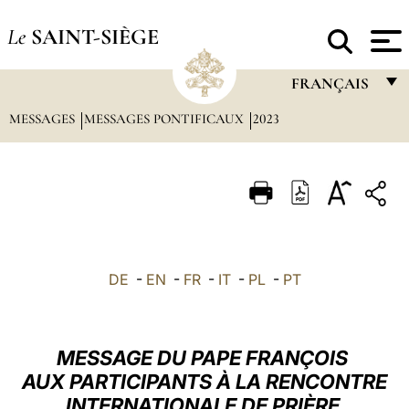
Le
SAINT-SIÈGE
FRANÇAIS
MESSAGES
MESSAGES PONTIFICAUX
2023
FRANÇAIS
ENGLISH
ITALIANO
PORTUGUÊS
ESPAÑOL
DE
-
EN
-
FR
-
IT
-
PL
-
PT
DEUTSCH
POLSKI
MESSAGE DU PAPE FRANÇOIS
العربيّة
AUX PARTICIPANTS À LA RENCONTRE
INTERNATIONALE DE PRIÈRE
中文