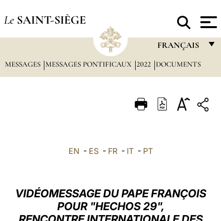
Le
SAINT-SIÈGE
FRANÇAIS
MESSAGES
MESSAGES PONTIFICAUX
2022
DOCUMENTS
FRANÇAIS
ENGLISH
ITALIANO
PORTUGUÊS
ESPAÑOL
EN
-
ES
-
FR
-
IT
-
PT
DEUTSCH
POLSKI
VIDÉOMESSAGE DU PAPE FRANÇOIS
العربيّة
POUR "HECHOS 29",
RENCONTRE INTERNATIONALE DES
中文