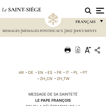
Le
SAINT-SIÈGE
FRANÇAIS
MESSAGES
MESSAGES PONTIFICAUX
2022
DOCUMENTS
FRANÇAIS
ENGLISH
ITALIANO
PORTUGUÊS
ESPAÑOL
AR
-
DE
-
EN
-
ES
-
FR
-
IT
-
PL
-
PT
DEUTSCH
-
ZH_CN
-
ZH_TW
POLSKI
MESSAGE DE SA SAINTETÉ
العربيّة
LE PAPE FRANÇOIS
中文