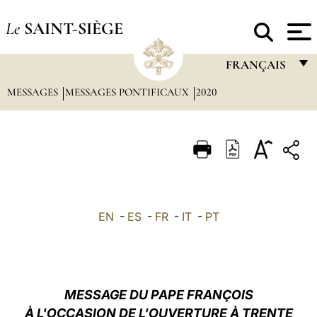
Le
SAINT-SIÈGE
FRANÇAIS
MESSAGES
MESSAGES PONTIFICAUX
2020
FRANÇAIS
ENGLISH
ITALIANO
PORTUGUÊS
ESPAÑOL
EN
-
ES
-
FR
-
IT
-
PT
DEUTSCH
POLSKI
العربيّة
MESSAGE DU PAPE FRANÇOIS
À L'OCCASION DE L'OUVERTURE À TRENTE
中文