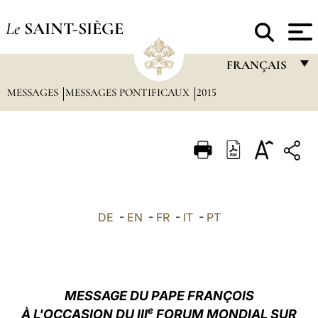
Le
SAINT-SIÈGE
FRANÇAIS
MESSAGES
MESSAGES PONTIFICAUX
2015
FRANÇAIS
ENGLISH
ITALIANO
PORTUGUÊS
ESPAÑOL
DE
-
EN
-
FR
-
IT
-
PT
DEUTSCH
POLSKI
العربيّة
MESSAGE DU PAPE FRANÇOIS
e
À L'OCCASION DU III
FORUM MONDIAL SUR
中文