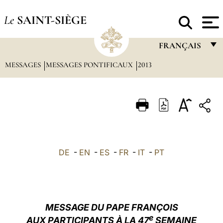
Le
SAINT-SIÈGE
FRANÇAIS
MESSAGES
MESSAGES PONTIFICAUX
2013
FRANÇAIS
ENGLISH
ITALIANO
PORTUGUÊS
ESPAÑOL
DE
-
EN
-
ES
-
FR
-
IT
-
PT
DEUTSCH
POLSKI
العربيّة
MESSAGE DU PAPE FRANÇOIS
e
AUX PARTICIPANTS À LA 47
SEMAINE
中文