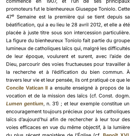
commencé en 1907, et l’un de ses principaux
promoteurs fut le bienheureux Giuseppe Toniolo. Cette
e
47
Semaine est la première qui se tient depuis sa
béatification, qui a eu lieu le 28 avril 2012, et elle a été
placée à juste titre sous son intercession particulière.
La figure du bienheureux Toniolo fait partie du groupe
lumineux de catholiques laïcs qui, malgré les difficultés
de leur époque, voulurent et surent, avec l’aide de
Dieu, parcourir des voies fructueuses pour travailler à
la recherche et à l’édification du bien commun. À
travers leur vie et leur pensée, ils ont pratiqué ce que le
Concile Vatican II
a ensuite enseigné à propos de la
vocation et de la mission des laïcs (cf. Const. dogm.
Lumen gentium
, n. 31) ; et leur exemple constitue un
encouragement toujours précieux pour les catholiques
laïcs d’aujourd’hui afin de rechercher à leur tour des
voies efficaces en vue du même objectif, à la lumière
du plus récent magistère de l’Église (cf.
Benoît XVI
,