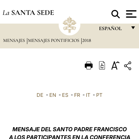
La
SANTA SEDE
ESPAÑOL
MENSAJES
MENSAJES PONTIFICIOS
2018
FRANÇAIS
ENGLISH
ITALIANO
PORTUGUÊS
ESPAÑOL
DE
-
EN
-
ES
-
FR
-
IT
-
PT
DEUTSCH
POLSKI
العربيّة
MENSAJE DEL SANTO PADRE FRANCISCO
A
LOS PARTICIPANTES EN LA CONFERENCIA
中文